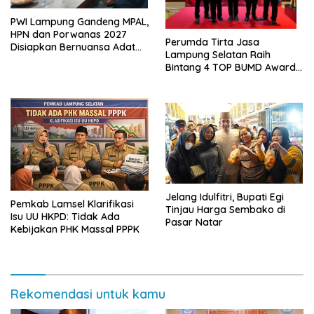
PWI Lampung Gandeng MPAL,
HPN dan Porwanas 2027
Perumda Tirta Jasa
Disiapkan Bernuansa Adat
Lampung Selatan Raih
Sai Bumi Ruwa Jurai
Bintang 4 TOP BUMD Awards
2026, Tiga Penghargaan
Sekaligus Diborong
Jelang Idulfitri, Bupati Egi
Pemkab Lamsel Klarifikasi
Tinjau Harga Sembako di
Isu UU HKPD: Tidak Ada
Pasar Natar
Kebijakan PHK Massal PPPK
Rekomendasi untuk kamu