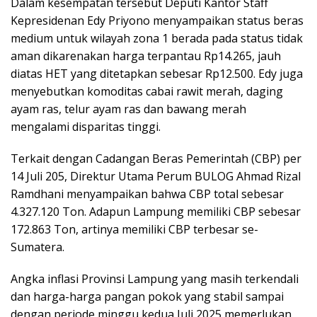
Dalam kesempatan tersebut Deputi Kantor Staff
Kepresidenan Edy Priyono menyampaikan status beras
medium untuk wilayah zona 1 berada pada status tidak
aman dikarenakan harga terpantau Rp14.265, jauh
diatas HET yang ditetapkan sebesar Rp12.500. Edy juga
menyebutkan komoditas cabai rawit merah, daging
ayam ras, telur ayam ras dan bawang merah
mengalami disparitas tinggi.
Terkait dengan Cadangan Beras Pemerintah (CBP) per
14 Juli 205, Direktur Utama Perum BULOG Ahmad Rizal
Ramdhani menyampaikan bahwa CBP total sebesar
4.327.120 Ton. Adapun Lampung memiliki CBP sebesar
172.863 Ton, artinya memiliki CBP terbesar se-
Sumatera.
Angka inflasi Provinsi Lampung yang masih terkendali
dan harga-harga pangan pokok yang stabil sampai
dengan periode minggu kedua Juli 2025 memerlukan