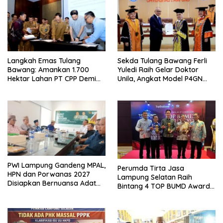
Langkah Emas Tulang
Sekda Tulang Bawang Ferli
Bawang: Amankan 1.700
Yuledi Raih Gelar Doktor
Hektar Lahan PT CPP Demi
Unila, Angkat Model P4GN
Kembangkan Kawasan
Berbasis Kearifan Lokal
Ekonomi Biru
PWI Lampung Gandeng MPAL,
Perumda Tirta Jasa
HPN dan Porwanas 2027
Lampung Selatan Raih
Disiapkan Bernuansa Adat
Bintang 4 TOP BUMD Awards
Sai Bumi Ruwa Jurai
2026, Tiga Penghargaan
Sekaligus Diborong