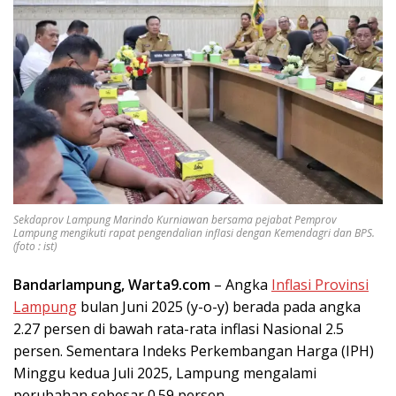
Sekdaprov Lampung Marindo Kurniawan bersama pejabat Pemprov
Lampung mengikuti rapat pengendalian inflasi dengan Kemendagri dan BPS.
(foto : ist)
Bandarlampung, Warta9.com
– Angka
Inflasi Provinsi
Lampung
bulan Juni 2025 (y-o-y) berada pada angka
2.27 persen di bawah rata-rata inflasi Nasional 2.5
persen. Sementara Indeks Perkembangan Harga (IPH)
Minggu kedua Juli 2025, Lampung mengalami
perubahan sebesar 0.59 persen.