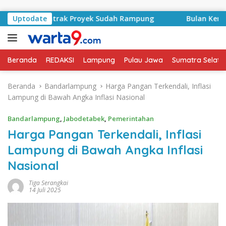
Langsung ke konten
id, Kontrak Proyek Sudah Rampung
Uptodate
Bulan Kemerdekaan
Beranda
REDAKSI
Lampung
Pulau Jawa
Sumatra Selata
Beranda
Bandarlampung
Harga Pangan Terkendali, Inflasi
Lampung di Bawah Angka Inflasi Nasional
Bandarlampung
,
Jabodetabek
,
Pemerintahan
Harga Pangan Terkendali, Inflasi
Lampung di Bawah Angka Inflasi
Nasional
Tiga Serangkai
14 Juli 2025