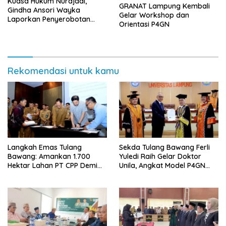
Kuasa Hukum Nurdjadi,
GRANAT Lampung Kembali
Gindha Ansori Wayka
Gelar Workshop dan
Laporkan Penyerobotan
Orientasi P4GN
Tanah ke Polda Lampung
Rekomendasi untuk kamu
Langkah Emas Tulang
Sekda Tulang Bawang Ferli
Bawang: Amankan 1.700
Yuledi Raih Gelar Doktor
Hektar Lahan PT CPP Demi
Unila, Angkat Model P4GN
Kembangkan Kawasan
Berbasis Kearifan Lokal
Ekonomi Biru