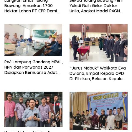
Langkah Emas Tulang
Sekda Tulang Bawang Ferli
Bawang: Amankan 1.700
Yuledi Raih Gelar Doktor
Hektar Lahan PT CPP Demi
Unila, Angkat Model P4GN
Kembangkan Kawasan
Berbasis Kearifan Lokal
Ekonomi Biru
PWI Lampung Gandeng MPAL,
HPN dan Porwanas 2027
“Jurus Mabuk” Walikota Eva
Disiapkan Bernuansa Adat
Dwiana, Empat Kepala OPD
Sai Bumi Ruwa Jurai
Di-Plh-kan, Belasan Kepala
SD dan SMP Rangkap
Jabatan Plt