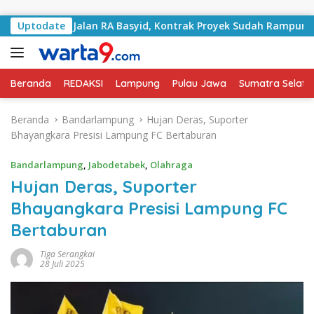
Langsung ke konten
ngani Jalan RA Basyid, Kontrak Proyek Sudah Rampung
Uptodate
Beranda
REDAKSI
Lampung
Pulau Jawa
Sumatra Selata
Beranda
Bandarlampung
Hujan Deras, Suporter
Bhayangkara Presisi Lampung FC Bertaburan
Bandarlampung
,
Jabodetabek
,
Olahraga
Hujan Deras, Suporter
Bhayangkara Presisi Lampung FC
Bertaburan
Tiga Serangkai
28 Juli 2025