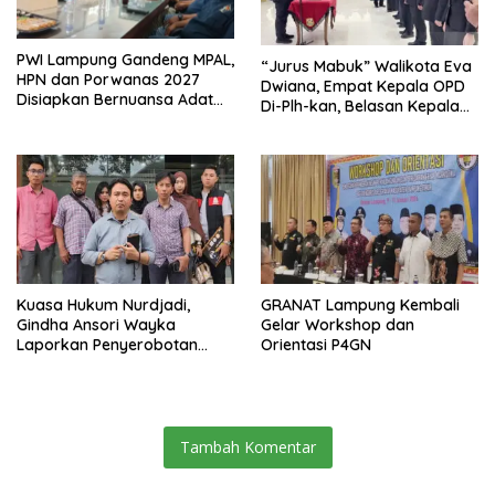
PWI Lampung Gandeng MPAL,
“Jurus Mabuk” Walikota Eva
HPN dan Porwanas 2027
Dwiana, Empat Kepala OPD
Disiapkan Bernuansa Adat
Di-Plh-kan, Belasan Kepala
Sai Bumi Ruwa Jurai
SD dan SMP Rangkap
Jabatan Plt
Kuasa Hukum Nurdjadi,
GRANAT Lampung Kembali
Gindha Ansori Wayka
Gelar Workshop dan
Laporkan Penyerobotan
Orientasi P4GN
Tanah ke Polda Lampung
Tambah Komentar