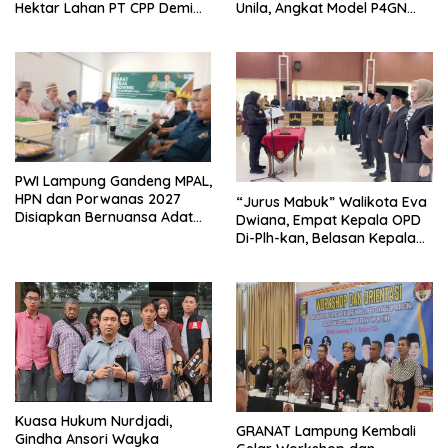
Hektar Lahan PT CPP Demi
Unila, Angkat Model P4GN
Kembangkan Kawasan
Berbasis Kearifan Lokal
Ekonomi Biru
PWI Lampung Gandeng MPAL,
HPN dan Porwanas 2027
“Jurus Mabuk” Walikota Eva
Disiapkan Bernuansa Adat
Dwiana, Empat Kepala OPD
Sai Bumi Ruwa Jurai
Di-Plh-kan, Belasan Kepala
SD dan SMP Rangkap
Jabatan Plt
Kuasa Hukum Nurdjadi,
GRANAT Lampung Kembali
Gindha Ansori Wayka