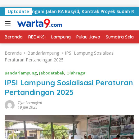
Langsung ke konten
ai Tangani Jalan RA Basyid, Kontrak Proyek Sudah Rampung
Uptodate
Beranda
REDAKSI
Lampung
Pulau Jawa
Sumatra Selata
Beranda
Bandarlampung
IPSI Lampung Sosialisasi
Peraturan Pertandingan 2025
Bandarlampung
,
Jabodetabek
,
Olahraga
IPSI Lampung Sosialisasi Peraturan
Pertandingan 2025
Tiga Serangkai
19 Juli 2025