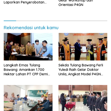
Gelar Workshop dan
Laporkan Penyerobotan
Orientasi P4GN
Tanah ke Polda Lampung
Rekomendasi untuk kamu
Langkah Emas Tulang
Sekda Tulang Bawang Ferli
Bawang: Amankan 1.700
Yuledi Raih Gelar Doktor
Hektar Lahan PT CPP Demi
Unila, Angkat Model P4GN
Kembangkan Kawasan
Berbasis Kearifan Lokal
Ekonomi Biru