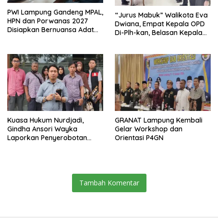
PWI Lampung Gandeng MPAL,
“Jurus Mabuk” Walikota Eva
HPN dan Porwanas 2027
Dwiana, Empat Kepala OPD
Disiapkan Bernuansa Adat
Di-Plh-kan, Belasan Kepala
Sai Bumi Ruwa Jurai
SD dan SMP Rangkap
Jabatan Plt
Kuasa Hukum Nurdjadi,
GRANAT Lampung Kembali
Gindha Ansori Wayka
Gelar Workshop dan
Laporkan Penyerobotan
Orientasi P4GN
Tanah ke Polda Lampung
Tambah Komentar