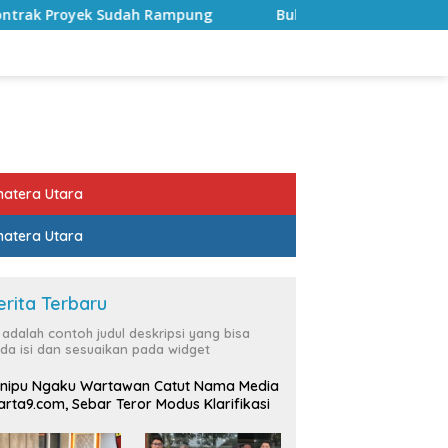
ampung
Bulan Kemerdekaan, Bupati Lampung Selatan Aj
atera Utara
atera Utara
erita Terbaru
i adalah contoh judul deskripsi yang bisa
da isi dan sesuaikan pada widget
nipu Ngaku Wartawan Catut Nama Media
rta9.com, Sebar Teror Modus Klarifikasi