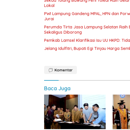
Sekda Tulang Bawang Ferli Yuledi Raih Gela
Lokal
PWI Lampung Gandeng MPAL, HPN dan Porwa
Jurai
Perumda Tirta Jasa Lampung Selatan Raih
Sekaligus Diborong
Pemkab Lamsel Klarifikasi Isu UU HKPD: Ti
Jelang Idulfitri, Bupati Egi Tinjau Harga Se
Komentar
Baca Juga