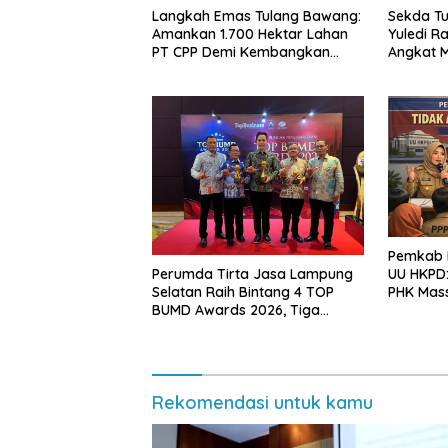
Langkah Emas Tulang Bawang:
Sekda Tu
Amankan 1.700 Hektar Lahan
Yuledi Ra
PT CPP Demi Kembangkan
Angkat M
Kawasan Ekonomi Biru
Kearifan
Pemkab L
Perumda Tirta Jasa Lampung
UU HKPD:
Selatan Raih Bintang 4 TOP
PHK Mas
BUMD Awards 2026, Tiga
Penghargaan Sekaligus
Diborong
Rekomendasi untuk kamu