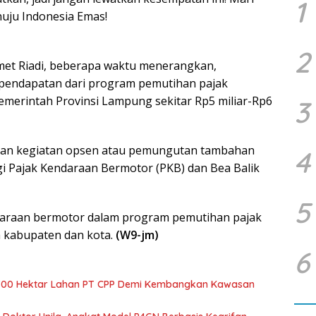
1
ju Indonesia Emas!
2
met Riadi, beberapa waktu menerangkan,
 pendapatan dari program pemutihan pajak
emerintah Provinsi Lampung sekitar Rp5 miliar-Rp6
3
pan kegiatan opsen atau pemungutan tambahan
4
i Pajak Kendaraan Bermotor (PKB) dan Bea Balik
5
ndaraan bermotor dalam program pemutihan pajak
 kabupaten dan kota.
(W9-jm)
6
700 Hektar Lahan PT CPP Demi Kembangkan Kawasan