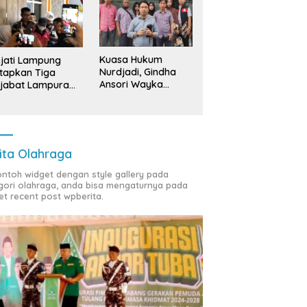
Kuasa Hukum
jati Lampung
Nurdjadi, Gindha
tapkan Tiga
Ansori Wayka
jabat Lampura
Laporkan
ersangka
Penyerobotan
Tanah ke Polda
Lampung
ita Olahraga
contoh widget dengan style gallery pada
gori olahraga, anda bisa mengaturnya pada
et recent post wpberita.