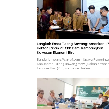
Langkah Emas Tulang Bawang: Amankan 1.
Hektar Lahan PT CPP Demi Kembangkan
Kawasan Ekonomi Biru
Bandarlampung, Warta9.com – Upaya Pemerint
Kabupaten Tulang Bawang mewujudkan Kawas
Ekonomi Biru (KEB) memasuki babak…