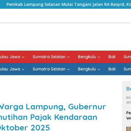
tan Mulai Tangani Jalan RA Basyid, Kontrak Proyek Sudah R
ulau Jawa
Sumatra Selatan
Bengkulu
Bali
Sum
ulau Jawa
Sumatra Selatan
Bengkulu
Bali
Sum
B
In
an
 Warga Lampung, Gubernur
Pe
mutihan Pajak Kendaraan
Wa
Oktober 2025