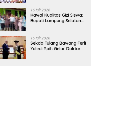
Hadirkan Sekolah Nasional
Terintegrasi Pertama di
16 Juli 2026
Lampung
Kawal Kualitas Gizi Siswa:
Bupati Lampung Selatan
dan Kajati Lampung Tinjau
Langsung Program Makan
Bergizi Gratis di Natar
15 Juli 2026
Sekda Tulang Bawang Ferli
Yuledi Raih Gelar Doktor
Unila, Angkat Model P4GN
Berbasis Kearifan Lokal