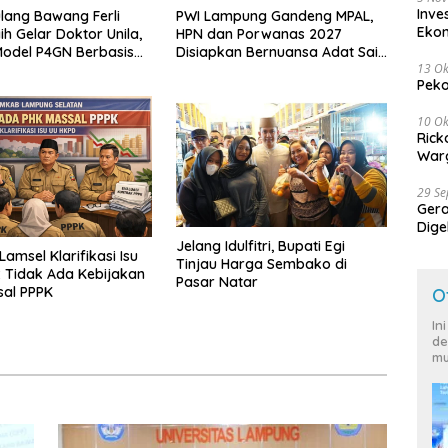
Inve
lang Bawang Ferli
PWI Lampung Gandeng MPAL,
Eko
ih Gelar Doktor Unila,
HPN dan Porwanas 2027
odel P4GN Berbasis
Disiapkan Bernuansa Adat Sai
13 Ok
 Lokal
Bumi Ruwa Jurai
Peko
10 Ok
Rick
Warg
29 S
Ger
Dige
Harg
Jelang Idulfitri, Bupati Egi
amsel Klarifikasi Isu
Tinjau Harga Sembako di
 Tidak Ada Kebijakan
Pasar Natar
sal PPPK
O
In
de
mu