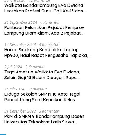
30 Juni 2024
12 Komentar
Walkota Bandarlampung Eva Dwiana
Lecehkan Profesi Guru, Gaji Ke-13 dan
THR Tidak Dibayarkan
26 September 2024
4 Komentar
Pantesan Pelantikan Pejabat Pemprov
Lampung Diam-diam, Ada 2 Pejabat
yang Dilantik Masih Golongan III/b
12 Desember 2024
4 Komentar
Harga Singkong Kembali ke Laptop
Rp900, Hasil Rapat Pengusaha Tapioka,
Petani Singkong dengan Pj. Gubernur
Lampung
2 Juli 2024
3 Komentar
Tega Amet ya Walikota Eva Dwiana,
Selain Gaji 13 Belum Dibayar, Rapel
Kenaikan Gaji 2 Bulan Juga Belum
Dibayar
25 Juli 2024
3 Komentar
Diduga Sekolah SMP N 18 Kota Tegal
Pungut Uang Saat Kenaikan Kelas
31 Desember 2022
3 Komentar
PkM di SMKN 9 Bandarlampung Dosen
Universitas Teknokrat Latih Siswa
Membuat Program Mobil RC Berbasis IoT