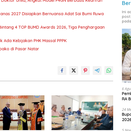
r Doktor Unila, Angkat Model P4GN Berbasis Kearifan
Ber
Ini 
nas 2027 Disiapkan Bernuansa Adat Sai Bumi Ruwa
post
pada
 Bintang 4 TOP BUMD Awards 2026, Tiga Penghargaan
dak Ada Kebijakan PHK Massal PPPK
mbako di Pasar Natar
6 Agu
Pemk
RA B
24 Me
Bupa
2026
5 No