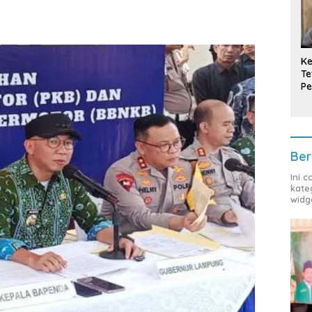
Ke
Te
Pe
T
Ber
Ini 
kate
widg