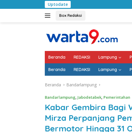
Langsung
Uptodate
Pemkab Lampung Sela
ke
konten
Box Redaksi
Beranda
REDAKSI
Lampung
P
Beranda
REDAKSI
Lampung
P
Beranda
Bandarlampung
Bandarlampung
,
Jabodetabek
,
Pemerintahan
Kabar Gembira Bagi
Mirza Perpanjang Pe
Bermotor Hingga 31 