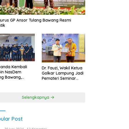
urus GP Ansor Tulang Bawang Resmi
tik
uanda Kembali
Dr. Fauzi, Wakil Ketua
pin NasDem
Golkar Lampung Jadi
ng Bawang,
Pemateri Seminar
etkan Kursi DPRD
Nasional FEB Unila,
anyak di Pemilu
Membangun Fondasi
9
Kuat Melalui 4 Pilar
Selengkapnya
Kebangsaan
ular Post