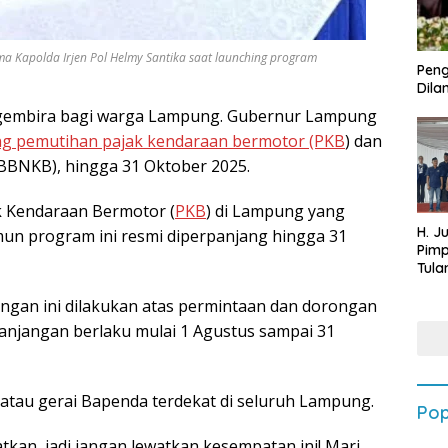
 Kapolda Irjen Pol Helmy Santika saat launching program
Peng
Dilan
gembira bagi warga Lampung. Gubernur Lampung
 pemutihan pajak kendaraan bermotor (PKB
) dan
BBNKB), hingga 31 Oktober 2025.
 Kendaraan Bermotor (
PKB
) di Lampung yang
H. J
amun program ini resmi diperpanjang hingga 31
Pim
Tula
Targ
gan ini dilakukan atas permintaan dan dorongan
Terb
202
panjangan berlaku mulai 1 Agustus sampai 31
atau gerai Bapenda terdekat di seluruh Lampung.
Pop
an, jadi jangan lewatkan kesempatan ini! Mari