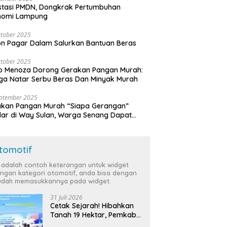
stasi PMDN, Dongkrak Pertumbuhan
nomi Lampung
tober 2025
n Pagar Dalam Salurkan Bantuan Beras
tober 2025
o Menoza Dorong Gerakan Pangan Murah:
a Natar Serbu Beras Dan Minyak Murah
eptember 2025
akan Pangan Murah “Siapa Gerangan”
lar di Way Sulan, Warga Senang Dapat
a Bersubsidi
tomotif
i adalah contoh keterangan untuk widget
ngan kategori otomotif, anda bisa dengan
dah memasukkannya pada widget.
31 Juli 2026
Cetak Sejarah! Hibahkan
Tanah 19 Hektar, Pemkab
Tulang Bawang Siap