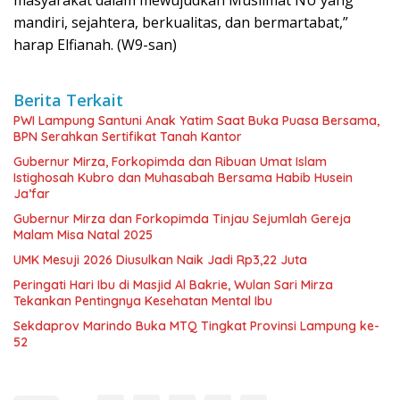
masyarakat dalam mewujudkan Muslimat NU yang
mandiri, sejahtera, berkualitas, dan bermartabat,”
harap Elfianah. (W9-san)
Berita Terkait
PWI Lampung Santuni Anak Yatim Saat Buka Puasa Bersama,
BPN Serahkan Sertifikat Tanah Kantor
Gubernur Mirza, Forkopimda dan Ribuan Umat Islam
Istighosah Kubro dan Muhasabah Bersama Habib Husein
Ja’far
Gubernur Mirza dan Forkopimda Tinjau Sejumlah Gereja
Malam Misa Natal 2025
UMK Mesuji 2026 Diusulkan Naik Jadi Rp3,22 Juta
Peringati Hari Ibu di Masjid Al Bakrie, Wulan Sari Mirza
Tekankan Pentingnya Kesehatan Mental Ibu
Sekdaprov Marindo Buka MTQ Tingkat Provinsi Lampung ke-
52