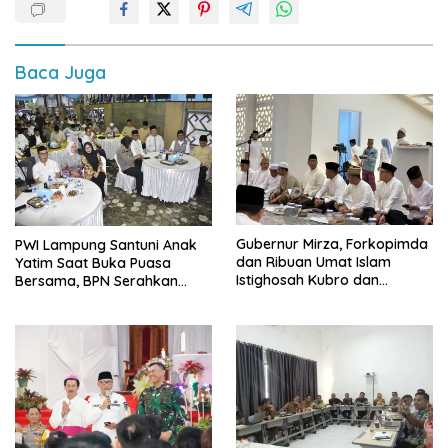
Baca Juga
Gubernur Mirza, Forkopimda
PWI Lampung Santuni Anak
dan Ribuan Umat Islam
Yatim Saat Buka Puasa
Istighosah Kubro dan
Bersama, BPN Serahkan
Muhasabah Bersama Habib
Sertifikat Tanah Kantor
Husein Ja’far