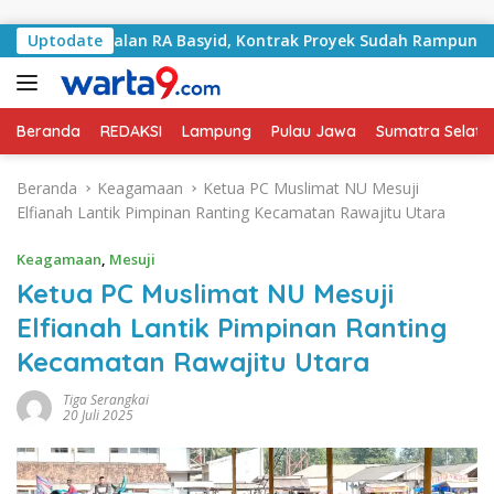
Langsung ke konten
gani Jalan RA Basyid, Kontrak Proyek Sudah Rampung
Uptodate
Beranda
REDAKSI
Lampung
Pulau Jawa
Sumatra Selata
Beranda
Keagamaan
Ketua PC Muslimat NU Mesuji
Elfianah Lantik Pimpinan Ranting Kecamatan Rawajitu Utara
Keagamaan
,
Mesuji
Ketua PC Muslimat NU Mesuji
Elfianah Lantik Pimpinan Ranting
Kecamatan Rawajitu Utara
Tiga Serangkai
20 Juli 2025