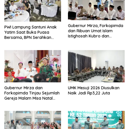
Gubernur Mirza, Forkopimda
PWI Lampung Santuni Anak
dan Ribuan Umat Islam
Yatim Saat Buka Puasa
Istighosah Kubro dan
Bersama, BPN Serahkan
Muhasabah Bersama Habib
Sertifikat Tanah Kantor
Husein Ja’far
Gubernur Mirza dan
UMK Mesuji 2026 Diusulkan
Forkopimda Tinjau Sejumlah
Naik Jadi Rp3,22 Juta
Gereja Malam Misa Natal
2025