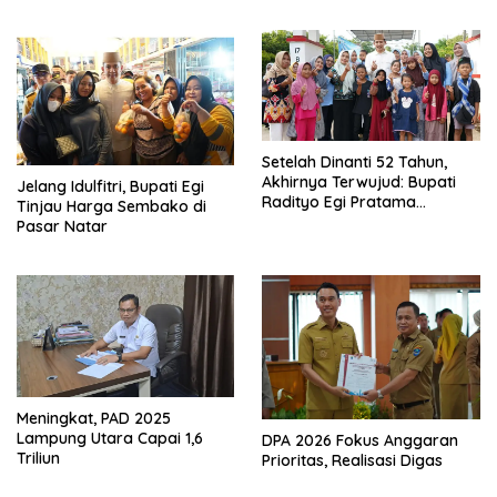
2026, Tiga Penghargaan
Sekaligus Diborong
Setelah Dinanti 52 Tahun,
Akhirnya Terwujud: Bupati
Jelang Idulfitri, Bupati Egi
Radityo Egi Pratama
Tinjau Harga Sembako di
Resmikan Jalan Kota
Pasar Natar
Dalam–Budidaya
Meningkat, PAD 2025
Lampung Utara Capai 1,6
DPA 2026 Fokus Anggaran
Triliun
Prioritas, Realisasi Digas