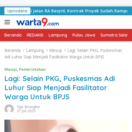
Langsung ke konten
Tangani Jalan RA Basyid, Kontrak Proyek Sudah Rampung
Uptodate
Beranda
REDAKSI
Lampung
Pulau Jawa
Sumatra Selata
Beranda
Lampung
Mesuji
Lagi: Selain PKG, Puskesmas
Adi Luhur Siap Menjadi Fasilitator Warga Untuk BPJS
Mesuji
,
Pemerintahan
Lagi: Selain PKG, Puskesmas Adi
Luhur Siap Menjadi Fasilitator
Warga Untuk BPJS
Tiga Serangkai
31 Juli 2025