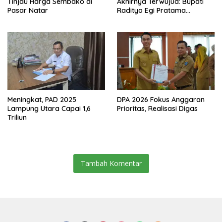
Tinjau Harga Sembako di
Akhirnya Terwujud: Bupati
Pasar Natar
Radityo Egi Pratama
Resmikan Jalan Kota
Dalam–Budidaya
Meningkat, PAD 2025
DPA 2026 Fokus Anggaran
Lampung Utara Capai 1,6
Prioritas, Realisasi Digas
Triliun
Tambah Komentar