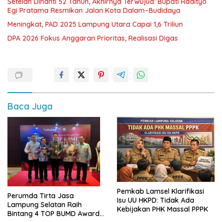
Setelah Dinanti 52 Tahun, Akhirnya Terwujud: Bupati Radityo
Egi Pratama Resmikan Jalan Kota Dalam–Budidaya
Meningkat, PAD 2025 Lampung Utara Capai 1,6 Triliun
DPA 2026 Fokus Anggaran Prioritas, Realisasi Digas
Baca Juga
Pemkab Lamsel Klarifikasi
Perumda Tirta Jasa
Isu UU HKPD: Tidak Ada
Lampung Selatan Raih
Kebijakan PHK Massal PPPK
Bintang 4 TOP BUMD Awards