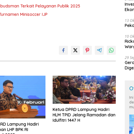
Inve
budsman Terkait Pelayanan Publik 2025
Eko
urnamen Minisoccer IJP
13 Ok
Peko
10 Ok
Rick
Warg
29 S
Ger
Dige
Harg
O
In
de
mu
Ketua DPRD Lampung Hadiri
HLM TPID Jelang Ramadan dan
Idulfitri 1447 H
PRD Lampung Hadiri
an LHP BPK RI