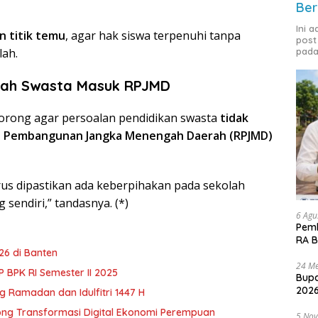
Ber
Ini 
 titik temu
, agar hak siswa terpenuhi tanpa
post
ah.
pada
lah Swasta Masuk RPJMD
orong agar persoalan pendidikan swasta
tidak
a Pembangunan Jangka Menengah Daerah (RPJMD)
s dipastikan ada keberpihakan pada sekolah
sendiri,” tandasnya. (*)
6 Agu
Pemk
RA B
6 di Banten
24 Me
BPK RI Semester II 2025
Bupa
2026
 Ramadan dan Idulfitri 1447 H
ong Transformasi Digital Ekonomi Perempuan
5 No