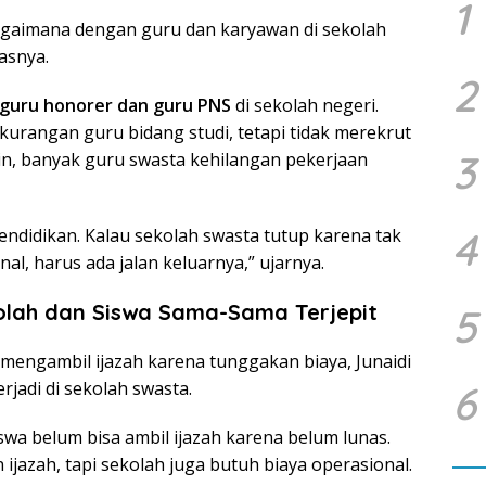
1
bagaimana dengan guru dan karyawan di sekolah
asnya.
2
guru honorer dan guru PNS
di sekolah negeri.
urangan guru bidang studi, tetapi tidak merekrut
3
lain, banyak guru swasta kehilangan pekerjaan
4
endidikan. Kalau sekolah swasta tutup karena tak
, harus ada jalan keluarnya,” ujarnya.
olah dan Siswa Sama-Sama Terjepit
5
 mengambil ijazah karena tunggakan biaya, Junaidi
jadi di sekolah swasta.
6
swa belum bisa ambil ijazah karena belum lunas.
azah, tapi sekolah juga butuh biaya operasional.