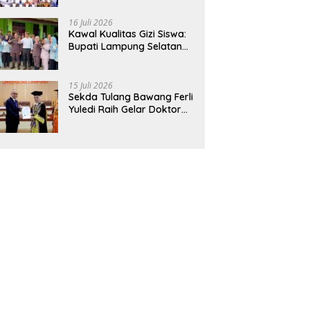
Hadirkan Sekolah Nasional
Terintegrasi Pertama di
16 Juli 2026
Lampung
Kawal Kualitas Gizi Siswa:
Bupati Lampung Selatan
dan Kajati Lampung Tinjau
Langsung Program Makan
Bergizi Gratis di Natar
15 Juli 2026
Sekda Tulang Bawang Ferli
Yuledi Raih Gelar Doktor
Unila, Angkat Model P4GN
Berbasis Kearifan Lokal