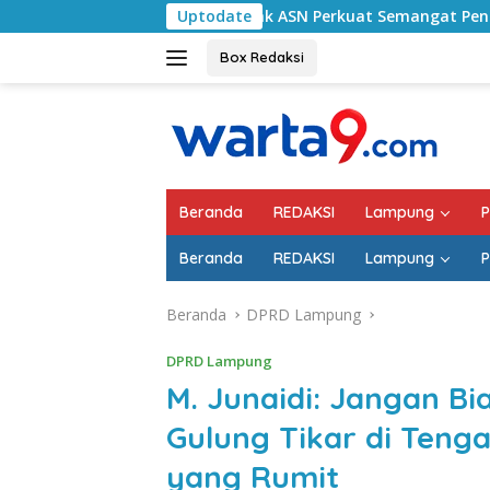
Langsung
ng Selatan Ajak ASN Perkuat Semangat Pengabdian dan Tingka
Uptodate
ke
konten
Box Redaksi
Beranda
REDAKSI
Lampung
P
Beranda
REDAKSI
Lampung
P
Beranda
DPRD Lampung
DPRD Lampung
M. Junaidi: Jangan B
Gulung Tikar di Teng
yang Rumit