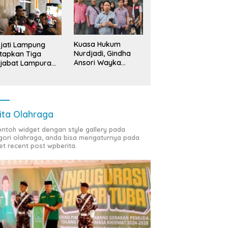
Kuasa Hukum
jati Lampung
Nurdjadi, Gindha
tapkan Tiga
Ansori Wayka
jabat Lampura
Laporkan
ersangka
Penyerobotan
Tanah ke Polda
Lampung
ita Olahraga
contoh widget dengan style gallery pada
gori olahraga, anda bisa mengaturnya pada
et recent post wpberita.