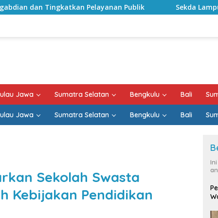
tkan Pelayanan Publik
Sekda Lampung Selatan Minta P
ulau Jawa
Sumatra Selatan
Bengkulu
Bali
Sum
ulau Jawa
Sumatra Selatan
Bengkulu
Bali
Sum
B
In
an
iarkan Sekolah Swasta
Pe
ah Kebijakan Pendidikan
Wa