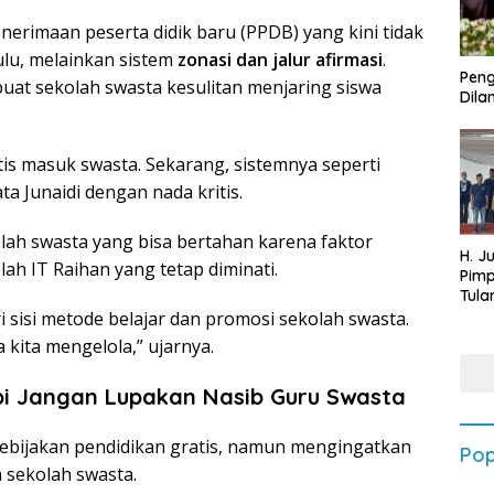
nerimaan peserta didik baru (PPDB) yang kini tidak
hulu, melainkan sistem
zonasi dan jalur afirmasi
.
Peng
uat sekolah swasta kesulitan menjaring siswa
Dilan
atis masuk swasta. Sekarang, sistemnya seperti
ata Junaidi dengan nada kritis.
olah swasta yang bisa bertahan karena faktor
H. J
olah IT Raihan yang tetap diminati.
Pim
Tula
Targ
ri sisi metode belajar dan promosi sekolah swasta.
Terb
a kita mengelola,” ujarnya.
202
pi Jangan Lupakan Nasib Guru Swasta
kebijakan pendidikan gratis, namun mengingatkan
Pop
 sekolah swasta.