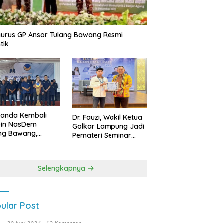
urus GP Ansor Tulang Bawang Resmi
tik
uanda Kembali
Dr. Fauzi, Wakil Ketua
pin NasDem
Golkar Lampung Jadi
ng Bawang,
Pemateri Seminar
etkan Kursi DPRD
Nasional FEB Unila,
anyak di Pemilu
Membangun Fondasi
9
Kuat Melalui 4 Pilar
Selengkapnya
Kebangsaan
ular Post