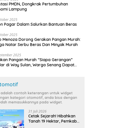
stasi PMDN, Dongkrak Pertumbuhan
nomi Lampung
tober 2025
n Pagar Dalam Salurkan Bantuan Beras
tober 2025
o Menoza Dorong Gerakan Pangan Murah:
a Natar Serbu Beras Dan Minyak Murah
eptember 2025
akan Pangan Murah “Siapa Gerangan”
lar di Way Sulan, Warga Senang Dapat
a Bersubsidi
tomotif
i adalah contoh keterangan untuk widget
ngan kategori otomotif, anda bisa dengan
dah memasukkannya pada widget.
31 Juli 2026
Cetak Sejarah! Hibahkan
Tanah 19 Hektar, Pemkab
Tulang Bawang Siap