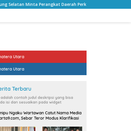
erangkat Daerah Perkuat Keterbukaan Informasi Publik
atera Utara
atera Utara
erita Terbaru
i adalah contoh judul deskripsi yang bisa
da isi dan sesuaikan pada widget
nipu Ngaku Wartawan Catut Nama Media
rta9.com, Sebar Teror Modus Klarifikasi