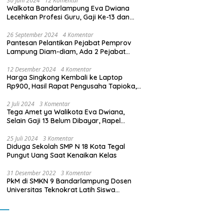
30 Juni 2024
12 Komentar
Walkota Bandarlampung Eva Dwiana
Lecehkan Profesi Guru, Gaji Ke-13 dan
THR Tidak Dibayarkan
26 September 2024
4 Komentar
Pantesan Pelantikan Pejabat Pemprov
Lampung Diam-diam, Ada 2 Pejabat
yang Dilantik Masih Golongan III/b
12 Desember 2024
4 Komentar
Harga Singkong Kembali ke Laptop
Rp900, Hasil Rapat Pengusaha Tapioka,
Petani Singkong dengan Pj. Gubernur
Lampung
2 Juli 2024
3 Komentar
Tega Amet ya Walikota Eva Dwiana,
Selain Gaji 13 Belum Dibayar, Rapel
Kenaikan Gaji 2 Bulan Juga Belum
Dibayar
25 Juli 2024
3 Komentar
Diduga Sekolah SMP N 18 Kota Tegal
Pungut Uang Saat Kenaikan Kelas
31 Desember 2022
3 Komentar
PkM di SMKN 9 Bandarlampung Dosen
Universitas Teknokrat Latih Siswa
Membuat Program Mobil RC Berbasis IoT