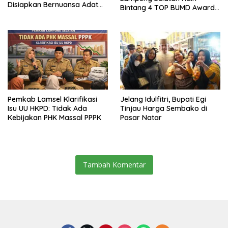
Disiapkan Bernuansa Adat
Bintang 4 TOP BUMD Awards
Sai Bumi Ruwa Jurai
2026, Tiga Penghargaan
Sekaligus Diborong
Pemkab Lamsel Klarifikasi
Jelang Idulfitri, Bupati Egi
Isu UU HKPD: Tidak Ada
Tinjau Harga Sembako di
Kebijakan PHK Massal PPPK
Pasar Natar
Tambah Komentar