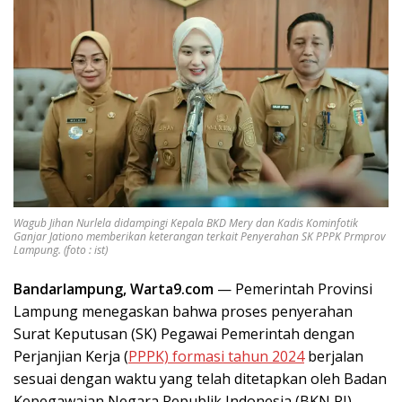
Wagub Jihan Nurlela didampingi Kepala BKD Mery dan Kadis Kominfotik
Ganjar Jationo memberikan keterangan terkait Penyerahan SK PPPK Prmprov
Lampung. (foto : ist)
Bandarlampung, Warta9.com
— Pemerintah Provinsi
Lampung menegaskan bahwa proses penyerahan
Surat Keputusan (SK) Pegawai Pemerintah dengan
Perjanjian Kerja (
PPPK) formasi tahun 2024
berjalan
sesuai dengan waktu yang telah ditetapkan oleh Badan
Kepegawaian Negara Republik Indonesia (BKN RI).