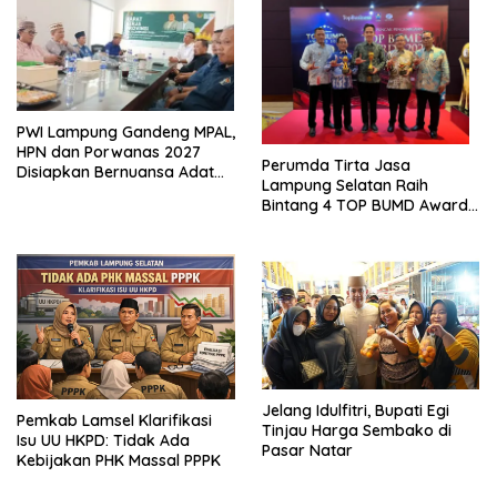
PWI Lampung Gandeng MPAL,
HPN dan Porwanas 2027
Perumda Tirta Jasa
Disiapkan Bernuansa Adat
Lampung Selatan Raih
Sai Bumi Ruwa Jurai
Bintang 4 TOP BUMD Awards
2026, Tiga Penghargaan
Sekaligus Diborong
Jelang Idulfitri, Bupati Egi
Pemkab Lamsel Klarifikasi
Tinjau Harga Sembako di
Isu UU HKPD: Tidak Ada
Pasar Natar
Kebijakan PHK Massal PPPK