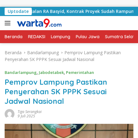
Langsung ke konten
gani Jalan RA Basyid, Kontrak Proyek Sudah Rampung
Uptodate
Beranda
REDAKSI
Lampung
Pulau Jawa
Sumatra Selata
Beranda
Bandarlampung
Pemprov Lampung Pastikan
Penyerahan SK PPPK Sesuai Jadwal Nasional
Bandarlampung
,
Jabodetabek
,
Pemerintahan
Pemprov Lampung Pastikan
Penyerahan SK PPPK Sesuai
Jadwal Nasional
Tiga Serangkai
9 Juli 2025