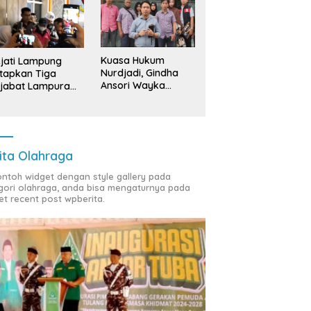
Kuasa Hukum
jati Lampung
Nurdjadi, Gindha
tapkan Tiga
Ansori Wayka
jabat Lampura
Laporkan
ersangka
Penyerobotan
Tanah ke Polda
Lampung
ita Olahraga
contoh widget dengan style gallery pada
gori olahraga, anda bisa mengaturnya pada
et recent post wpberita.