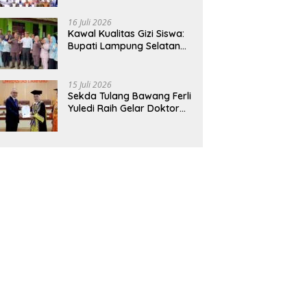
Hadirkan Sekolah Nasional
Terintegrasi Pertama di
16 Juli 2026
Lampung
Kawal Kualitas Gizi Siswa:
Bupati Lampung Selatan
dan Kajati Lampung Tinjau
Langsung Program Makan
Bergizi Gratis di Natar
15 Juli 2026
Sekda Tulang Bawang Ferli
Yuledi Raih Gelar Doktor
Unila, Angkat Model P4GN
Berbasis Kearifan Lokal