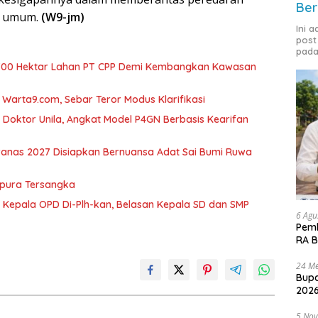
Ber
i umum.
(W9-jm)
Ini 
post
pada
700 Hektar Lahan PT CPP Demi Kembangkan Kawasan
arta9.com, Sebar Teror Modus Klarifikasi
r Doktor Unila, Angkat Model P4GN Berbasis Kearifan
nas 2027 Disiapkan Bernuansa Adat Sai Bumi Ruwa
mpura Tersangka
 Kepala OPD Di-Plh-kan, Belasan Kepala SD dan SMP
6 Agu
Pemk
RA B
24 Me
Bupa
2026
5 No