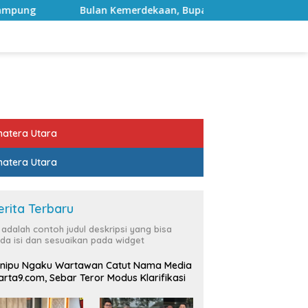
Kemerdekaan, Bupati Lampung Selatan Ajak ASN Perkuat Seman
atera Utara
atera Utara
erita Terbaru
i adalah contoh judul deskripsi yang bisa
da isi dan sesuaikan pada widget
nipu Ngaku Wartawan Catut Nama Media
rta9.com, Sebar Teror Modus Klarifikasi