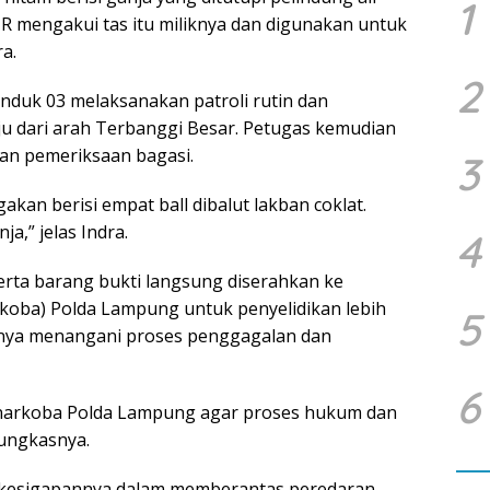
1
R mengakui tas itu miliknya dan digunakan untuk
a.
2
Induk 03 melaksanakan patroli rutin dan
ju dari arah Terbanggi Besar. Petugas kemudian
n pemeriksaan bagasi.
3
kan berisi empat ball dibalut lakban coklat.
ja,” jelas Indra.
4
rta barang bukti langsung diserahkan ke
rkoba) Polda Lampung untuk penyelidikan lebih
5
anya menangani proses penggagalan dan
6
tnarkoba Polda Lampung agar proses hukum dan
ungkasnya.
kesigapannya dalam memberantas peredaran