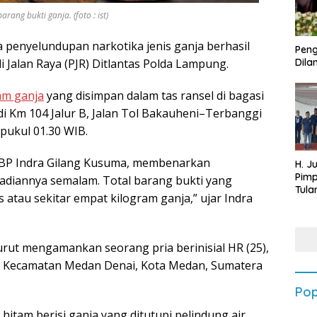
ng bukti ganja. (foto : ist)
 penyelundupan narkotika jenis ganja berhasil
Peng
i Jalan Raya (PJR) Ditlantas Polda Lampung.
Dilan
am ganja
yang disimpan dalam tas ransel di bagasi
i Km 104 Jalur B, Jalan Tol Bakauheni–Terbanggi
 pukul 01.30 WIB.
AKBP Indra Gilang Kusuma, membenarkan
H. J
Pim
adiannya semalam. Total barang bukti yang
Tula
atau sekitar empat kilogram ganja,” ujar Indra
Targ
Terb
202
rut mengamankan seorang pria berinisial HR (25),
I, Kecamatan Medan Denai, Kota Medan, Sumatera
Pop
hitam berisi ganja yang ditutupi pelindung air