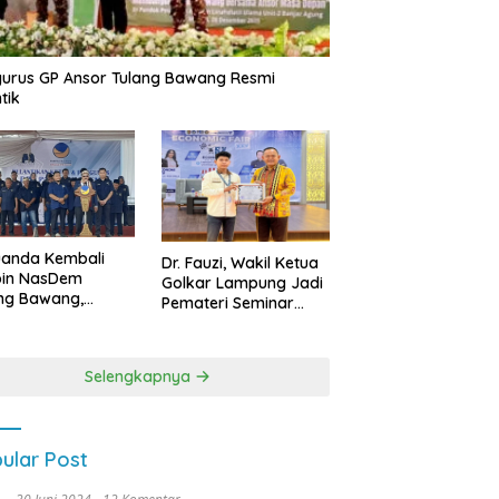
urus GP Ansor Tulang Bawang Resmi
tik
uanda Kembali
Dr. Fauzi, Wakil Ketua
pin NasDem
Golkar Lampung Jadi
ng Bawang,
Pemateri Seminar
etkan Kursi DPRD
Nasional FEB Unila,
anyak di Pemilu
Membangun Fondasi
9
Kuat Melalui 4 Pilar
Selengkapnya
Kebangsaan
ular Post