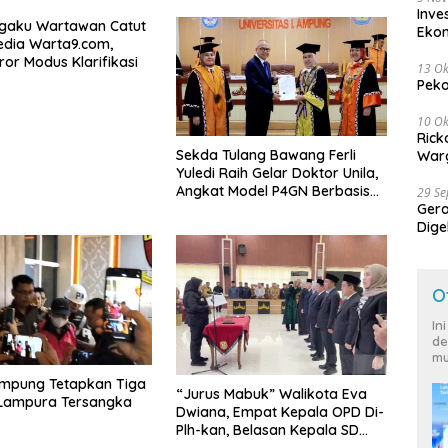
Inve
Ngaku Wartawan Catut
Eko
dia Warta9.com,
ror Modus Klarifikasi
13 Ok
Peko
10 Ok
Rick
Sekda Tulang Bawang Ferli
Warg
Yuledi Raih Gelar Doktor Unila,
Angkat Model P4GN Berbasis
29 S
Kearifan Lokal
Ger
Dige
Harg
O
In
de
mu
ampung Tetapkan Tiga
“Jurus Mabuk” Walikota Eva
 Lampura Tersangka
Dwiana, Empat Kepala OPD Di-
Plh-kan, Belasan Kepala SD