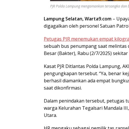
PJR Polda Lampung mengamankan tersangka dan bara
Lampung Selatan, Warta9.com
– Upaya
digagalkan oleh personel Satuan Patrol
Petugas PJR menemukan empat kilogr
sebuah bus penumpang saat melintas d
Besar (Bakter), Rabu (2/7/2025) sekitar
Kasat PJR Ditlantas Polda Lampung, 
pengungkapan tersebut. “Ya, benar kej
berhasil diamankan ada empat bungkus 
saat dikonfirmasi.
Dalam penindakan tersebut, petugas tu
warga Kelurahan Tegalsari Mandala II
Utara.
HR mengaku sebagai pemilik tas ransel 