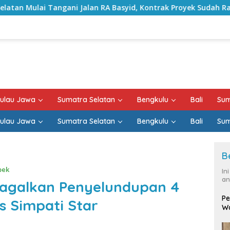
alan RA Basyid, Kontrak Proyek Sudah Rampung
Bulan 
ulau Jawa
Sumatra Selatan
Bengkulu
Bali
Sum
ulau Jawa
Sumatra Selatan
Bengkulu
Bali
Sum
B
bek
In
an
agalkan Penyelundupan 4
Pe
s Simpati Star
Wa