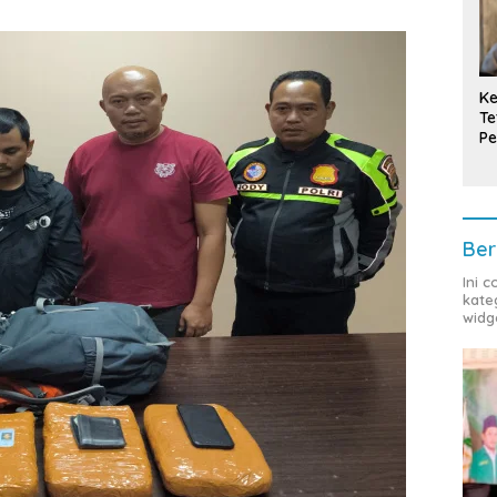
Ke
Te
Pe
T
Ber
Ini 
kate
widg