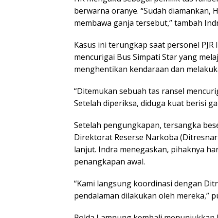
berwarna oranye. “Sudah diamankan, H
membawa ganja tersebut,” tambah Indr
Kasus ini terungkap saat personel PJR 
mencurigai Bus Simpati Star yang mela
menghentikan kendaraan dan melakuka
“Ditemukan sebuah tas ransel mencuriga
Setelah diperiksa, diduga kuat berisi gan
Setelah pengungkapan, tersangka bese
Direktorat Reserse Narkoba (Ditresna
lanjut. Indra menegaskan, pihaknya h
penangkapan awal.
“Kami langsung koordinasi dengan Di
pendalaman dilakukan oleh mereka,” p
Polda Lampung kembali menunjukkan 