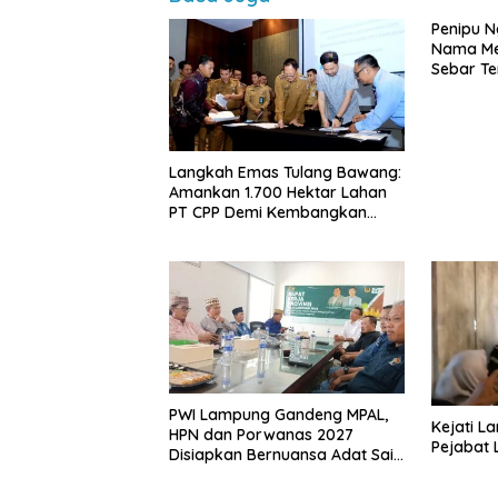
Penipu 
Nama Me
Sebar Te
Langkah Emas Tulang Bawang:
Amankan 1.700 Hektar Lahan
PT CPP Demi Kembangkan
Kawasan Ekonomi Biru
PWI Lampung Gandeng MPAL,
Kejati L
HPN dan Porwanas 2027
Pejabat
Disiapkan Bernuansa Adat Sai
Bumi Ruwa Jurai