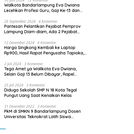
30 Juni 2024
12 Komentar
Walkota Bandarlampung Eva Dwiana
Lecehkan Profesi Guru, Gaji Ke-13 dan
THR Tidak Dibayarkan
26 September 2024
4 Komentar
Pantesan Pelantikan Pejabat Pemprov
Lampung Diam-diam, Ada 2 Pejabat
yang Dilantik Masih Golongan III/b
12 Desember 2024
4 Komentar
Harga Singkong Kembali ke Laptop
Rp900, Hasil Rapat Pengusaha Tapioka,
Petani Singkong dengan Pj. Gubernur
Lampung
2 Juli 2024
3 Komentar
Tega Amet ya Walikota Eva Dwiana,
Selain Gaji 13 Belum Dibayar, Rapel
Kenaikan Gaji 2 Bulan Juga Belum
Dibayar
25 Juli 2024
3 Komentar
Diduga Sekolah SMP N 18 Kota Tegal
Pungut Uang Saat Kenaikan Kelas
31 Desember 2022
3 Komentar
PkM di SMKN 9 Bandarlampung Dosen
Universitas Teknokrat Latih Siswa
Membuat Program Mobil RC Berbasis IoT