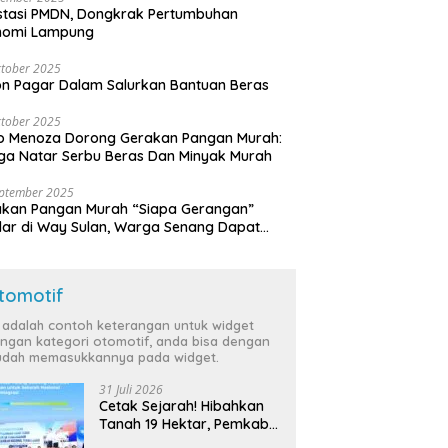
stasi PMDN, Dongkrak Pertumbuhan
nomi Lampung
tober 2025
n Pagar Dalam Salurkan Bantuan Beras
tober 2025
o Menoza Dorong Gerakan Pangan Murah:
a Natar Serbu Beras Dan Minyak Murah
eptember 2025
akan Pangan Murah “Siapa Gerangan”
lar di Way Sulan, Warga Senang Dapat
a Bersubsidi
tomotif
i adalah contoh keterangan untuk widget
ngan kategori otomotif, anda bisa dengan
dah memasukkannya pada widget.
31 Juli 2026
Cetak Sejarah! Hibahkan
Tanah 19 Hektar, Pemkab
Tulang Bawang Siap