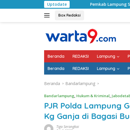
Langsung
Pemkab Lampung Selatan Mulai Tangani J
Uptodate
ke
konten
Box Redaksi
Beranda
REDAKSI
Lampung
P
Beranda
REDAKSI
Lampung
P
Beranda
Bandarlampung
Bandarlampung
,
Hukum & Kriminal
,
Jabodeta
PJR Polda Lampung G
Kg Ganja di Bagasi Bu
Tiga Serangkai