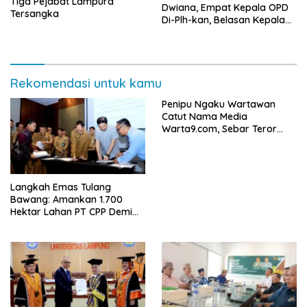
Tiga Pejabat Lampura
Dwiana, Empat Kepala OPD
Tersangka
Di-Plh-kan, Belasan Kepala
SD dan SMP Rangkap
Jabatan Plt
Rekomendasi untuk kamu
Penipu Ngaku Wartawan
Catut Nama Media
Warta9.com, Sebar Teror
Modus Klarifikasi
Langkah Emas Tulang
Bawang: Amankan 1.700
Hektar Lahan PT CPP Demi
Kembangkan Kawasan
Ekonomi Biru