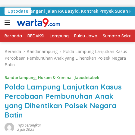
Langsung ke konten
Mulai Tangani Jalan RA Basyid, Kontrak Proyek Sudah Rampu
Uptodate
Beranda
REDAKSI
Lampung
Pulau Jawa
Sumatra Selata
Beranda
Bandarlampung
Polda Lampung Lanjutkan Kasus
Percobaan Pembunuhan Anak yang Dihentikan Polsek Negara
Batin
Bandarlampung
,
Hukum & Kriminal
,
Jabodetabek
Polda Lampung Lanjutkan Kasus
Percobaan Pembunuhan Anak
yang Dihentikan Polsek Negara
Batin
Tiga Serangkai
2 Juli 2025