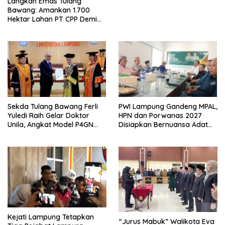
Langkah Emas Tulang
Bawang: Amankan 1.700
Hektar Lahan PT CPP Demi
Kembangkan Kawasan
Ekonomi Biru
Sekda Tulang Bawang Ferli
PWI Lampung Gandeng MPAL,
Yuledi Raih Gelar Doktor
HPN dan Porwanas 2027
Unila, Angkat Model P4GN
Disiapkan Bernuansa Adat
Berbasis Kearifan Lokal
Sai Bumi Ruwa Jurai
Kejati Lampung Tetapkan
“Jurus Mabuk” Walikota Eva