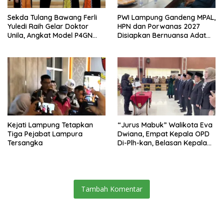
Sekda Tulang Bawang Ferli
PWI Lampung Gandeng MPAL,
Yuledi Raih Gelar Doktor
HPN dan Porwanas 2027
Unila, Angkat Model P4GN
Disiapkan Bernuansa Adat
Berbasis Kearifan Lokal
Sai Bumi Ruwa Jurai
Kejati Lampung Tetapkan
“Jurus Mabuk” Walikota Eva
Tiga Pejabat Lampura
Dwiana, Empat Kepala OPD
Tersangka
Di-Plh-kan, Belasan Kepala
SD dan SMP Rangkap
Jabatan Plt
Tambah Komentar