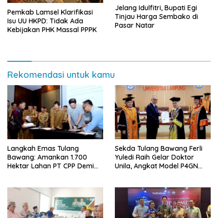
Jelang Idulfitri, Bupati Egi
Pemkab Lamsel Klarifikasi
Tinjau Harga Sembako di
Isu UU HKPD: Tidak Ada
Pasar Natar
Kebijakan PHK Massal PPPK
Rekomendasi untuk kamu
Langkah Emas Tulang
Sekda Tulang Bawang Ferli
Bawang: Amankan 1.700
Yuledi Raih Gelar Doktor
Hektar Lahan PT CPP Demi
Unila, Angkat Model P4GN
Kembangkan Kawasan
Berbasis Kearifan Lokal
Ekonomi Biru