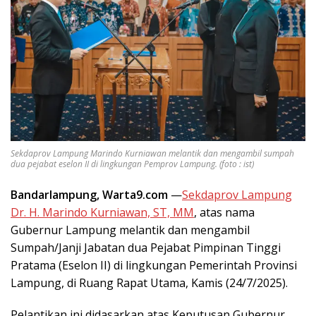
Sekdaprov Lampung Marindo Kurniawan melantik dan mengambil sumpah
dua pejabat eselon II di lingkungan Pemprov Lampung. (foto : ist)
Bandarlampung, Warta9.com
—
Sekdaprov Lampung
Dr. H. Marindo Kurniawan, ST, MM
, atas nama
Gubernur Lampung melantik dan mengambil
Sumpah/Janji Jabatan dua Pejabat Pimpinan Tinggi
Pratama (Eselon II) di lingkungan Pemerintah Provinsi
Lampung, di Ruang Rapat Utama, Kamis (24/7/2025).
Pelantikan ini didasarkan atas Keputusan Gubernur