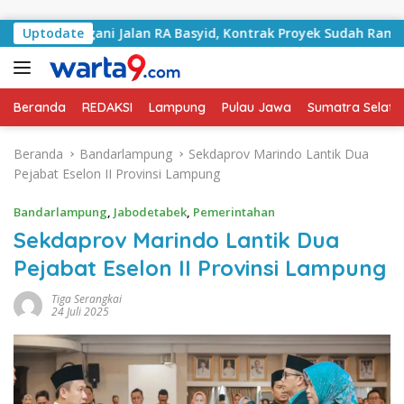
Langsung ke konten
 Tangani Jalan RA Basyid, Kontrak Proyek Sudah Rampung
Uptodate
Beranda
REDAKSI
Lampung
Pulau Jawa
Sumatra Selata
Beranda
Bandarlampung
Sekdaprov Marindo Lantik Dua
Pejabat Eselon II Provinsi Lampung
Bandarlampung
,
Jabodetabek
,
Pemerintahan
Sekdaprov Marindo Lantik Dua
Pejabat Eselon II Provinsi Lampung
Tiga Serangkai
24 Juli 2025