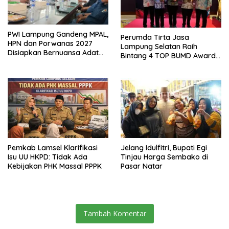
PWI Lampung Gandeng MPAL,
Perumda Tirta Jasa
HPN dan Porwanas 2027
Lampung Selatan Raih
Disiapkan Bernuansa Adat
Bintang 4 TOP BUMD Awards
Sai Bumi Ruwa Jurai
2026, Tiga Penghargaan
Sekaligus Diborong
Pemkab Lamsel Klarifikasi
Jelang Idulfitri, Bupati Egi
Isu UU HKPD: Tidak Ada
Tinjau Harga Sembako di
Kebijakan PHK Massal PPPK
Pasar Natar
Tambah Komentar