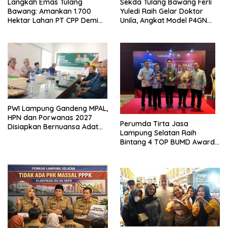
Langkah Emas Tulang
Sekda Tulang Bawang Ferli
Bawang: Amankan 1.700
Yuledi Raih Gelar Doktor
Hektar Lahan PT CPP Demi
Unila, Angkat Model P4GN
Kembangkan Kawasan
Berbasis Kearifan Lokal
Ekonomi Biru
PWI Lampung Gandeng MPAL,
HPN dan Porwanas 2027
Perumda Tirta Jasa
Disiapkan Bernuansa Adat
Lampung Selatan Raih
Sai Bumi Ruwa Jurai
Bintang 4 TOP BUMD Awards
2026, Tiga Penghargaan
Sekaligus Diborong