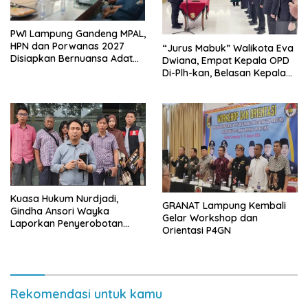
PWI Lampung Gandeng MPAL,
HPN dan Porwanas 2027
“Jurus Mabuk” Walikota Eva
Disiapkan Bernuansa Adat
Dwiana, Empat Kepala OPD
Sai Bumi Ruwa Jurai
Di-Plh-kan, Belasan Kepala
SD dan SMP Rangkap
Jabatan Plt
Kuasa Hukum Nurdjadi,
GRANAT Lampung Kembali
Gindha Ansori Wayka
Gelar Workshop dan
Laporkan Penyerobotan
Orientasi P4GN
Tanah ke Polda Lampung
Rekomendasi untuk kamu