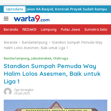
Langsung ke konten
ngani Jalan RA Basyid, Kontrak Proyek Sudah Rampung
Uptodate
Beranda
REDAKSI
Lampung
Pulau Jawa
Sumatra Selata
Beranda
Bandarlampung
Standion Sumpah Pemuda Way
Halim Lolos Asesmen, Baik untuk Liga 1
Bandarlampung
,
Jabodetabek
,
Olahraga
Standion Sumpah Pemuda Way
Halim Lolos Asesmen, Baik untuk
Liga 1
Tiga Serangkai
26 Juli 2025