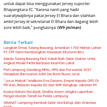
untuk dapat bisa menggunakan Jersey suporter
Bhayangkara FC. “Karena nanti yang hadir
suaratywajibnya pakai Jersey El Bhara dan silahkan
ambil Jersey di sekretariat El Bhara dan dagang lebih
sore lebih baik,” pungkasnya.
(W9-jm/man)
Berita Terkait
Langkah Emas Tulang Bawang: Amankan 1.700 Hektar Lahan
PT CPP Demi Kembangkan Kawasan Ekonomi Biru
Sekda Tulang Bawang Ferli Yuledi Raih Gelar Doktor Unila,
Angkat Model P4GN Berbasis Kearifan Lokal
PWI Lampung Gandeng MPAL, HPN dan Porwanas 2027
Disiapkan Bernuansa Adat Sai Bumi Ruwa Jurai
“Jurus Mabuk” Walikota Eva Dwiana, Empat Kepala OPD Di-
Plh-kan, Belasan Kepala SD dan SMP Rangkap Jabatan Plt
Kuasa Hukum Nurdjadi, Gindha Ansori Wayka Laporkan
Penyerobotan Tanah ke Polda Lampung
GRANAT Lampung Kembali Gelar Workshop dan Orientasi
P4GN