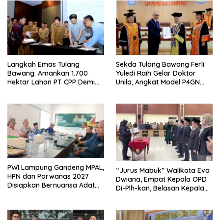
Langkah Emas Tulang
Sekda Tulang Bawang Ferli
Bawang: Amankan 1.700
Yuledi Raih Gelar Doktor
Hektar Lahan PT CPP Demi
Unila, Angkat Model P4GN
Kembangkan Kawasan
Berbasis Kearifan Lokal
Ekonomi Biru
PWI Lampung Gandeng MPAL,
“Jurus Mabuk” Walikota Eva
HPN dan Porwanas 2027
Dwiana, Empat Kepala OPD
Disiapkan Bernuansa Adat
Di-Plh-kan, Belasan Kepala
Sai Bumi Ruwa Jurai
SD dan SMP Rangkap
Jabatan Plt