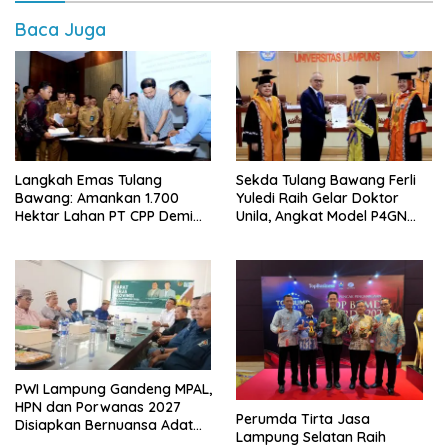
Baca Juga
Langkah Emas Tulang
Sekda Tulang Bawang Ferli
Bawang: Amankan 1.700
Yuledi Raih Gelar Doktor
Hektar Lahan PT CPP Demi
Unila, Angkat Model P4GN
Kembangkan Kawasan
Berbasis Kearifan Lokal
Ekonomi Biru
PWI Lampung Gandeng MPAL,
HPN dan Porwanas 2027
Perumda Tirta Jasa
Disiapkan Bernuansa Adat
Lampung Selatan Raih
Sai Bumi Ruwa Jurai