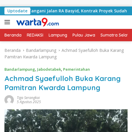
Langsung ke konten
ulai Tangani Jalan RA Basyid, Kontrak Proyek Sudah Rampun
Uptodate
Beranda
REDAKSI
Lampung
Pulau Jawa
Sumatra Selata
Beranda
Bandarlampung
Achmad Syaefulloh Buka Karang
Pamitran Kwarda Lampung
Bandarlampung
,
Jabodetabek
,
Pemerintahan
Achmad Syaefulloh Buka Karang
Pamitran Kwarda Lampung
Tiga Serangkai
5 Agustus 2025