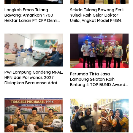
Langkah Emas Tulang
Sekda Tulang Bawang Ferli
Bawang: Amankan 1.700
Yuledi Raih Gelar Doktor
Hektar Lahan PT CPP Demi
Unila, Angkat Model P4GN
Kembangkan Kawasan
Berbasis Kearifan Lokal
Ekonomi Biru
PWI Lampung Gandeng MPAL,
Perumda Tirta Jasa
HPN dan Porwanas 2027
Lampung Selatan Raih
Disiapkan Bernuansa Adat
Bintang 4 TOP BUMD Awards
Sai Bumi Ruwa Jurai
2026, Tiga Penghargaan
Sekaligus Diborong