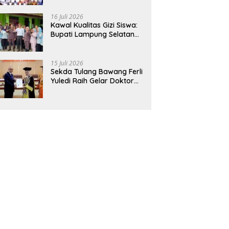
Hadirkan Sekolah Nasional
Terintegrasi Pertama di
16 Juli 2026
Lampung
Kawal Kualitas Gizi Siswa:
Bupati Lampung Selatan
dan Kajati Lampung Tinjau
Langsung Program Makan
Bergizi Gratis di Natar
15 Juli 2026
Sekda Tulang Bawang Ferli
Yuledi Raih Gelar Doktor
Unila, Angkat Model P4GN
Berbasis Kearifan Lokal