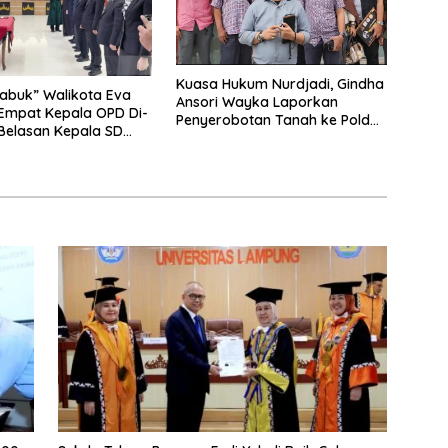
Kuasa Hukum Nurdjadi, Gindha
abuk” Walikota Eva
Ansori Wayka Laporkan
Empat Kepala OPD Di-
Penyerobotan Tanah ke Polda
 Belasan Kepala SD
Lampung
Rangkap Jabatan Plt