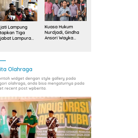
Kuasa Hukum
jati Lampung
Nurdjadi, Gindha
tapkan Tiga
Ansori Wayka
jabat Lampura
Laporkan
ersangka
Penyerobotan
Tanah ke Polda
Lampung
ita Olahraga
contoh widget dengan style gallery pada
gori olahraga, anda bisa mengaturnya pada
et recent post wpberita.