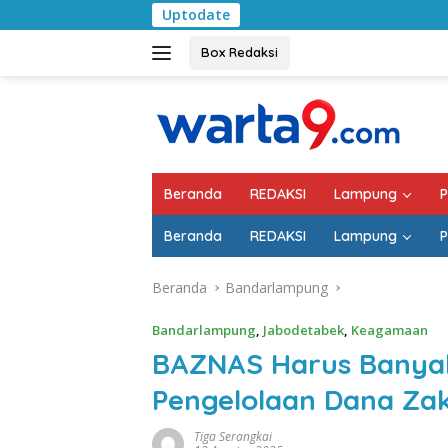
Langsung
Uptodate
Pemkab Lampung Se
ke
konten
Box Redaksi
Beranda
REDAKSI
Lampung
P
Beranda
REDAKSI
Lampung
P
Beranda
Bandarlampung
Bandarlampung
,
Jabodetabek
,
Keagamaan
BAZNAS Harus Banyak
Pengelolaan Dana Za
Tiga Serangkai