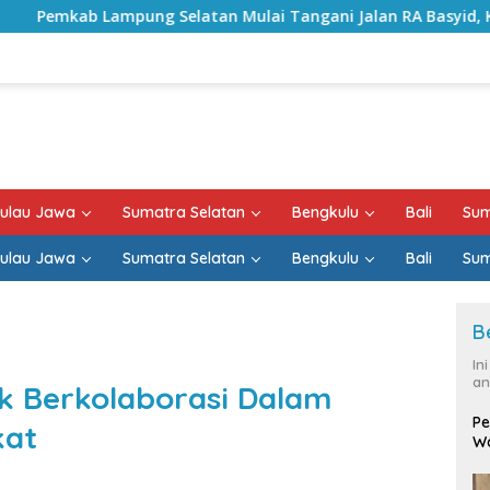
latan Mulai Tangani Jalan RA Basyid, Kontrak Proyek Sudah
ulau Jawa
Sumatra Selatan
Bengkulu
Bali
Sum
ulau Jawa
Sumatra Selatan
Bengkulu
Bali
Sum
B
In
an
 Berkolaborasi Dalam
Pe
kat
Wa