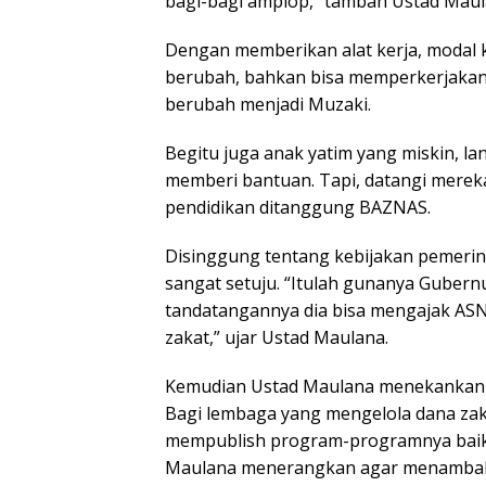
bagi-bagi amplop,” tambah Ustad Maul
Dengan memberikan alat kerja, modal k
berubah, bahkan bisa memperkerjakan o
berubah menjadi Muzaki.
Begitu juga anak yatim yang miskin, l
memberi bantuan. Tapi, datangi merek
pendidikan ditanggung BAZNAS.
Disinggung tentang kebijakan pemeri
sangat setuju. “Itulah gunanya Gubern
tandatangannya dia bisa mengajak AS
zakat,” ujar Ustad Maulana.
Kemudian Ustad Maulana menekankan p
Bagi lembaga yang mengelola dana za
mempublish program-programnya baik d
Maulana menerangkan agar menambah 