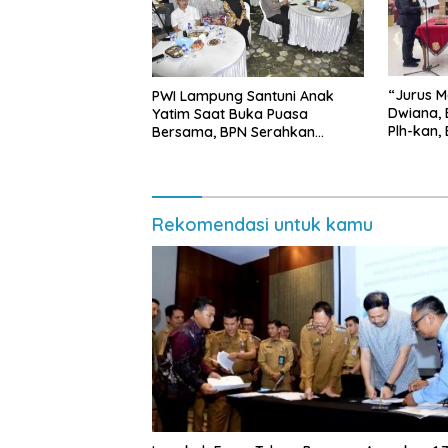
“Jurus M
PWI Lampung Santuni Anak
Dwiana, 
Yatim Saat Buka Puasa
Plh-kan,
Bersama, BPN Serahkan
dan SMP 
Sertifikat Tanah Kantor
Rekomendasi untuk kamu