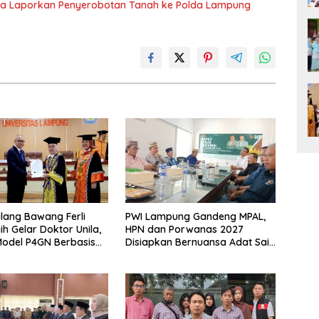
ka Laporkan Penyerobotan Tanah ke Polda Lampung
lang Bawang Ferli
PWI Lampung Gandeng MPAL,
ih Gelar Doktor Unila,
HPN dan Porwanas 2027
odel P4GN Berbasis
Disiapkan Bernuansa Adat Sai
 Lokal
Bumi Ruwa Jurai