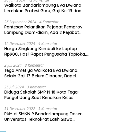
30 Juni 2024
12 Komentar
Walkota Bandarlampung Eva Dwiana
Lecehkan Profesi Guru, Gaji Ke-13 dan
THR Tidak Dibayarkan
26 September 2024
4 Komentar
Pantesan Pelantikan Pejabat Pemprov
Lampung Diam-diam, Ada 2 Pejabat
yang Dilantik Masih Golongan III/b
12 Desember 2024
4 Komentar
Harga Singkong Kembali ke Laptop
Rp900, Hasil Rapat Pengusaha Tapioka,
Petani Singkong dengan Pj. Gubernur
Lampung
2 Juli 2024
3 Komentar
Tega Amet ya Walikota Eva Dwiana,
Selain Gaji 13 Belum Dibayar, Rapel
Kenaikan Gaji 2 Bulan Juga Belum
Dibayar
25 Juli 2024
3 Komentar
Diduga Sekolah SMP N 18 Kota Tegal
Pungut Uang Saat Kenaikan Kelas
31 Desember 2022
3 Komentar
PkM di SMKN 9 Bandarlampung Dosen
Universitas Teknokrat Latih Siswa
Membuat Program Mobil RC Berbasis IoT