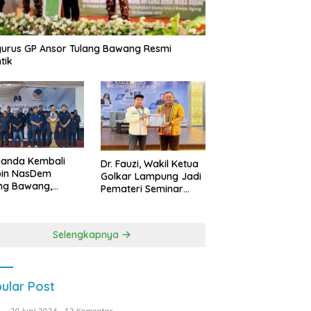
urus GP Ansor Tulang Bawang Resmi
tik
uanda Kembali
Dr. Fauzi, Wakil Ketua
pin NasDem
Golkar Lampung Jadi
ng Bawang,
Pemateri Seminar
etkan Kursi DPRD
Nasional FEB Unila,
anyak di Pemilu
Membangun Fondasi
9
Kuat Melalui 4 Pilar
Selengkapnya
Kebangsaan
ular Post