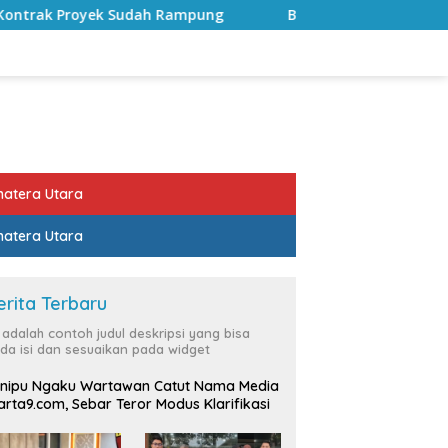
 Rampung
Bulan Kemerdekaan, Bupati Lampung Selatan 
atera Utara
atera Utara
erita Terbaru
i adalah contoh judul deskripsi yang bisa
da isi dan sesuaikan pada widget
nipu Ngaku Wartawan Catut Nama Media
rta9.com, Sebar Teror Modus Klarifikasi