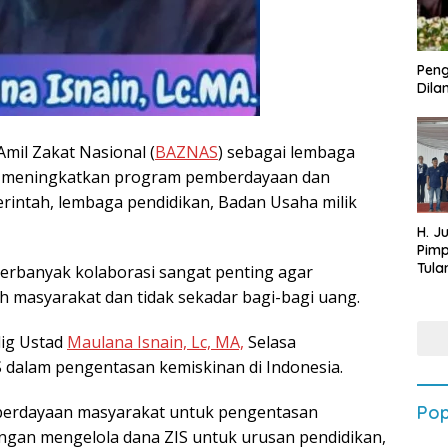
Peng
Dilan
mil Zakat Nasional (
BAZNAS
) sebagai lembaga
ya meningkatkan program pemberdayaan dan
intah, lembaga pendidikan, Badan Usaha milik
H. J
Pim
Tula
banyak kolaborasi sangat penting agar
Targ
 masyarakat dan tidak sekadar bagi-bagi uang.
Terb
202
lig Ustad
Maulana Isnain, Lc, MA,
Selasa
dalam pengentasan kemiskinan di Indonesia.
berdayaan masyarakat untuk pengentasan
Pop
gan mengelola dana ZIS untuk urusan pendidikan,