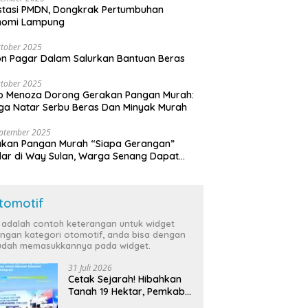
stasi PMDN, Dongkrak Pertumbuhan
nomi Lampung
tober 2025
n Pagar Dalam Salurkan Bantuan Beras
tober 2025
o Menoza Dorong Gerakan Pangan Murah:
a Natar Serbu Beras Dan Minyak Murah
eptember 2025
akan Pangan Murah “Siapa Gerangan”
lar di Way Sulan, Warga Senang Dapat
a Bersubsidi
tomotif
i adalah contoh keterangan untuk widget
ngan kategori otomotif, anda bisa dengan
dah memasukkannya pada widget.
31 Juli 2026
Cetak Sejarah! Hibahkan
Tanah 19 Hektar, Pemkab
Tulang Bawang Siap