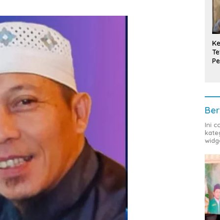
Ke
Te
Pe
T
Ber
Ini 
kate
widg