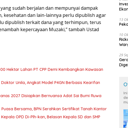
Inve
 yang sudah berjalan dan mempunyai dampak
Eko
, kesehatan dan lain-lainnya perlu dipublish agar
13 Ok
lu dipublish terkait dana yang terhimpun, terus
Peko
menambah kepercayaan Muzaki,” tambah Ustad
10 Ok
Rick
Warg
29 S
Ger
Dige
700 Hektar Lahan PT CPP Demi Kembangkan Kawasan
Harg
r Doktor Unila, Angkat Model P4GN Berbasis Kearifan
O
In
nas 2027 Disiapkan Bernuansa Adat Sai Bumi Ruwa
de
mu
 Puasa Bersama, BPN Serahkan Sertifikat Tanah Kantor
 Kepala OPD Di-Plh-kan, Belasan Kepala SD dan SMP