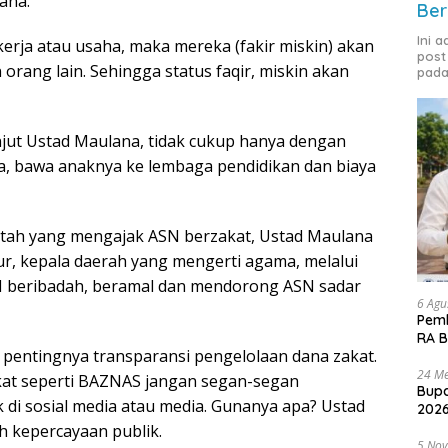
ana.
Ber
Ini 
erja atau usaha, maka mereka (fakir miskin) akan
post
rang lain. Sehingga status faqir, miskin akan
pada
anjut Ustad Maulana, tidak cukup hanya dengan
a, bawa anaknya ke lembaga pendidikan dan biaya
ntah yang mengajak ASN berzakat, Ustad Maulana
ur, kepala daerah yang mengerti agama, melalui
N beribadah, beramal dan mendorong ASN sadar
6 Agu
Pemk
RA B
entingnya transparansi pengelolaan dana zakat.
24 Me
kat seperti BAZNAS jangan segan-segan
Bupa
i sosial media atau media. Gunanya apa? Ustad
2026
kepercayaan publik.
5 No