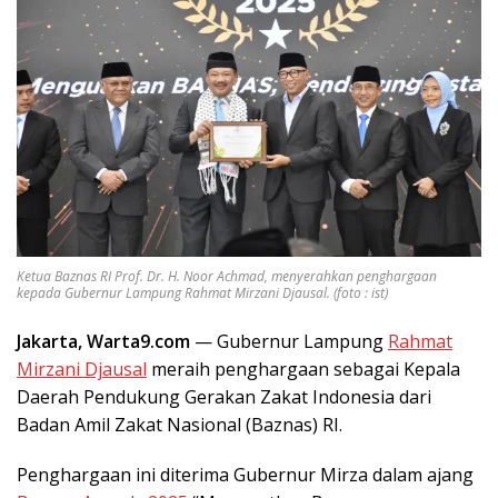
Ketua Baznas RI Prof. Dr. H. Noor Achmad, menyerahkan penghargaan
kepada Gubernur Lampung Rahmat Mirzani Djausal. (foto : ist)
Jakarta, Warta9.com
— Gubernur Lampung
Rahmat
Mirzani Djausal
meraih penghargaan sebagai Kepala
Daerah Pendukung Gerakan Zakat Indonesia dari
Badan Amil Zakat Nasional (Baznas) RI.
Penghargaan ini diterima Gubernur Mirza dalam ajang