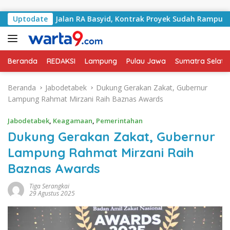
Langsung ke konten
ngani Jalan RA Basyid, Kontrak Proyek Sudah Rampung
Uptodate
Beranda
REDAKSI
Lampung
Pulau Jawa
Sumatra Selata
Beranda
Jabodetabek
Dukung Gerakan Zakat, Gubernur
Lampung Rahmat Mirzani Raih Baznas Awards
Jabodetabek
,
Keagamaan
,
Pemerintahan
Dukung Gerakan Zakat, Gubernur
Lampung Rahmat Mirzani Raih
Baznas Awards
Tiga Serangkai
29 Agustus 2025