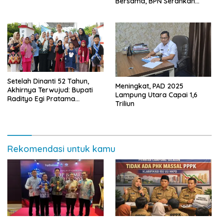
Bersama, BPN Serahkan
Sertifikat Tanah Kantor
Setelah Dinanti 52 Tahun,
Meningkat, PAD 2025
Akhirnya Terwujud: Bupati
Lampung Utara Capai 1,6
Radityo Egi Pratama
Triliun
Resmikan Jalan Kota
Dalam–Budidaya
Rekomendasi untuk kamu