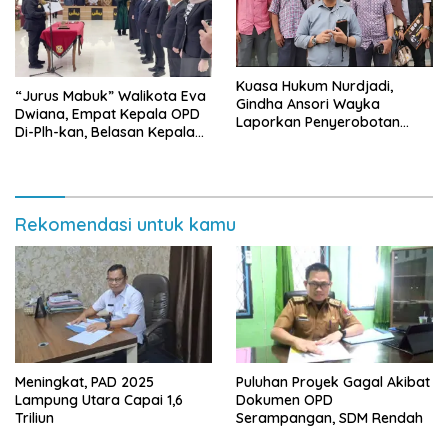
Kuasa Hukum Nurdjadi,
“Jurus Mabuk” Walikota Eva
Gindha Ansori Wayka
Dwiana, Empat Kepala OPD
Laporkan Penyerobotan
Di-Plh-kan, Belasan Kepala
Tanah ke Polda Lampung
SD dan SMP Rangkap
Jabatan Plt
Rekomendasi untuk kamu
Meningkat, PAD 2025
Puluhan Proyek Gagal Akibat
Lampung Utara Capai 1,6
Dokumen OPD
Triliun
Serampangan, SDM Rendah