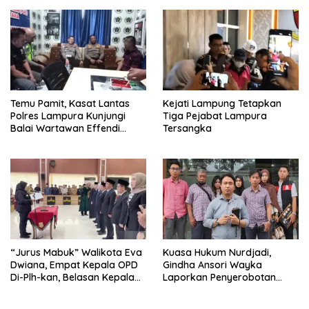
Temu Pamit, Kasat Lantas
Kejati Lampung Tetapkan
Polres Lampura Kunjungi
Tiga Pejabat Lampura
Balai Wartawan Effendi
Tersangka
Yusuf
“Jurus Mabuk” Walikota Eva
Kuasa Hukum Nurdjadi,
Dwiana, Empat Kepala OPD
Gindha Ansori Wayka
Di-Plh-kan, Belasan Kepala
Laporkan Penyerobotan
SD dan SMP Rangkap
Tanah ke Polda Lampung
Jabatan Plt