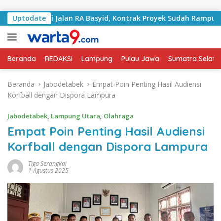
Langsung ke konten
ngani Jalan RA Basyid, Kontrak Proyek Sudah Rampung
Uptodate
Beranda
REDAKSI
Lampung
Pulau Jawa
Sumatra Selata
Beranda
Jabodetabek
Empat Poin Penting Hasil Audiensi
Korfball dengan Dispora Lampura
Jabodetabek
,
Lampung Utara
,
Olahraga
Empat Poin Penting Hasil Audiensi
Korfball dengan Dispora Lampura
Tiga Serangkai
1 Agustus 2025