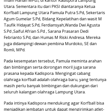
Imam Hanafi MPd.l, di kantor Kadispora Lampung
Utara. Sementara itu dari PKSI diantaranya Ketua
Korfball Lampung Utara Pamula Putra S.Pd, Sekertaris
Agum Gumelar S.Pd, Bidang Kepelatihan dan wasit M
Taufik Hidayat S.Pd, Ferdiansyah,Wanda Dwi Agusta
S.Pd ,Saiful Afrian S.Pd , Sarana Prasaran Dedi
Febrianto S.Pd, dan Humas M Riski Andresa. Mereka
juga didampingi dewan pembina Murdoko, SE dan
Romli, MPd.
Pada kesempatan tersebut, Pamula meminta arahan
dan bimbingan serta dorongan moril juga sarana
prasana kepada Kadispora. Mengingat cabang
olahraga korfball adalah olahraga baru, yang tentunya
masih perlu banyak bimbingan dan dukungan dari
seluruh kalangan olahraga Lampung Utara.
Pada intinya Kadispora mendukung agar Korfball bisa
menjadikan jembatan untuk dapat mengirimkan atlet-