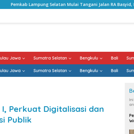
latan Mulai Tangani Jalan RA Basyid, Kontrak Proyek Sudah 
ulau Jawa
Sumatra Selatan
Bengkulu
Bali
Sum
ulau Jawa
Sumatra Selatan
Bengkulu
Bali
Sum
B
In
an
, Perkuat Digitalisasi dan
Pe
i Publik
Wa