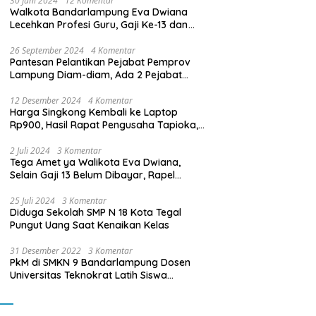
30 Juni 2024
12 Komentar
Walkota Bandarlampung Eva Dwiana
Lecehkan Profesi Guru, Gaji Ke-13 dan
THR Tidak Dibayarkan
26 September 2024
4 Komentar
Pantesan Pelantikan Pejabat Pemprov
Lampung Diam-diam, Ada 2 Pejabat
yang Dilantik Masih Golongan III/b
12 Desember 2024
4 Komentar
Harga Singkong Kembali ke Laptop
Rp900, Hasil Rapat Pengusaha Tapioka,
Petani Singkong dengan Pj. Gubernur
Lampung
2 Juli 2024
3 Komentar
Tega Amet ya Walikota Eva Dwiana,
Selain Gaji 13 Belum Dibayar, Rapel
Kenaikan Gaji 2 Bulan Juga Belum
Dibayar
25 Juli 2024
3 Komentar
Diduga Sekolah SMP N 18 Kota Tegal
Pungut Uang Saat Kenaikan Kelas
31 Desember 2022
3 Komentar
PkM di SMKN 9 Bandarlampung Dosen
Universitas Teknokrat Latih Siswa
Membuat Program Mobil RC Berbasis IoT