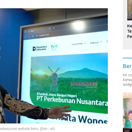
Ke
Te
Pe
T
Ber
Ini 
kate
widg
luncuran website baru. (foto : ist)