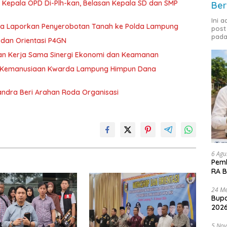
 Kepala OPD Di-Plh-kan, Belasan Kepala SD dan SMP
Ber
Ini 
ka Laporkan Penyerobotan Tanah ke Polda Lampung
post
pada
dan Orientasi P4GN
tan Kerja Sama Sinergi Ekonomi dan Keamanan
g Kemanusiaan Kwarda Lampung Himpun Dana
andra Beri Arahan Roda Organisasi
6 Agu
Pemk
RA B
24 Me
Bupa
2026
5 No