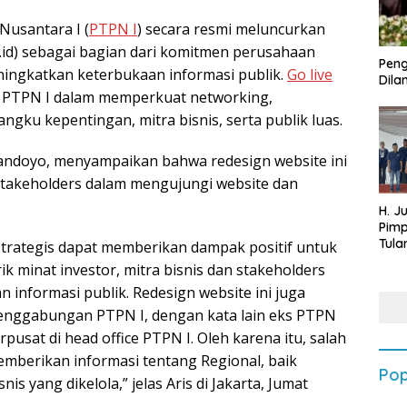
usantara I (
PTPN I
) secara resmi meluncurkan
.id) sebagai bagian dari komitmen perusahaan
Peng
eningkatkan keterbukaan informasi publik.
Go live
Dilan
s PTPN I dalam memperkuat networking,
gku kepentingan, mitra bisnis, serta publik luas.
Handoyo, menyampaikan bahwa redesign website ini
takeholders dalam mengujungi website dan
H. J
Pim
Tula
trategis dapat memberikan dampak positif untuk
Targ
 minat investor, mitra bisnis dan stakeholders
Terb
 informasi publik. Redesign website ini juga
202
enggabungan PTPN I, dengan kata lain eks PTPN
rpusat di head office PTPN I. Oleh karena itu, salah
emberikan informasi tentang Regional, baik
Pop
s yang dikelola,” jelas Aris di Jakarta, Jumat