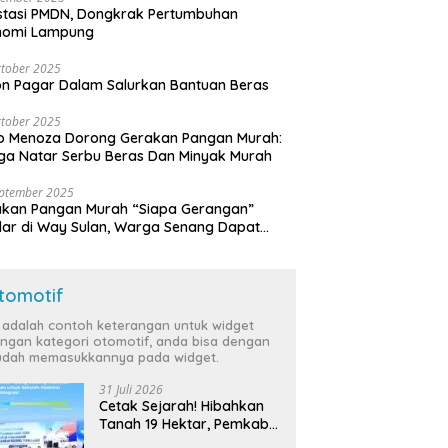
stasi PMDN, Dongkrak Pertumbuhan
nomi Lampung
tober 2025
n Pagar Dalam Salurkan Bantuan Beras
tober 2025
o Menoza Dorong Gerakan Pangan Murah:
a Natar Serbu Beras Dan Minyak Murah
eptember 2025
akan Pangan Murah “Siapa Gerangan”
lar di Way Sulan, Warga Senang Dapat
a Bersubsidi
tomotif
i adalah contoh keterangan untuk widget
ngan kategori otomotif, anda bisa dengan
dah memasukkannya pada widget.
31 Juli 2026
Cetak Sejarah! Hibahkan
Tanah 19 Hektar, Pemkab
Tulang Bawang Siap