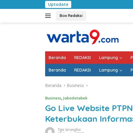
Langsung
Uptodate
Pemkab Lampung Se
ke
konten
Box Redaksi
Beranda
REDAKSI
Lampung
P
Beranda
REDAKSI
Lampung
P
Beranda
Business
Business
,
Jabodetabek
Go Live Website PTPN I
Keterbukaan Informas
Tiga Serangkai