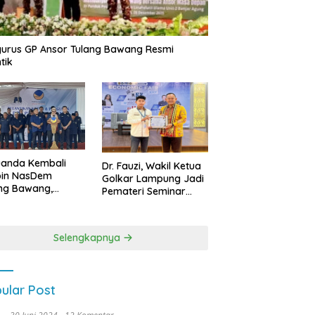
urus GP Ansor Tulang Bawang Resmi
tik
uanda Kembali
Dr. Fauzi, Wakil Ketua
pin NasDem
Golkar Lampung Jadi
ng Bawang,
Pemateri Seminar
etkan Kursi DPRD
Nasional FEB Unila,
anyak di Pemilu
Membangun Fondasi
9
Kuat Melalui 4 Pilar
Selengkapnya
Kebangsaan
ular Post