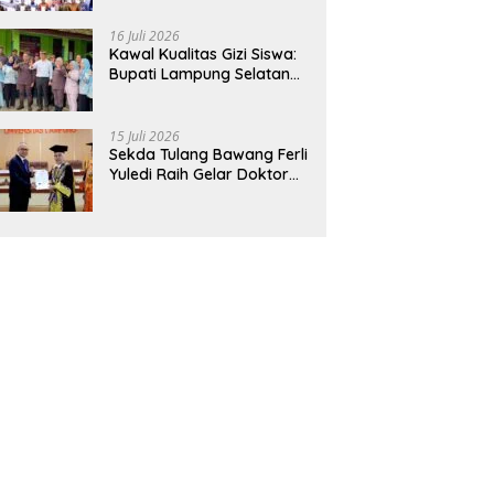
Hadirkan Sekolah Nasional
Terintegrasi Pertama di
16 Juli 2026
Lampung
Kawal Kualitas Gizi Siswa:
Bupati Lampung Selatan
dan Kajati Lampung Tinjau
Langsung Program Makan
Bergizi Gratis di Natar
15 Juli 2026
Sekda Tulang Bawang Ferli
Yuledi Raih Gelar Doktor
Unila, Angkat Model P4GN
Berbasis Kearifan Lokal