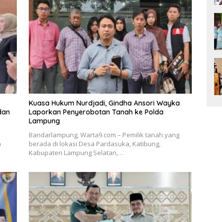
Kuasa Hukum Nurdjadi, Gindha Ansori Wayka
dan
Laporkan Penyerobotan Tanah ke Polda
Lampung
Bandarlampung, Warta9.com – Pemilik tanah yang
a
berada di lokasi Desa Pardasuka, Katibung,
Kabupaten Lampung Selatan,…