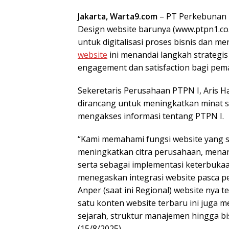
Jakarta, Warta9.com
– PT Perkebunan N
Design website barunya (www.ptpn1.co
untuk digitalisasi proses bisnis dan m
website
ini menandai langkah strategi
engagement dan satisfaction bagi peman
Sekeretaris Perusahaan PTPN I, Aris 
dirancang untuk meningkatkan minat s
mengakses informasi tentang PTPN I.
“Kami memahami fungsi website yang s
meningkatkan citra perusahaan, menarik
serta sebagai implementasi keterbukaan
menegaskan integrasi website pasca p
Anper (saat ini Regional) website nya te
satu konten website terbaru ini juga m
sejarah, struktur manajemen hingga bisni
(15/8/2025).