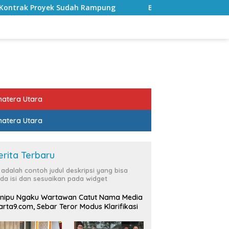
Rampung
Bulan Kemerdekaan, Bupati Lampung Selatan 
atera Utara
atera Utara
erita Terbaru
i adalah contoh judul deskripsi yang bisa
da isi dan sesuaikan pada widget
nipu Ngaku Wartawan Catut Nama Media
rta9.com, Sebar Teror Modus Klarifikasi