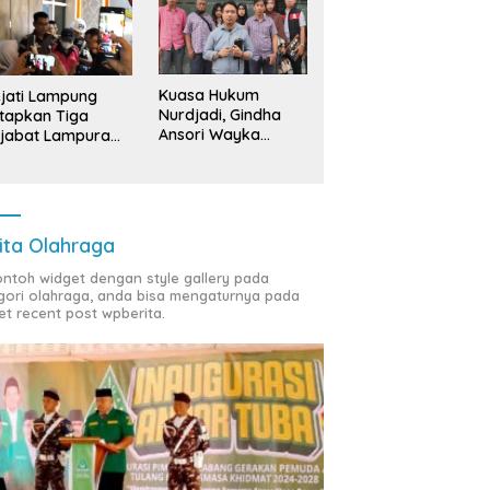
Kuasa Hukum
jati Lampung
Nurdjadi, Gindha
tapkan Tiga
Ansori Wayka
jabat Lampura
Laporkan
ersangka
Penyerobotan
Tanah ke Polda
Lampung
ita Olahraga
contoh widget dengan style gallery pada
gori olahraga, anda bisa mengaturnya pada
et recent post wpberita.