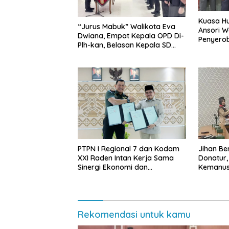
Kuasa Hu
“Jurus Mabuk” Walikota Eva
Ansori 
Dwiana, Empat Kepala OPD Di-
Penyerob
Plh-kan, Belasan Kepala SD
Lampun
dan SMP Rangkap Jabatan Plt
PTPN I Regional 7 dan Kodam
Jihan Be
XXI Raden Intan Kerja Sama
Donatur
Sinergi Ekonomi dan
Kemanus
Keamanan
Lampung
Rp432.91
Rekomendasi untuk kamu