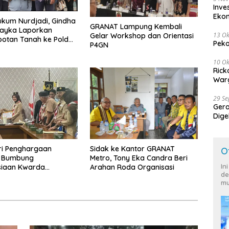
Inve
Eko
kum Nurdjadi, Gindha
GRANAT Lampung Kembali
Wayka Laporkan
13 Ok
Gelar Workshop dan Orientasi
otan Tanah ke Polda
Peko
P4GN
g
10 Ok
Rick
Warg
29 S
Ger
Dige
Harg
ri Penghargaan
‎Sidak ke Kantor GRANAT
O
, Bumbung
Metro, Tony Eka Candra Beri
In
iaan Kwarda
Arahan Roda Organisasi
de
 Himpun Dana
mu
7.626