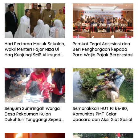
Hari Pertama Masuk Sekolah,
Pemkot Tegal Apresiasi dan
Wakil Menteri Fajar Riza Ul
Beri Penghargaan kepada
Haq Kunjungi SMP Al Irsyad
Para Wajib Pajak Berprestasi
Kota Tegal
Senyum Sumringah Warga
Semarakkan HUT RI ke-80,
Desa Pekauman Kulon
Komunitas PMT Gelar
Dukuhturi Tunggangi Sepeda
Upacara dan Aksi Giat Sosial
Hadiah