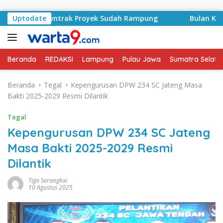
Langsung ke konten
yid, Kontrak Proyek Sudah Rampung
Uptodate
Bulan Kemerdekaa
Beranda
REDAKSI
Lampung
Pulau Jawa
Sumatra Selata
Beranda
Tegal
Kepengurusan DPW 234 SC Jateng Masa
Bakti 2025-2029 Resmi Dilantik
Tegal
Kepengurusan DPW 234 SC Jateng
Masa Bakti 2025-2029 Resmi
Dilantik
Tiga Serangkai
10 Agustus 2025