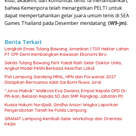
klub, akademi, dan komunitas tenis. Ia menambahkan,
bahwa Kemenpora telah menargetkan PELTI untuk
dapat mempertahankan gelar juara umum tenis di SEA
Games Thailand pada Desember mendatang.
(W9-jm).
Berita Terkait
Langkah Emas Tulang Bawang: Amankan 1.700 Hektar Lahan
PT CPP Demi Kembangkan Kawasan Ekonomi Biru
Sekda Tulang Bawang Ferli Yuledi Raih Gelar Doktor Unila,
Angkat Model P4GN Berbasis Kearifan Lokal
PWI Lampung Gandeng MPAL, HPN dan Porwanas 2027
Disiapkan Bernuansa Adat Sai Bumi Ruwa Jurai
“Jurus Mabuk” Walikota Eva Dwiana, Empat Kepala OPD Di-
Plh-kan, Belasan Kepala SD dan SMP Rangkap Jabatan Plt
Kuasa Hukum Nurdjadi, Gindha Ansori Wayka Laporkan
Penyerobotan Tanah ke Polda Lampung
GRANAT Lampung Kembali Gelar Workshop dan Orientasi
P4GN