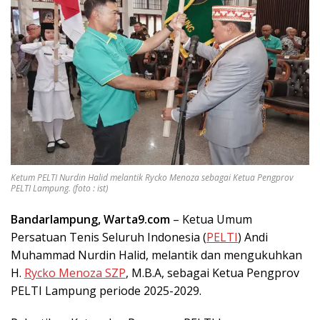
Ketum PELTI Nurdin Halid melantik Rycko Menoza sebagai Ketua Pengprov
PELTI Lampung. (foto : ist)
Bandarlampung, Warta9.com
– Ketua Umum
Persatuan Tenis Seluruh Indonesia (
PELTI
) Andi
Muhammad Nurdin Halid, melantik dan mengukuhkan
H.
Rycko Menoza SZP
, M.B.A, sebagai Ketua Pengprov
PELTI Lampung periode 2025-2029.