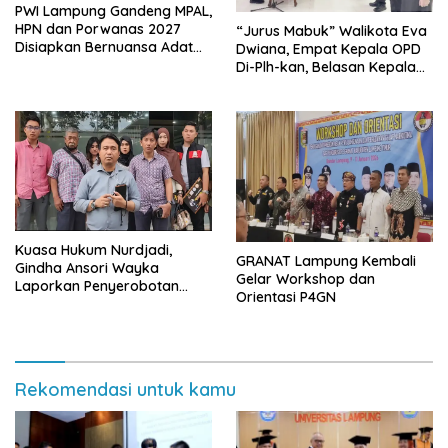
PWI Lampung Gandeng MPAL,
HPN dan Porwanas 2027
“Jurus Mabuk” Walikota Eva
Disiapkan Bernuansa Adat
Dwiana, Empat Kepala OPD
Sai Bumi Ruwa Jurai
Di-Plh-kan, Belasan Kepala
SD dan SMP Rangkap
Jabatan Plt
Kuasa Hukum Nurdjadi,
GRANAT Lampung Kembali
Gindha Ansori Wayka
Gelar Workshop dan
Laporkan Penyerobotan
Orientasi P4GN
Tanah ke Polda Lampung
Rekomendasi untuk kamu