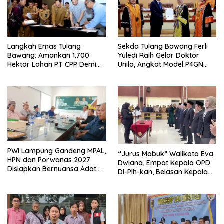
Langkah Emas Tulang
Sekda Tulang Bawang Ferli
Bawang: Amankan 1.700
Yuledi Raih Gelar Doktor
Hektar Lahan PT CPP Demi
Unila, Angkat Model P4GN
Kembangkan Kawasan
Berbasis Kearifan Lokal
Ekonomi Biru
PWI Lampung Gandeng MPAL,
“Jurus Mabuk” Walikota Eva
HPN dan Porwanas 2027
Dwiana, Empat Kepala OPD
Disiapkan Bernuansa Adat
Di-Plh-kan, Belasan Kepala
Sai Bumi Ruwa Jurai
SD dan SMP Rangkap
Jabatan Plt