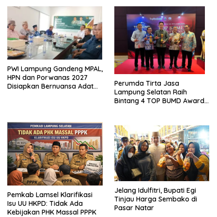
Ekonomi Biru
PWI Lampung Gandeng MPAL,
HPN dan Porwanas 2027
Perumda Tirta Jasa
Disiapkan Bernuansa Adat
Lampung Selatan Raih
Sai Bumi Ruwa Jurai
Bintang 4 TOP BUMD Awards
2026, Tiga Penghargaan
Sekaligus Diborong
Jelang Idulfitri, Bupati Egi
Pemkab Lamsel Klarifikasi
Tinjau Harga Sembako di
Isu UU HKPD: Tidak Ada
Pasar Natar
Kebijakan PHK Massal PPPK