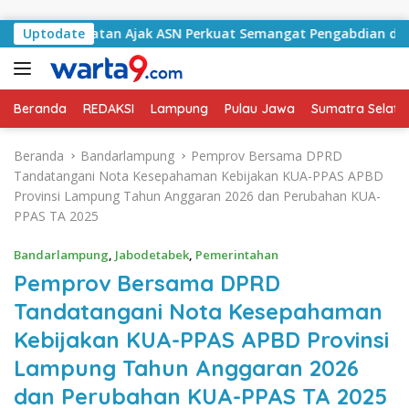
Langsung ke konten
 Selatan Ajak ASN Perkuat Semangat Pengabdian dan Tingkatk
Uptodate
Beranda
REDAKSI
Lampung
Pulau Jawa
Sumatra Selata
Beranda
Bandarlampung
Pemprov Bersama DPRD
Tandatangani Nota Kesepahaman Kebijakan KUA-PPAS APBD
Provinsi Lampung Tahun Anggaran 2026 dan Perubahan KUA-
PPAS TA 2025
Bandarlampung
,
Jabodetabek
,
Pemerintahan
Pemprov Bersama DPRD
Tandatangani Nota Kesepahaman
Kebijakan KUA-PPAS APBD Provinsi
Lampung Tahun Anggaran 2026
dan Perubahan KUA-PPAS TA 2025