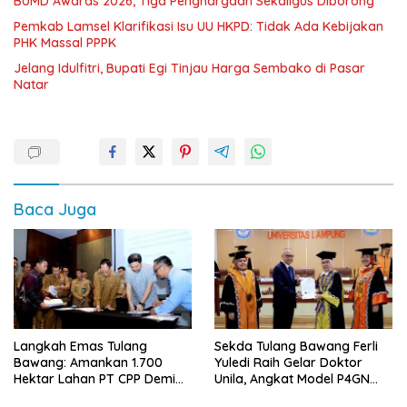
BUMD Awards 2026, Tiga Penghargaan Sekaligus Diborong
Pemkab Lamsel Klarifikasi Isu UU HKPD: Tidak Ada Kebijakan
PHK Massal PPPK
Jelang Idulfitri, Bupati Egi Tinjau Harga Sembako di Pasar
Natar
Baca Juga
Langkah Emas Tulang
Sekda Tulang Bawang Ferli
Bawang: Amankan 1.700
Yuledi Raih Gelar Doktor
Hektar Lahan PT CPP Demi
Unila, Angkat Model P4GN
Kembangkan Kawasan
Berbasis Kearifan Lokal