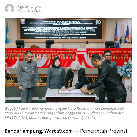
Tiga Serangkai
8 Agustus 2025
Wagub Jihan Nurlela menandatangani Nota Kesepahaman Kebijakan KUA-
PPAS APBD Provinsi Lampung Tahun Anggaran 2026 dan Perubahan KUA-
PPAS TA 2025, dalam rapat paripurna Dewan. (foto : ist)
Bandarlampung, Warta9.com
— Pemerintah Provinsi