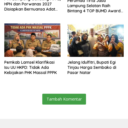
Perumda Tirta Jasa
HPN dan Porwanas 2027
Lampung Selatan Raih
Disiapkan Bernuansa Adat
Bintang 4 TOP BUMD Awards
Sai Bumi Ruwa Jurai
2026, Tiga Penghargaan
Sekaligus Diborong
Pemkab Lamsel Klarifikasi
Jelang Idulfitri, Bupati Egi
Isu UU HKPD: Tidak Ada
Tinjau Harga Sembako di
Kebijakan PHK Massal PPPK
Pasar Natar
Tambah Komentar