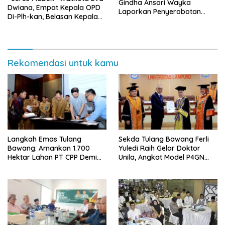
Gindha Ansori Wayka
Dwiana, Empat Kepala OPD
Laporkan Penyerobotan
Di-Plh-kan, Belasan Kepala
Tanah ke Polda Lampung
SD dan SMP Rangkap
Jabatan Plt
Rekomendasi untuk kamu
Langkah Emas Tulang
Sekda Tulang Bawang Ferli
Bawang: Amankan 1.700
Yuledi Raih Gelar Doktor
Hektar Lahan PT CPP Demi
Unila, Angkat Model P4GN
Kembangkan Kawasan
Berbasis Kearifan Lokal
Ekonomi Biru