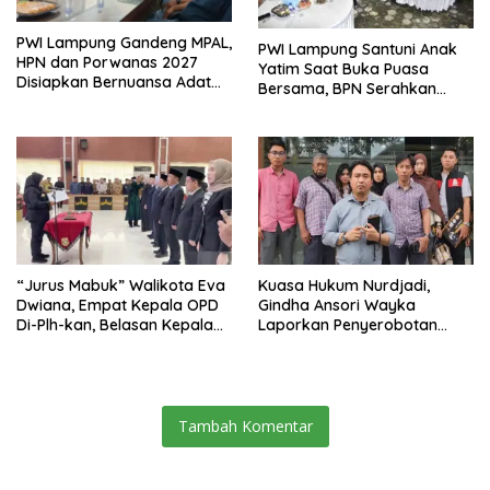
PWI Lampung Gandeng MPAL,
PWI Lampung Santuni Anak
HPN dan Porwanas 2027
Yatim Saat Buka Puasa
Disiapkan Bernuansa Adat
Bersama, BPN Serahkan
Sai Bumi Ruwa Jurai
Sertifikat Tanah Kantor
“Jurus Mabuk” Walikota Eva
Kuasa Hukum Nurdjadi,
Dwiana, Empat Kepala OPD
Gindha Ansori Wayka
Di-Plh-kan, Belasan Kepala
Laporkan Penyerobotan
SD dan SMP Rangkap
Tanah ke Polda Lampung
Jabatan Plt
Tambah Komentar