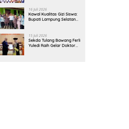
Hadirkan Sekolah Nasional
Terintegrasi Pertama di
16 Juli 2026
Lampung
Kawal Kualitas Gizi Siswa:
Bupati Lampung Selatan
dan Kajati Lampung Tinjau
Langsung Program Makan
Bergizi Gratis di Natar
15 Juli 2026
Sekda Tulang Bawang Ferli
Yuledi Raih Gelar Doktor
Unila, Angkat Model P4GN
Berbasis Kearifan Lokal