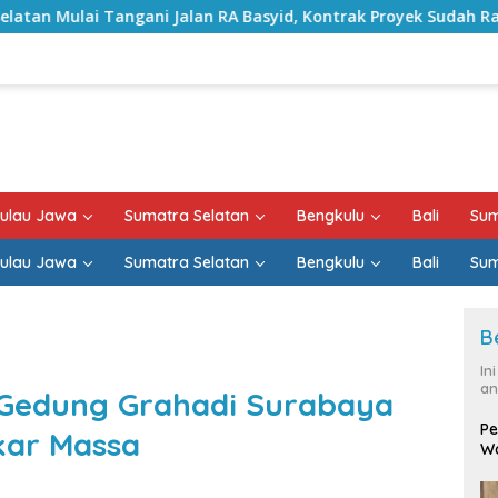
an RA Basyid, Kontrak Proyek Sudah Rampung
Bulan K
ulau Jawa
Sumatra Selatan
Bengkulu
Bali
Sum
ulau Jawa
Sumatra Selatan
Bengkulu
Bali
Sum
B
In
an
 Gedung Grahadi Surabaya
Pe
kar Massa
Wa