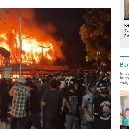
Ke
Te
Pe
T
Ber
Ini 
kate
widg