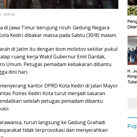
. dok ist
Peng
sa di Jawa Timur berujung ricuh. Gedung Negara
Dilan
ota Kediri dibakar massa pada Sabtu (30/8) malam.
ah di Jatim itu dengan bom molotov sekitar pukul
alap ruang kerja Wakil Gubernur Emil Dardak,
Biro Umum. Petugas pemadam kebakaran dibantu
H. J
a dini hari.
Pim
Tula
a menyerang kantor DPRD Kota Kediri di Jalan Mayor
Targ
ntas Polres Kediri Kota turut menjadi sasaran
Terb
202
kendalikan setelah petugas pemadam dibantu
asi.
Parawansa, turun langsung ke Gedung Grahadi
Pop
asyarakat tidak terprovokasi dan menyerahkan