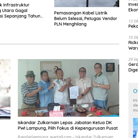
Inve
k Infrastruktur
Eko
 Utara Gagal
Pemasangan Kabel Listrik
asi Sepanjang Tahun
Belum Selesai, Petugas Vendor
13 Ok
PLN Menghilang
Peko
10 Ok
Rick
Warg
29 S
Ger
Dige
Harg
O
In
de
mu
Iskandar Zulkarnain Lepas Jabatan Ketua DK
PWI Lampung, Pilih Fokus di Kepengurusan Pusat
Bandarlampung, warta9.com – Iskandar Zulkarnain