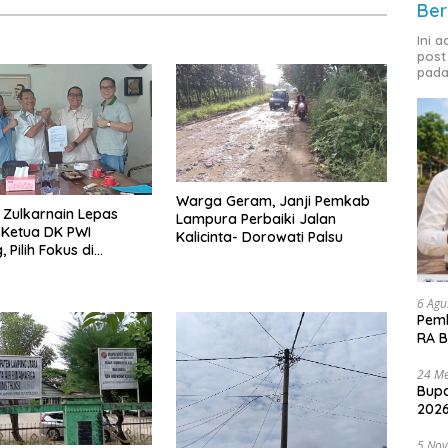
Ber
Ini 
post
pada
Warga Geram, Janji Pemkab
 Zulkarnain Lepas
Lampura Perbaiki Jalan
 Ketua DK PWI
Kalicinta- Dorowati Palsu
 Pilih Fokus di
rusan Pusat
6 Agu
Pemk
RA B
24 Me
Bupa
2026
5 No