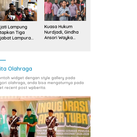
Kuasa Hukum
jati Lampung
Nurdjadi, Gindha
tapkan Tiga
Ansori Wayka
jabat Lampura
Laporkan
ersangka
Penyerobotan
Tanah ke Polda
Lampung
ita Olahraga
contoh widget dengan style gallery pada
gori olahraga, anda bisa mengaturnya pada
et recent post wpberita.