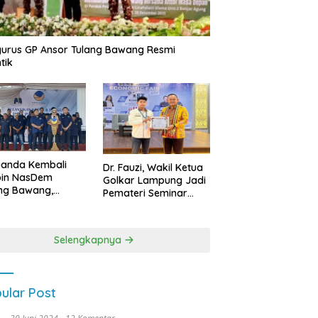
urus GP Ansor Tulang Bawang Resmi
tik
uanda Kembali
Dr. Fauzi, Wakil Ketua
pin NasDem
Golkar Lampung Jadi
ng Bawang,
Pemateri Seminar
etkan Kursi DPRD
Nasional FEB Unila,
anyak di Pemilu
Membangun Fondasi
9
Kuat Melalui 4 Pilar
Selengkapnya
Kebangsaan
ular Post