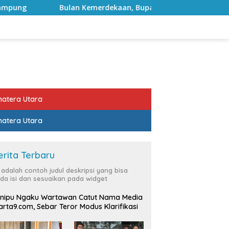
emerdekaan, Bupati Lampung Selatan Ajak ASN Perkuat Semang
atera Utara
atera Utara
erita Terbaru
i adalah contoh judul deskripsi yang bisa
da isi dan sesuaikan pada widget
nipu Ngaku Wartawan Catut Nama Media
rta9.com, Sebar Teror Modus Klarifikasi