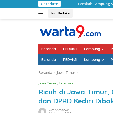
Langsung
Pemkab Lampung Selatan Mulai Tangani Jal
Uptodate
ke
konten
Box Redaksi
Beranda
REDAKSI
Lampung
P
Beranda
REDAKSI
Lampung
P
Beranda
Jawa Timur
Jawa Timur
,
Peristiwa
Ricuh di Jawa Timur,
dan DPRD Kediri Diba
Tiga Serangkai