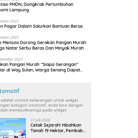
stasi PMDN, Dongkrak Pertumbuhan
nomi Lampung
tober 2025
n Pagar Dalam Salurkan Bantuan Beras
tober 2025
o Menoza Dorong Gerakan Pangan Murah:
a Natar Serbu Beras Dan Minyak Murah
eptember 2025
akan Pangan Murah “Siapa Gerangan”
lar di Way Sulan, Warga Senang Dapat
a Bersubsidi
tomotif
i adalah contoh keterangan untuk widget
ngan kategori otomotif, anda bisa dengan
dah memasukkannya pada widget.
31 Juli 2026
Cetak Sejarah! Hibahkan
Tanah 19 Hektar, Pemkab
Tulang Bawang Siap