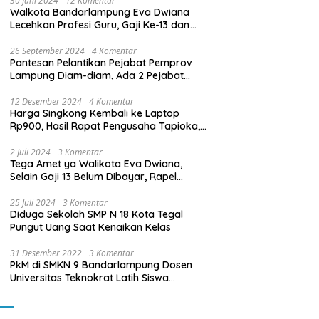
30 Juni 2024
12 Komentar
Walkota Bandarlampung Eva Dwiana
Lecehkan Profesi Guru, Gaji Ke-13 dan
THR Tidak Dibayarkan
26 September 2024
4 Komentar
Pantesan Pelantikan Pejabat Pemprov
Lampung Diam-diam, Ada 2 Pejabat
yang Dilantik Masih Golongan III/b
12 Desember 2024
4 Komentar
Harga Singkong Kembali ke Laptop
Rp900, Hasil Rapat Pengusaha Tapioka,
Petani Singkong dengan Pj. Gubernur
Lampung
2 Juli 2024
3 Komentar
Tega Amet ya Walikota Eva Dwiana,
Selain Gaji 13 Belum Dibayar, Rapel
Kenaikan Gaji 2 Bulan Juga Belum
Dibayar
25 Juli 2024
3 Komentar
Diduga Sekolah SMP N 18 Kota Tegal
Pungut Uang Saat Kenaikan Kelas
31 Desember 2022
3 Komentar
PkM di SMKN 9 Bandarlampung Dosen
Universitas Teknokrat Latih Siswa
Membuat Program Mobil RC Berbasis IoT