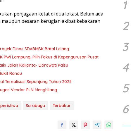
t.
1
kukan penjagaan ketat di dua lokasi. Belum ada
n maupun besaran kerugian akibat kebakaran
2
3
royek Dinas SDABMBK Batal Lelang
K PWI Lampung, Pilih Fokus di Kepengurusan Pusat
4
i Jalan Kalicinta- Dorowati Palsu
ukit Randu
al Terealisasi Sepanjang Tahun 2025
5
etugas Vendor PLN Menghilang
6
peristiwa
Surabaya
Terbakar