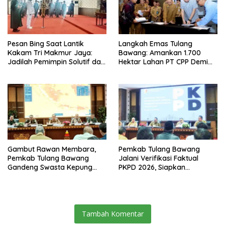
Pesan Bing Saat Lantik
Langkah Emas Tulang
Kakam Tri Makmur Jaya:
Bawang: Amankan 1.700
Jadilah Pemimpin Solutif dan
Hektar Lahan PT CPP Demi
Berintegritas!
Kembangkan Kawasan
Ekonomi Biru
Gambut Rawan Membara,
Pemkab Tulang Bawang
Pemkab Tulang Bawang
Jalani Verifikasi Faktual
Gandeng Swasta Kepung
PKPD 2026, Siapkan
Ancaman El Nino 2026
Kawasan Ekonomi Biru 1.500
Hektare
Tambah Komentar