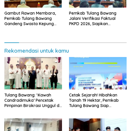
Gambut Rawan Membara,
Pemkab Tulang Bawang
Pemkab Tulang Bawang
Jalani Verifikasi Faktual
Gandeng Swasta Kepung
PKPD 2026, Siapkan
Ancaman El Nino 2026
Kawasan Ekonomi Biru 1.500
Hektare
Rekomendasi untuk kamu
Tulang Bawang: ‘Kawah
Cetak Sejarah! Hibahkan
Candradimuka’ Pencetak
Tanah 19 Hektar, Pemkab
Pimpinan Birokrasi Unggul di
Tulang Bawang Siap
Provinsi Lampung
Hadirkan Sekolah Nasional
Terintegrasi Pertama di
Lampung