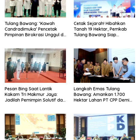
Tulang Bawang: ‘Kawah
Cetak Sejarah! Hibahkan
Candradimuka’ Pencetak
Tanah 19 Hektar, Pemkab
Pimpinan Birokrasi Unggul di
Tulang Bawang Siap
Provinsi Lampung
Hadirkan Sekolah Nasional
Terintegrasi Pertama di
Lampung
Pesan Bing Saat Lantik
Langkah Emas Tulang
Kakam Tri Makmur Jaya:
Bawang: Amankan 1.700
Jadilah Pemimpin Solutif dan
Hektar Lahan PT CPP Demi
Berintegritas!
Kembangkan Kawasan
Ekonomi Biru