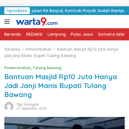
Langsung ke konten
angani Jalan RA Basyid, Kontrak Proyek Sudah Rampung
Uptodate
Beranda
REDAKSI
Lampung
Pulau Jawa
Sumatra Selata
Beranda
Pemerintahan
Bantuan Masjid Rp10 Juta Hanya
Jadi Janji Manis Bupati Tulang Bawang
Pemerintahan
,
Tulang Bawang
Bantuan Masjid Rp10 Juta Hanya
Jadi Janji Manis Bupati Tulang
Bawang
Tiga Serangkai
21 September 2025