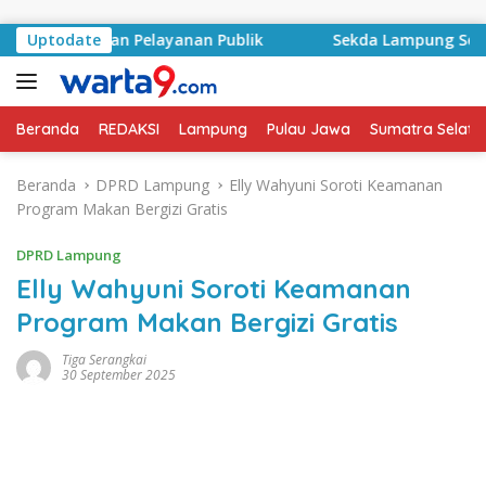
Langsung ke konten
 Tingkatkan Pelayanan Publik
Uptodate
Sekda Lampung Selatan 
Beranda
REDAKSI
Lampung
Pulau Jawa
Sumatra Selata
Beranda
DPRD Lampung
Elly Wahyuni Soroti Keamanan
Program Makan Bergizi Gratis
DPRD Lampung
Elly Wahyuni Soroti Keamanan
Program Makan Bergizi Gratis
Tiga Serangkai
30 September 2025