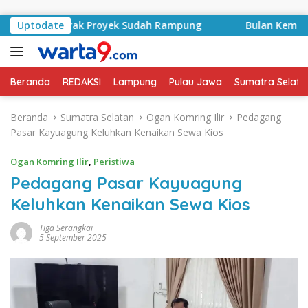
Langsung ke konten
d, Kontrak Proyek Sudah Rampung
Uptodate
Bulan Kemerdekaan,
Beranda
REDAKSI
Lampung
Pulau Jawa
Sumatra Selata
Beranda
Sumatra Selatan
Ogan Komring Ilir
Pedagang
Pasar Kayuagung Keluhkan Kenaikan Sewa Kios
Ogan Komring Ilir
,
Peristiwa
Pedagang Pasar Kayuagung
Keluhkan Kenaikan Sewa Kios
Tiga Serangkai
5 September 2025