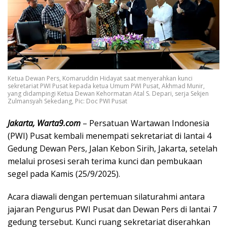
Ketua Dewan Pers, Komaruddin Hidayat saat menyerahkan kunci
sekretariat PWI Pusat kepada ketua Umum PWI Pusat, Akhmad Munir,
yang didampingi Ketua Dewan Kehormatan Atal S. Depari, serja Sekjen
Zulmansyah Sekedang, Pic: Doc PWI Pusat
Jakarta, Warta9.com
– Persatuan Wartawan Indonesia
(PWI) Pusat kembali menempati sekretariat di lantai 4
Gedung Dewan Pers, Jalan Kebon Sirih, Jakarta, setelah
melalui prosesi serah terima kunci dan pembukaan
segel pada Kamis (25/9/2025).
Acara diawali dengan pertemuan silaturahmi antara
jajaran Pengurus PWI Pusat dan Dewan Pers di lantai 7
gedung tersebut. Kunci ruang sekretariat diserahkan