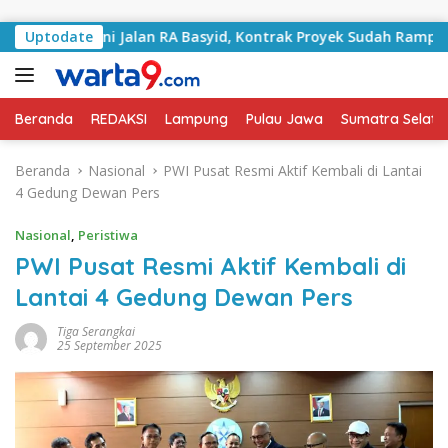
Langsung ke konten
 Tangani Jalan RA Basyid, Kontrak Proyek Sudah Rampung
Uptodate
Beranda
REDAKSI
Lampung
Pulau Jawa
Sumatra Selata
Beranda
Nasional
PWI Pusat Resmi Aktif Kembali di Lantai
4 Gedung Dewan Pers
Nasional
,
Peristiwa
PWI Pusat Resmi Aktif Kembali di
Lantai 4 Gedung Dewan Pers
Tiga Serangkai
25 September 2025