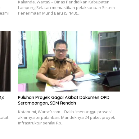
Kalianda, Warta9 – Dinas Pendidikan Kabupaten
h
Lampung Selatan memastikan pelaksanaan Sistem
resmi
Penerimaan Murid Baru (SPMB)…
1,6
Puluhan Proyek Gagal Akibat Dokumen OPD
Serampangan, SDM Rendah
h
Kotabumi, Warta9.com – Dalih “menunggu proses”
catat
akhirnya terpatahkan. Mandeknya 24 paket proyek
infrastruktur senilai Rp…