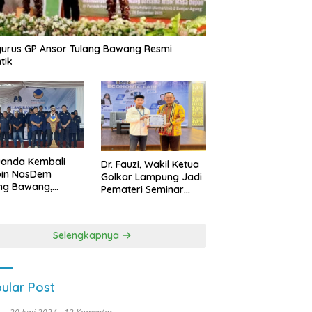
urus GP Ansor Tulang Bawang Resmi
tik
uanda Kembali
Dr. Fauzi, Wakil Ketua
pin NasDem
Golkar Lampung Jadi
ng Bawang,
Pemateri Seminar
etkan Kursi DPRD
Nasional FEB Unila,
anyak di Pemilu
Membangun Fondasi
9
Kuat Melalui 4 Pilar
Selengkapnya
Kebangsaan
ular Post