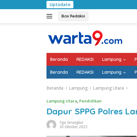
Langsung
Uptodate
Bulan Kemerdekaan, Bu
ke
konten
Box Redaksi
Beranda
REDAKSI
Lampung
P
Beranda
REDAKSI
Lampung
P
Beranda
Lampung
Lampung Utara
Lampung Utara
,
Pendidikan
Dapur SPPG Polres L
Tiga Serangkai
30 Oktober 2025