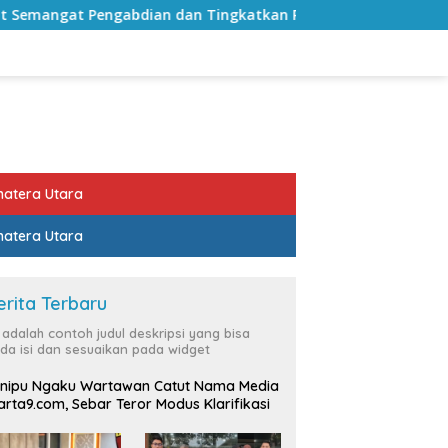
dan Tingkatkan Pelayanan Publik
Sekda Lampung Selat
atera Utara
atera Utara
erita Terbaru
i adalah contoh judul deskripsi yang bisa
da isi dan sesuaikan pada widget
nipu Ngaku Wartawan Catut Nama Media
rta9.com, Sebar Teror Modus Klarifikasi