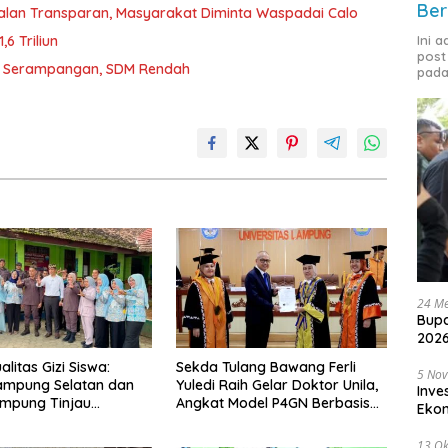
Ber
jalan Transparan, Masyarakat Diminta Waspadai Calo
Ini 
6 Triliun
post
D Serampangan, SDM Rendah
pada
24 Me
Bupa
2026
litas Gizi Siswa:
Sekda Tulang Bawang Ferli
5 No
ampung Selatan dan
Yuledi Raih Gelar Doktor Unila,
Inve
ampung Tinjau
Angkat Model P4GN Berbasis
Eko
g Program Makan
Kearifan Lokal
ratis di Natar
13 Ok