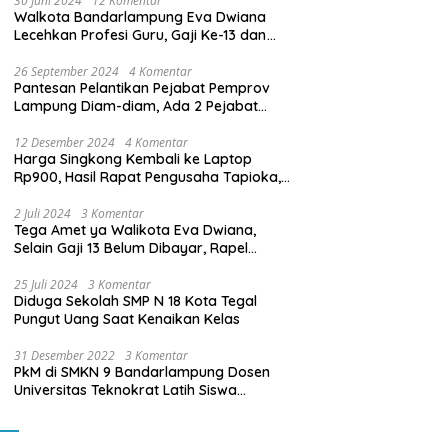
30 Juni 2024
12 Komentar
Walkota Bandarlampung Eva Dwiana
Lecehkan Profesi Guru, Gaji Ke-13 dan
THR Tidak Dibayarkan
26 September 2024
4 Komentar
Pantesan Pelantikan Pejabat Pemprov
Lampung Diam-diam, Ada 2 Pejabat
yang Dilantik Masih Golongan III/b
12 Desember 2024
4 Komentar
Harga Singkong Kembali ke Laptop
Rp900, Hasil Rapat Pengusaha Tapioka,
Petani Singkong dengan Pj. Gubernur
Lampung
2 Juli 2024
3 Komentar
Tega Amet ya Walikota Eva Dwiana,
Selain Gaji 13 Belum Dibayar, Rapel
Kenaikan Gaji 2 Bulan Juga Belum
Dibayar
25 Juli 2024
3 Komentar
Diduga Sekolah SMP N 18 Kota Tegal
Pungut Uang Saat Kenaikan Kelas
31 Desember 2022
3 Komentar
PkM di SMKN 9 Bandarlampung Dosen
Universitas Teknokrat Latih Siswa
Membuat Program Mobil RC Berbasis IoT