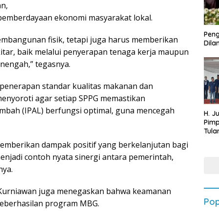
n,
emberdayaan ekonomi masyarakat lokal.
Peng
embangunan fisik, tetapi juga harus memberikan
Dilan
itar, baik melalui penyerapan tenaga kerja maupun
nengah,” tegasnya.
 penerapan standar kualitas makanan dan
 menyoroti agar setiap SPPG memastikan
imbah (IPAL) berfungsi optimal, guna mencegah
H. J
Pim
Tula
Targ
mberikan dampak positif yang berkelanjutan bagi
Terb
enjadi contoh nyata sinergi antara pemerintah,
202
nya.
 Kurniawan juga menegaskan bahwa keamanan
Pop
keberhasilan program MBG.