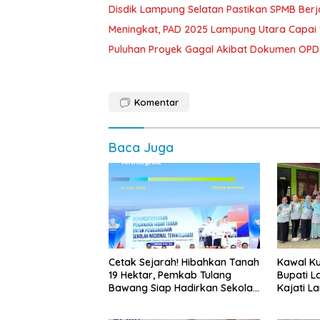
Disdik Lampung Selatan Pastikan SPMB Ber
Meningkat, PAD 2025 Lampung Utara Capai 1,
Puluhan Proyek Gagal Akibat Dokumen OP
Komentar
Baca Juga
Cetak Sejarah! Hibahkan Tanah
Kawal Kua
19 Hektar, Pemkab Tulang
Bupati L
Bawang Siap Hadirkan Sekolah
Kajati L
Nasional Terintegrasi Pertama
Langsun
di Lampung
Bergizi G