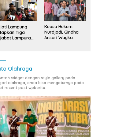
Kuasa Hukum
jati Lampung
Nurdjadi, Gindha
tapkan Tiga
Ansori Wayka
jabat Lampura
Laporkan
ersangka
Penyerobotan
Tanah ke Polda
Lampung
ita Olahraga
contoh widget dengan style gallery pada
gori olahraga, anda bisa mengaturnya pada
et recent post wpberita.