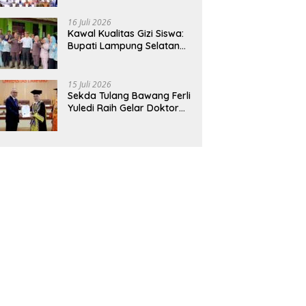
Hadirkan Sekolah Nasional
Terintegrasi Pertama di
16 Juli 2026
Lampung
Kawal Kualitas Gizi Siswa:
Bupati Lampung Selatan
dan Kajati Lampung Tinjau
Langsung Program Makan
Bergizi Gratis di Natar
15 Juli 2026
Sekda Tulang Bawang Ferli
Yuledi Raih Gelar Doktor
Unila, Angkat Model P4GN
Berbasis Kearifan Lokal