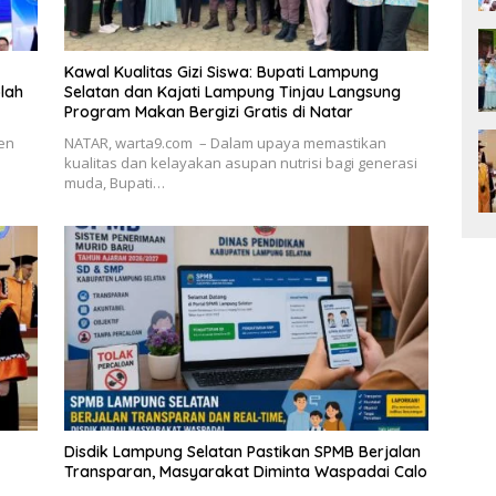
Kawal Kualitas Gizi Siswa: Bupati Lampung
lah
Selatan dan Kajati Lampung Tinjau Langsung
Program Makan Bergizi Gratis di Natar
en
NATAR, warta9.com – Dalam upaya memastikan
kualitas dan kelayakan asupan nutrisi bagi generasi
muda, Bupati…
Disdik Lampung Selatan Pastikan SPMB Berjalan
Transparan, Masyarakat Diminta Waspadai Calo