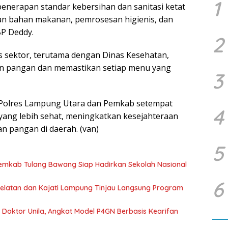
1
enerapan standar kebersihan dan sanitasi ketat
ian bahan makanan, pemrosesan higienis, dan
BP Deddy.
2
s sektor, terutama dengan Dinas Kesehatan,
n pangan dan memastikan setiap menu yang
3
 Polres Lampung Utara dan Pemkab setempat
4
yang lebih sehat, meningkatkan kesejahteraan
 pangan di daerah. (van)
5
Pemkab Tulang Bawang Siap Hadirkan Sekolah Nasional
6
 Selatan dan Kajati Lampung Tinjau Langsung Program
r Doktor Unila, Angkat Model P4GN Berbasis Kearifan