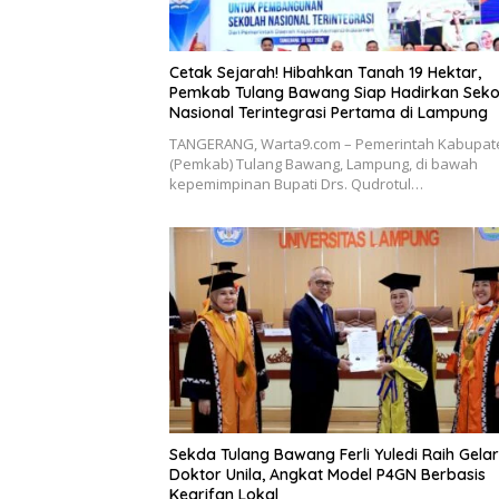
Cetak Sejarah! Hibahkan Tanah 19 Hektar,
Pemkab Tulang Bawang Siap Hadirkan Seko
Nasional Terintegrasi Pertama di Lampung
​TANGERANG, Warta9.com – Pemerintah Kabupat
(Pemkab) Tulang Bawang, Lampung, di bawah
kepemimpinan Bupati Drs. Qudrotul…
Sekda Tulang Bawang Ferli Yuledi Raih Gelar
Doktor Unila, Angkat Model P4GN Berbasis
Kearifan Lokal