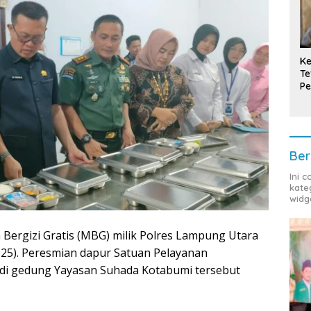
Ke
Te
Pe
T
Ber
Ini 
kate
widg
Bergizi Gratis (MBG) milik Polres Lampung Utara
025). Peresmian dapur Satuan Pelayanan
 di gedung Yayasan Suhada Kotabumi tersebut