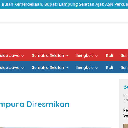
pati Lampung Selatan Ajak ASN Perkuat Semangat Pengabdian 
ulau Jawa
Sumatra Selatan
Bengkulu
Bali
Sum
ulau Jawa
Sumatra Selatan
Bengkulu
Bali
Sum
B
In
an
ampura Diresmikan
Pe
Wa