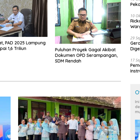
Peko
10 Ok
Rick
Warg
29 S
at, PAD 2025 Lampung
Ger
ai 1,6 Triliun
Dige
Puluhan Proyek Gagal Akibat
Harg
Dokumen OPD Serampangan,
17 S
SDM Rendah
Peme
Inst
Ban
O
In
de
mu