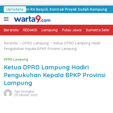
Langsung ke konten
ngani Jalan RA Basyid, Kontrak Proyek Sudah Rampung
Uptodate
Beranda
REDAKSI
Lampung
Pulau Jawa
Sumatra Selata
Beranda
DPRD Lampung
Ketua DPRD Lampung Hadiri
Pengukuhan Kepala BPKP Provinsi Lampung
DPRD Lampung
Ketua DPRD Lampung Hadiri
Pengukuhan Kepala BPKP Provinsi
Lampung
Tiga Serangkai
29 Oktober 2025