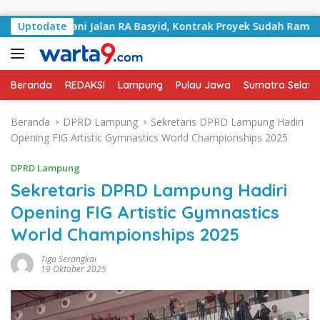
Langsung ke konten
ai Tangani Jalan RA Basyid, Kontrak Proyek Sudah Rampung
Uptodate
Beranda
REDAKSI
Lampung
Pulau Jawa
Sumatra Selata
Beranda
DPRD Lampung
Sekretaris DPRD Lampung Hadiri
Opening FIG Artistic Gymnastics World Championships 2025
DPRD Lampung
Sekretaris DPRD Lampung Hadiri
Opening FIG Artistic Gymnastics
World Championships 2025
Tiga Serangkai
19 Oktober 2025