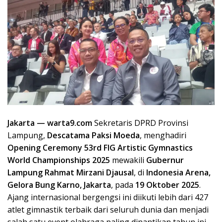
Jakarta — warta9.com
Sekretaris DPRD Provinsi
Lampung,
Descatama Paksi Moeda
, menghadiri
Opening Ceremony 53rd FIG Artistic Gymnastics
World Championships 2025
mewakili
Gubernur
Lampung Rahmat Mirzani Djausal
, di
Indonesia Arena,
Gelora Bung Karno, Jakarta
, pada
19 Oktober 2025
.
Ajang internasional bergengsi ini diikuti lebih dari 427
atlet gimnastik terbaik dari seluruh dunia dan menjadi
salah satu event olahraga paling dinantikan tahun ini,