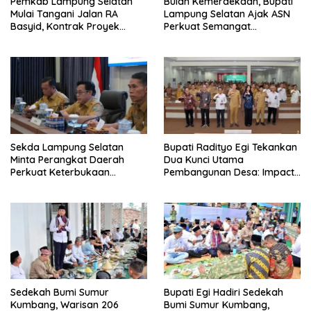
Pemkab Lampung Selatan
Bulan Kemerdekaan, Bupati
Mulai Tangani Jalan RA
Lampung Selatan Ajak ASN
Basyid, Kontrak Proyek
Perkuat Semangat
Sudah Rampung
Pengabdian dan Tingkatkan
Pelayanan Publik
Sekda Lampung Selatan
Bupati Radityo Egi Tekankan
Minta Perangkat Daerah
Dua Kunci Utama
Perkuat Keterbukaan
Pembangunan Desa: Impact
Informasi Publik
dan Sustainable
Sedekah Bumi Sumur
Bupati Egi Hadiri Sedekah
Kumbang, Warisan 206
Bumi Sumur Kumbang,