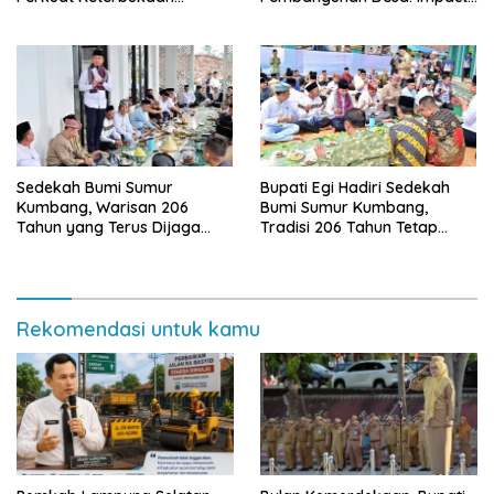
Informasi Publik
dan Sustainable
Sedekah Bumi Sumur
Bupati Egi Hadiri Sedekah
Kumbang, Warisan 206
Bumi Sumur Kumbang,
Tahun yang Terus Dijaga
Tradisi 206 Tahun Tetap
Pemkab Lampung Selatan
Semarak Meski Diguyur
dan Masyarakat
Hujan
Rekomendasi untuk kamu