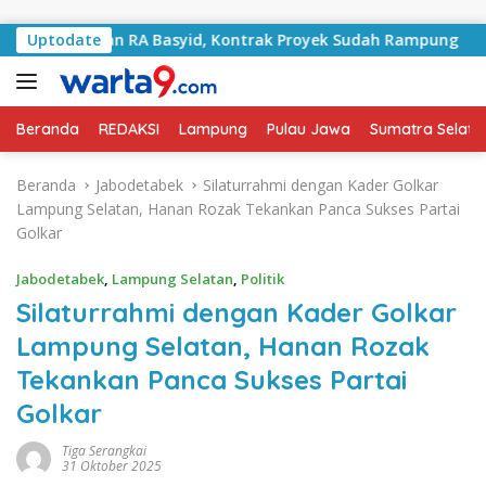
Langsung ke konten
Jalan RA Basyid, Kontrak Proyek Sudah Rampung
Uptodate
Bula
Beranda
REDAKSI
Lampung
Pulau Jawa
Sumatra Selata
Beranda
Jabodetabek
Silaturrahmi dengan Kader Golkar
Lampung Selatan, Hanan Rozak Tekankan Panca Sukses Partai
Golkar
Jabodetabek
,
Lampung Selatan
,
Politik
Silaturrahmi dengan Kader Golkar
Lampung Selatan, Hanan Rozak
Tekankan Panca Sukses Partai
Golkar
Tiga Serangkai
31 Oktober 2025