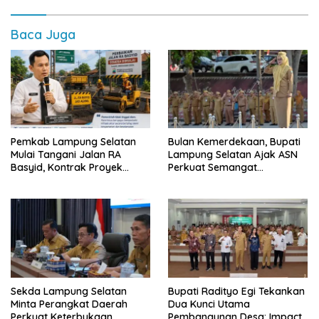
Baca Juga
Pemkab Lampung Selatan
Bulan Kemerdekaan, Bupati
Mulai Tangani Jalan RA
Lampung Selatan Ajak ASN
Basyid, Kontrak Proyek
Perkuat Semangat
Sudah Rampung
Pengabdian dan Tingkatkan
Pelayanan Publik
Sekda Lampung Selatan
Bupati Radityo Egi Tekankan
Minta Perangkat Daerah
Dua Kunci Utama
Perkuat Keterbukaan
Pembangunan Desa: Impact