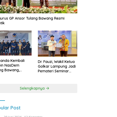
urus GP Ansor Tulang Bawang Resmi
tik
uanda Kembali
Dr. Fauzi, Wakil Ketua
pin NasDem
Golkar Lampung Jadi
ng Bawang,
Pemateri Seminar
etkan Kursi DPRD
Nasional FEB Unila,
anyak di Pemilu
Membangun Fondasi
9
Kuat Melalui 4 Pilar
Selengkapnya
Kebangsaan
ular Post