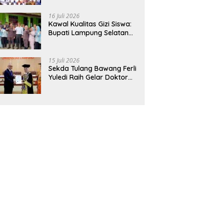
Hadirkan Sekolah Nasional
Terintegrasi Pertama di
16 Juli 2026
Lampung
Kawal Kualitas Gizi Siswa:
Bupati Lampung Selatan
dan Kajati Lampung Tinjau
Langsung Program Makan
Bergizi Gratis di Natar
15 Juli 2026
Sekda Tulang Bawang Ferli
Yuledi Raih Gelar Doktor
Unila, Angkat Model P4GN
Berbasis Kearifan Lokal