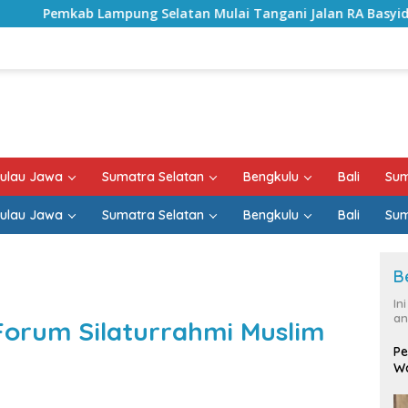
latan Mulai Tangani Jalan RA Basyid, Kontrak Proyek Sudah
ulau Jawa
Sumatra Selatan
Bengkulu
Bali
Sum
ulau Jawa
Sumatra Selatan
Bengkulu
Bali
Sum
B
In
an
 Forum Silaturrahmi Muslim
Pe
Wa