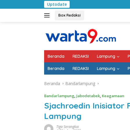
Langsung
Uptodate
Pemkab Lampung Se
ke
konten
Box Redaksi
Beranda
REDAKSI
Lampung
P
Beranda
REDAKSI
Lampung
P
Beranda
Bandarlampung
Bandarlampung
,
Jabodetabek
,
Keagamaan
Sjachroedin Inisiator
Lampung
Tiga Serangkai