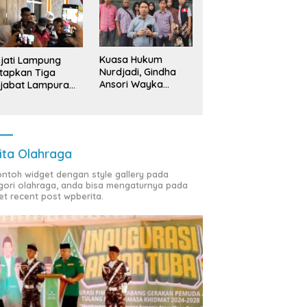
Kuasa Hukum
jati Lampung
Nurdjadi, Gindha
tapkan Tiga
Ansori Wayka
jabat Lampura
Laporkan
ersangka
Penyerobotan
Tanah ke Polda
Lampung
ita Olahraga
contoh widget dengan style gallery pada
gori olahraga, anda bisa mengaturnya pada
et recent post wpberita.