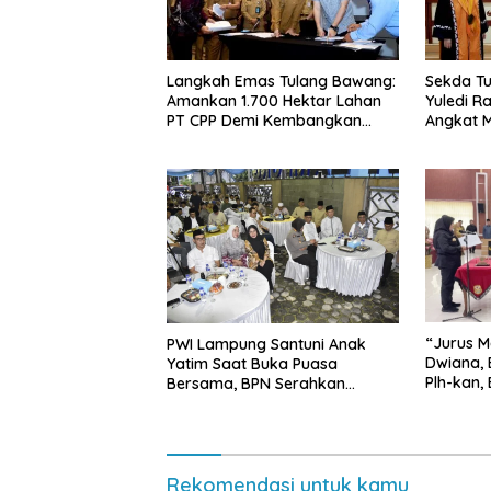
Langkah Emas Tulang Bawang:
Sekda Tu
Amankan 1.700 Hektar Lahan
Yuledi Ra
PT CPP Demi Kembangkan
Angkat M
Kawasan Ekonomi Biru
Kearifan
“Jurus M
PWI Lampung Santuni Anak
Dwiana, 
Yatim Saat Buka Puasa
Plh-kan,
Bersama, BPN Serahkan
dan SMP 
Sertifikat Tanah Kantor
Rekomendasi untuk kamu