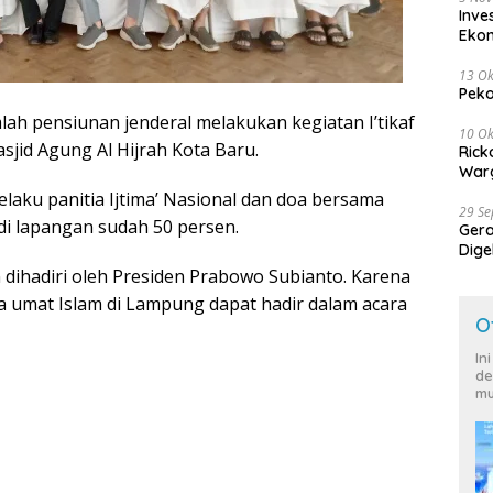
Inve
Eko
13 Ok
Peko
lah pensiunan jenderal melakukan kegiatan I’tikaf
10 Ok
sjid Agung Al Hijrah Kota Baru.
Rick
Warg
elaku panitia Ijtima’ Nasional dan doa bersama
29 S
di lapangan sudah 50 persen.
Ger
Dige
Harg
n dihadiri oleh Presiden Prabowo Subianto. Karena
a umat Islam di Lampung dapat hadir dalam acara
O
In
de
mu