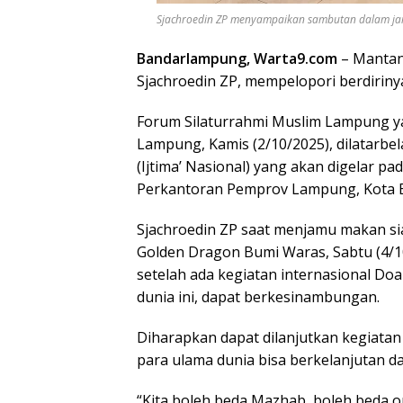
Sjachroedin ZP menyampaikan sambutan dalam jamud
Bandarlampung, Warta9.com
– Mantan
Sjachroedin ZP, mempelopori berdirin
Forum Silaturrahmi Muslim Lampung yan
Lampung, Kamis (2/10/2025), dilatarbe
(Ijtima’ Nasional) yang akan digelar 
Perkantoran Pemprov Lampung, Kota B
Sjachroedin ZP saat menjamu makan sia
Golden Dragon Bumi Waras, Sabtu (4/1
setelah ada kegiatan internasional Do
dunia ini, dapat berkesinambungan.
Diharapkan dapat dilanjutkan kegiatan 
para ulama dunia bisa berkelanjutan d
“Kita boleh beda Mazhab, boleh beda or