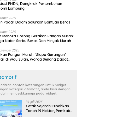
stasi PMDN, Dongkrak Pertumbuhan
nomi Lampung
tober 2025
n Pagar Dalam Salurkan Bantuan Beras
tober 2025
o Menoza Dorong Gerakan Pangan Murah:
a Natar Serbu Beras Dan Minyak Murah
eptember 2025
akan Pangan Murah “Siapa Gerangan”
lar di Way Sulan, Warga Senang Dapat
a Bersubsidi
tomotif
i adalah contoh keterangan untuk widget
ngan kategori otomotif, anda bisa dengan
dah memasukkannya pada widget.
31 Juli 2026
Cetak Sejarah! Hibahkan
Tanah 19 Hektar, Pemkab
Tulang Bawang Siap