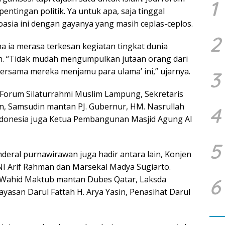
1
pentingan politik. Ya untuk apa, saja tinggal
oasia ini dengan gayanya yang masih ceplas-ceplos.
2
 ia merasa terkesan kegiatan tingkat dunia
gh. “Tidak mudah mengumpulkan jutaan orang dari
ersama mereka menjamu para ulama’ ini,” ujarnya.
3
Forum Silaturrahmi Muslim Lampung, Sekretaris
ain, Samsudin mantan PJ. Gubernur, HM. Nasrullah
4
Indonesia juga Ketua Pembangunan Masjid Agung Al
5
enderal purnawirawan juga hadir antara lain, Konjen
NI Arif Rahman dan Marsekal Madya Sugiarto.
l Wahid Maktub mantan Dubes Qatar, Laksda
6
ayasan Darul Fattah H. Arya Yasin, Penasihat Darul