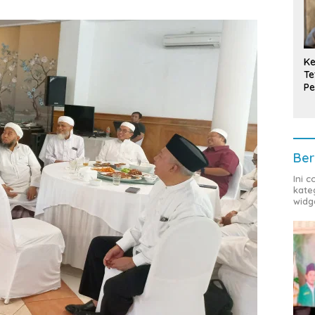
Ke
Te
Pe
T
Ber
Ini 
kate
widg