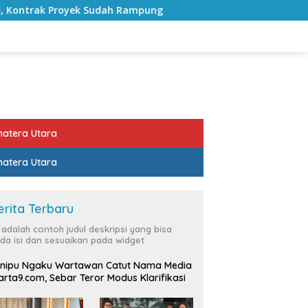
 Rampung
Bulan Kemerdekaan, Bupati Lampung Selatan 
atera Utara
atera Utara
erita Terbaru
i adalah contoh judul deskripsi yang bisa
da isi dan sesuaikan pada widget
nipu Ngaku Wartawan Catut Nama Media
rta9.com, Sebar Teror Modus Klarifikasi