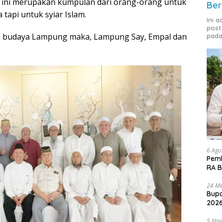
 ini merupakan kumpulan dari orang-orang untuk
Ber
tapi untuk syiar Islam.
Ini 
post
ilai budaya Lampung maka, Lampung Say, Empal dan
pada
6 Agu
Pemk
RA B
24 Me
Bupa
2026
5 No