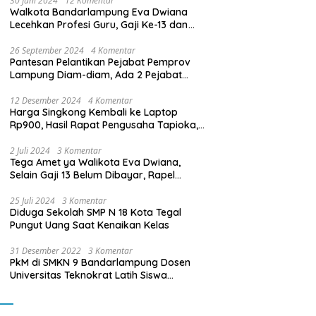
30 Juni 2024
12 Komentar
Walkota Bandarlampung Eva Dwiana
Lecehkan Profesi Guru, Gaji Ke-13 dan
THR Tidak Dibayarkan
26 September 2024
4 Komentar
Pantesan Pelantikan Pejabat Pemprov
Lampung Diam-diam, Ada 2 Pejabat
yang Dilantik Masih Golongan III/b
12 Desember 2024
4 Komentar
Harga Singkong Kembali ke Laptop
Rp900, Hasil Rapat Pengusaha Tapioka,
Petani Singkong dengan Pj. Gubernur
Lampung
2 Juli 2024
3 Komentar
Tega Amet ya Walikota Eva Dwiana,
Selain Gaji 13 Belum Dibayar, Rapel
Kenaikan Gaji 2 Bulan Juga Belum
Dibayar
25 Juli 2024
3 Komentar
Diduga Sekolah SMP N 18 Kota Tegal
Pungut Uang Saat Kenaikan Kelas
31 Desember 2022
3 Komentar
PkM di SMKN 9 Bandarlampung Dosen
Universitas Teknokrat Latih Siswa
Membuat Program Mobil RC Berbasis IoT