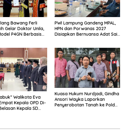
lang Bawang Ferli
PWI Lampung Gandeng MPAL,
ih Gelar Doktor Unila,
HPN dan Porwanas 2027
odel P4GN Berbasis
Disiapkan Bernuansa Adat Sai
 Lokal
Bumi Ruwa Jurai
Kuasa Hukum Nurdjadi, Gindha
abuk” Walikota Eva
Ansori Wayka Laporkan
Empat Kepala OPD Di-
Penyerobotan Tanah ke Polda
 Belasan Kepala SD
Lampung
Rangkap Jabatan Plt