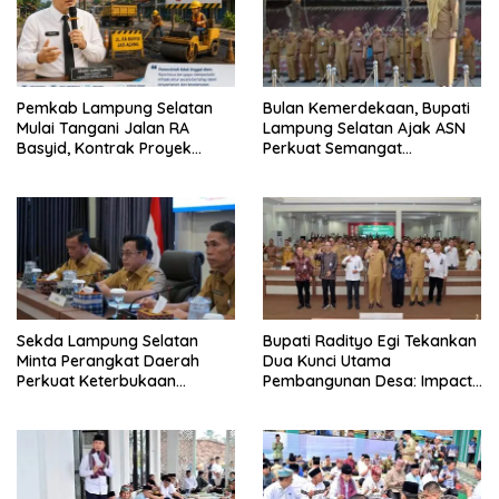
Pemkab Lampung Selatan
Bulan Kemerdekaan, Bupati
Mulai Tangani Jalan RA
Lampung Selatan Ajak ASN
Basyid, Kontrak Proyek
Perkuat Semangat
Sudah Rampung
Pengabdian dan Tingkatkan
Pelayanan Publik
Sekda Lampung Selatan
Bupati Radityo Egi Tekankan
Minta Perangkat Daerah
Dua Kunci Utama
Perkuat Keterbukaan
Pembangunan Desa: Impact
Informasi Publik
dan Sustainable