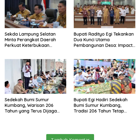
Sekda Lampung Selatan
Bupati Radityo Egi Tekankan
Minta Perangkat Daerah
Dua Kunci Utama
Perkuat Keterbukaan
Pembangunan Desa: Impact
Informasi Publik
dan Sustainable
Sedekah Bumi Sumur
Bupati Egi Hadiri Sedekah
Kumbang, Warisan 206
Bumi Sumur Kumbang,
Tahun yang Terus Dijaga
Tradisi 206 Tahun Tetap
Pemkab Lampung Selatan
Semarak Meski Diguyur
dan Masyarakat
Hujan
Tambah Komentar