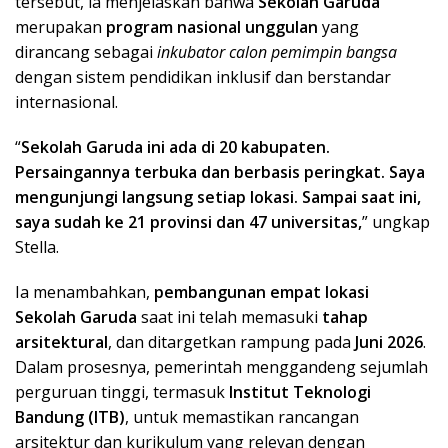
tersebut, ia menjelaskan bahwa
Sekolah Garuda
merupakan
program nasional unggulan
yang
dirancang sebagai
inkubator calon pemimpin bangsa
dengan sistem pendidikan inklusif dan berstandar
internasional.
“
Sekolah Garuda ini ada di 20 kabupaten.
Persaingannya terbuka dan berbasis peringkat. Saya
mengunjungi langsung setiap lokasi. Sampai saat ini,
saya sudah ke 21 provinsi dan 47 universitas,
” ungkap
Stella.
Ia menambahkan,
pembangunan empat lokasi
Sekolah Garuda
saat ini telah memasuki
tahap
arsitektural
, dan ditargetkan rampung pada
Juni 2026
.
Dalam prosesnya, pemerintah menggandeng sejumlah
perguruan tinggi, termasuk
Institut Teknologi
Bandung (ITB)
, untuk memastikan rancangan
arsitektur dan kurikulum yang relevan dengan