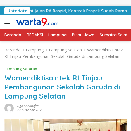
Langsung ke konten
angani Jalan RA Basyid, Kontrak Proyek Sudah Rampung
Uptodate
Beranda
REDAKSI
Lampung
Pulau Jawa
Sumatra Selata
Beranda
Lampung
Lampung Selatan
Wamendiktisaintek
RI Tinjau Pembangunan Sekolah Garuda di Lampung Selatan
Lampung Selatan
Wamendiktisaintek RI Tinjau
Pembangunan Sekolah Garuda di
Lampung Selatan
Tiga Serangkai
22 Oktober 2025