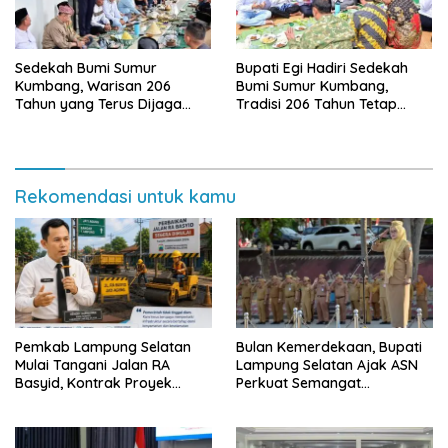
Sedekah Bumi Sumur
Bupati Egi Hadiri Sedekah
Kumbang, Warisan 206
Bumi Sumur Kumbang,
Tahun yang Terus Dijaga
Tradisi 206 Tahun Tetap
Pemkab Lampung Selatan
Semarak Meski Diguyur
dan Masyarakat
Hujan
Rekomendasi untuk kamu
Pemkab Lampung Selatan
Bulan Kemerdekaan, Bupati
Mulai Tangani Jalan RA
Lampung Selatan Ajak ASN
Basyid, Kontrak Proyek
Perkuat Semangat
Sudah Rampung
Pengabdian dan Tingkatkan
Pelayanan Publik