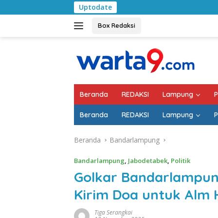
Langsung
Uptodate
Pemkab Lampung S
ke
konten
Box Redaksi
Beranda
REDAKSI
Lampung
P
Beranda
REDAKSI
Lampung
P
Beranda
Bandarlampung
Bandarlampung
,
Jabodetabek
,
Politik
Golkar Bandarlampun
Kirim Doa untuk Alm
Tiga Serangkai