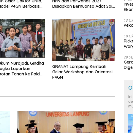
ih Gelar Doktor Unila,
HPN dan Porwanas 2027
Inve
odel P4GN Berbasis
Disiapkan Bernuansa Adat Sai
Eko
 Lokal
Bumi Ruwa Jurai
13 Ok
Peko
10 Ok
Rick
Warg
29 S
Ger
kum Nurdjadi, Gindha
GRANAT Lampung Kembali
Dige
Wayka Laporkan
Gelar Workshop dan Orientasi
Harg
otan Tanah ke Polda
P4GN
g
O
In
de
mu