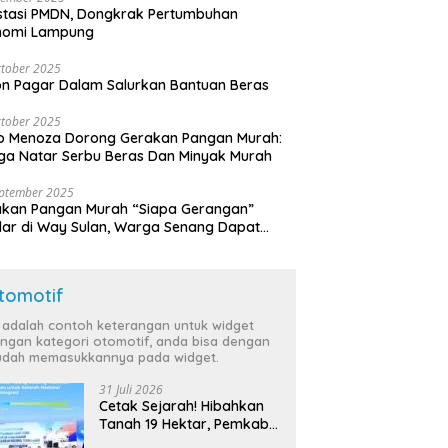
stasi PMDN, Dongkrak Pertumbuhan
nomi Lampung
tober 2025
n Pagar Dalam Salurkan Bantuan Beras
tober 2025
o Menoza Dorong Gerakan Pangan Murah:
a Natar Serbu Beras Dan Minyak Murah
eptember 2025
akan Pangan Murah “Siapa Gerangan”
lar di Way Sulan, Warga Senang Dapat
a Bersubsidi
tomotif
i adalah contoh keterangan untuk widget
ngan kategori otomotif, anda bisa dengan
dah memasukkannya pada widget.
31 Juli 2026
Cetak Sejarah! Hibahkan
Tanah 19 Hektar, Pemkab
Tulang Bawang Siap