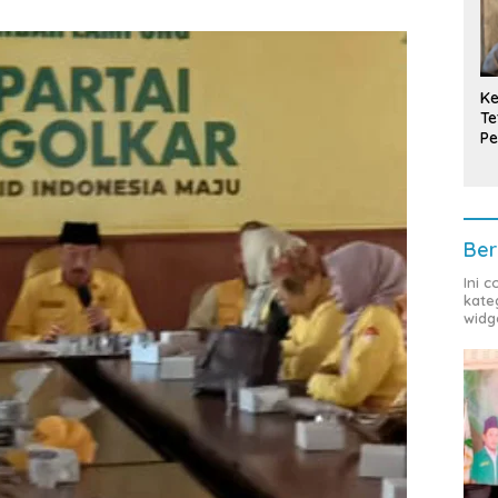
Ke
Te
Pe
T
Ber
Ini 
kate
widg