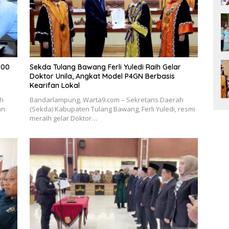
700
Sekda Tulang Bawang Ferli Yuledi Raih Gelar
Doktor Unila, Angkat Model P4GN Berbasis
Kearifan Lokal
ah
Bandarlampung, Warta9.com – Sekretaris Daerah
an
(Sekda) Kabupaten Tulang Bawang, Ferli Yuledi, resmi
meraih gelar Doktor…