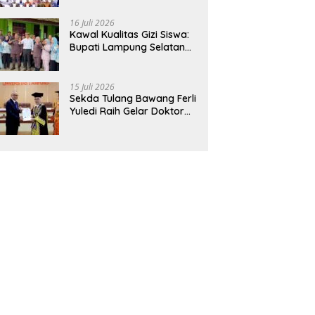
Hadirkan Sekolah Nasional
Terintegrasi Pertama di
16 Juli 2026
Lampung
Kawal Kualitas Gizi Siswa:
Bupati Lampung Selatan
dan Kajati Lampung Tinjau
Langsung Program Makan
Bergizi Gratis di Natar
15 Juli 2026
Sekda Tulang Bawang Ferli
Yuledi Raih Gelar Doktor
Unila, Angkat Model P4GN
Berbasis Kearifan Lokal