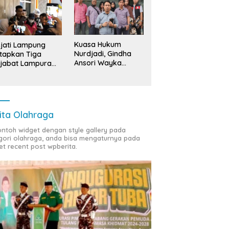
Kuasa Hukum
jati Lampung
Nurdjadi, Gindha
tapkan Tiga
Ansori Wayka
jabat Lampura
Laporkan
ersangka
Penyerobotan
Tanah ke Polda
Lampung
ita Olahraga
contoh widget dengan style gallery pada
gori olahraga, anda bisa mengaturnya pada
et recent post wpberita.