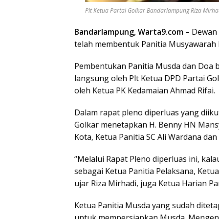
Plt Ketua Partai Golkar Bandarlampung Riza Mirhad
Bandarlampung, Warta9.com
– Dewan 
telah membentuk Panitia Musyawarah 
Pembentukan Panitia Musda dan Doa
langsung oleh Plt Ketua DPD Partai Go
oleh Ketua PK Kedamaian Ahmad Rifai.
Dalam rapat pleno diperluas yang diiku
Golkar menetapkan H. Benny HN Mansy
Kota, Ketua Panitia SC Ali Wardana dan
“Melalui Rapat Pleno diperluas ini, ka
sebagai Ketua Panitia Pelaksana, Ketu
ujar Riza Mirhadi, juga Ketua Harian Pa
Ketua Panitia Musda yang sudah diteta
untuk mempersiapkan Musda. Mengena