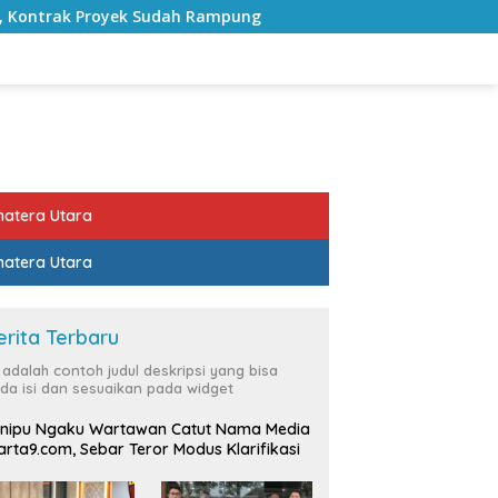
 Rampung
Bulan Kemerdekaan, Bupati Lampung Selatan
atera Utara
atera Utara
erita Terbaru
i adalah contoh judul deskripsi yang bisa
da isi dan sesuaikan pada widget
nipu Ngaku Wartawan Catut Nama Media
rta9.com, Sebar Teror Modus Klarifikasi