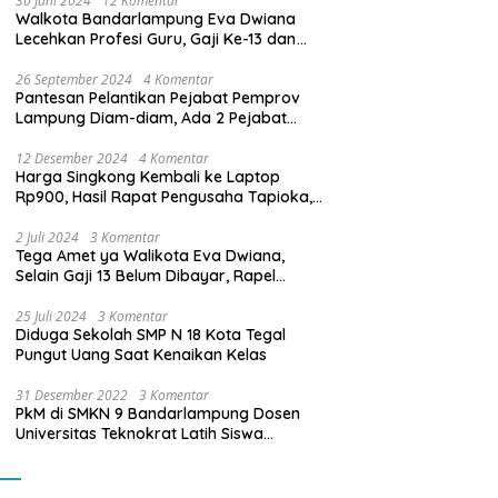
30 Juni 2024
12 Komentar
Walkota Bandarlampung Eva Dwiana
Lecehkan Profesi Guru, Gaji Ke-13 dan
THR Tidak Dibayarkan
26 September 2024
4 Komentar
Pantesan Pelantikan Pejabat Pemprov
Lampung Diam-diam, Ada 2 Pejabat
yang Dilantik Masih Golongan III/b
12 Desember 2024
4 Komentar
Harga Singkong Kembali ke Laptop
Rp900, Hasil Rapat Pengusaha Tapioka,
Petani Singkong dengan Pj. Gubernur
Lampung
2 Juli 2024
3 Komentar
Tega Amet ya Walikota Eva Dwiana,
Selain Gaji 13 Belum Dibayar, Rapel
Kenaikan Gaji 2 Bulan Juga Belum
Dibayar
25 Juli 2024
3 Komentar
Diduga Sekolah SMP N 18 Kota Tegal
Pungut Uang Saat Kenaikan Kelas
31 Desember 2022
3 Komentar
PkM di SMKN 9 Bandarlampung Dosen
Universitas Teknokrat Latih Siswa
Membuat Program Mobil RC Berbasis IoT