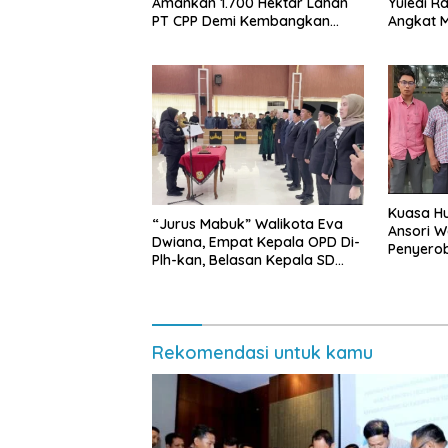
Amankan 1.700 Hektar Lahan
Yuledi Ra
PT CPP Demi Kembangkan
Angkat M
Kawasan Ekonomi Biru
Kearifan
Kuasa Hu
“Jurus Mabuk” Walikota Eva
Ansori 
Dwiana, Empat Kepala OPD Di-
Penyerob
Plh-kan, Belasan Kepala SD
Lampun
dan SMP Rangkap Jabatan Plt
Rekomendasi untuk kamu