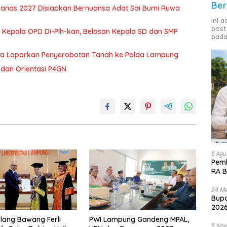
Ber
nas 2027 Disiapkan Bernuansa Adat Sai Bumi Ruwa
Ini 
post
 Kepala OPD Di-Plh-kan, Belasan Kepala SD dan SMP
pada
ka Laporkan Penyerobotan Tanah ke Polda Lampung
dan Orientasi P4GN
6 Agu
Pemk
RA B
24 Me
Bupa
2026
lang Bawang Ferli
PWI Lampung Gandeng MPAL,
5 No