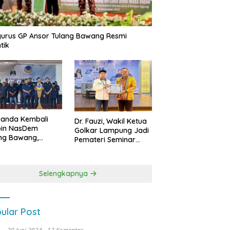
urus GP Ansor Tulang Bawang Resmi
tik
uanda Kembali
Dr. Fauzi, Wakil Ketua
pin NasDem
Golkar Lampung Jadi
ng Bawang,
Pemateri Seminar
etkan Kursi DPRD
Nasional FEB Unila,
anyak di Pemilu
Membangun Fondasi
9
Kuat Melalui 4 Pilar
Selengkapnya
Kebangsaan
ular Post