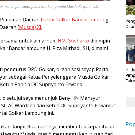
i memimpin rapat pembentukan panitia Musda XI. (foto : ist)
Pimpinan Daerah
Partai Golkar Bandarlampun
g
Peng
Daerah (
Musda) XI.
Dilan
 bersama untuk almarhum
HM. Soeharto
dipimpin
lkar Bandarlampung H. Riza Mirhadi, SH, dimami
ti pengurus DPD Golkar, organisasi sayap Partai
H. J
Pim
ur sebagai Ketua Penyelenggara Musda Golkar
Tula
 Ketua Panitia OC Supriyanto Erwandi.
Targ
Terb
202
lau disetujui saya menunjuk Beny HN Mansyur
a SC Ali Wardana dan Ketua OC Supriyanto Erwandi,”
rtai Golkar Lampung ini.
Pop
pkan, lanjut Riza nantinya membentuk kepanitiaan
i waktu Musda, masih menunggu keputusan dari