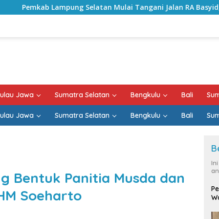
elatan Mulai Tangani Jalan RA Basyid, Kontrak Proyek Sudah
ulau Jawa
Sumatra Selatan
Bengkulu
Bali
Sum
ulau Jawa
Sumatra Selatan
Bengkulu
Bali
Sum
B
In
an
g Bentuk Panitia Musda dan
Pe
 HM Soeharto
Wa