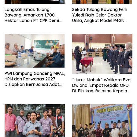
Langkah Emas Tulang
Sekda Tulang Bawang Ferli
Bawang: Amankan 1.700
Yuledi Raih Gelar Doktor
Hektar Lahan PT CPP Demi
Unila, Angkat Model P4GN
Kembangkan Kawasan
Berbasis Kearifan Lokal
Ekonomi Biru
PWI Lampung Gandeng MPAL,
HPN dan Porwanas 2027
“Jurus Mabuk” Walikota Eva
Disiapkan Bernuansa Adat
Dwiana, Empat Kepala OPD
Sai Bumi Ruwa Jurai
Di-Plh-kan, Belasan Kepala
SD dan SMP Rangkap
Jabatan Plt