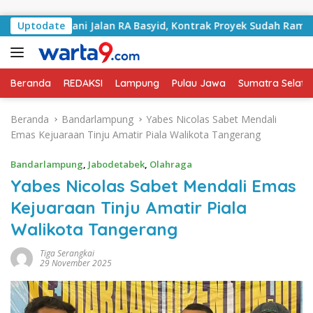
Langsung ke konten
i Tangani Jalan RA Basyid, Kontrak Proyek Sudah Rampung
Uptodate
Beranda
REDAKSI
Lampung
Pulau Jawa
Sumatra Selata
Beranda
Bandarlampung
Yabes Nicolas Sabet Mendali
Emas Kejuaraan Tinju Amatir Piala Walikota Tangerang
Bandarlampung
,
Jabodetabek
,
Olahraga
Yabes Nicolas Sabet Mendali Emas
Kejuaraan Tinju Amatir Piala
Walikota Tangerang
Tiga Serangkai
29 November 2025