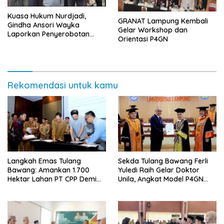
Kuasa Hukum Nurdjadi,
GRANAT Lampung Kembali
Gindha Ansori Wayka
Gelar Workshop dan
Laporkan Penyerobotan
Orientasi P4GN
Tanah ke Polda Lampung
Rekomendasi untuk kamu
Langkah Emas Tulang
Sekda Tulang Bawang Ferli
Bawang: Amankan 1.700
Yuledi Raih Gelar Doktor
Hektar Lahan PT CPP Demi
Unila, Angkat Model P4GN
Kembangkan Kawasan
Berbasis Kearifan Lokal
Ekonomi Biru