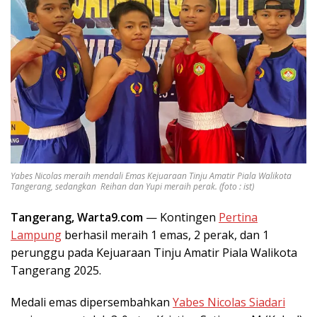
Yabes Nicolas meraih mendali Emas Kejuaraan Tinju Amatir Piala Walikota
Tangerang, sedangkan Reihan dan Yupi meraih perak. (foto : ist)
Tangerang, Warta9.com
— Kontingen
Pertina
Lampung
berhasil meraih 1 emas, 2 perak, dan 1
perunggu pada Kejuaraan Tinju Amatir Piala Walikota
Tangerang 2025.
Medali emas dipersembahkan
Yabes Nicolas Siadari