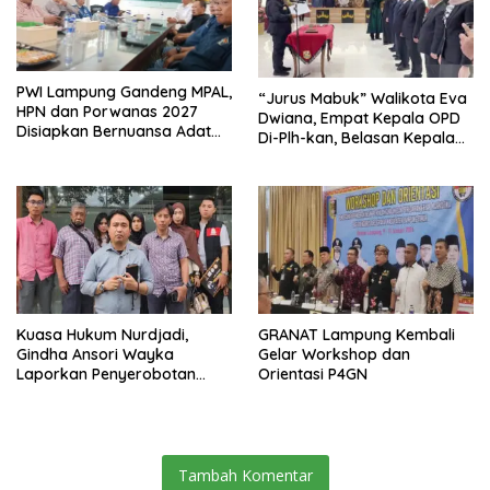
PWI Lampung Gandeng MPAL,
“Jurus Mabuk” Walikota Eva
HPN dan Porwanas 2027
Dwiana, Empat Kepala OPD
Disiapkan Bernuansa Adat
Di-Plh-kan, Belasan Kepala
Sai Bumi Ruwa Jurai
SD dan SMP Rangkap
Jabatan Plt
Kuasa Hukum Nurdjadi,
GRANAT Lampung Kembali
Gindha Ansori Wayka
Gelar Workshop dan
Laporkan Penyerobotan
Orientasi P4GN
Tanah ke Polda Lampung
Tambah Komentar