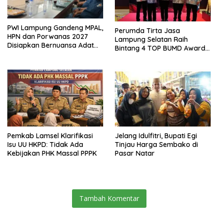
PWI Lampung Gandeng MPAL,
Perumda Tirta Jasa
HPN dan Porwanas 2027
Lampung Selatan Raih
Disiapkan Bernuansa Adat
Bintang 4 TOP BUMD Awards
Sai Bumi Ruwa Jurai
2026, Tiga Penghargaan
Sekaligus Diborong
Pemkab Lamsel Klarifikasi
Jelang Idulfitri, Bupati Egi
Isu UU HKPD: Tidak Ada
Tinjau Harga Sembako di
Kebijakan PHK Massal PPPK
Pasar Natar
Tambah Komentar