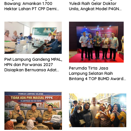
Bawang: Amankan 1.700
Yuledi Raih Gelar Doktor
Hektar Lahan PT CPP Demi
Unila, Angkat Model P4GN
Kembangkan Kawasan
Berbasis Kearifan Lokal
Ekonomi Biru
PWI Lampung Gandeng MPAL,
HPN dan Porwanas 2027
Perumda Tirta Jasa
Disiapkan Bernuansa Adat
Lampung Selatan Raih
Sai Bumi Ruwa Jurai
Bintang 4 TOP BUMD Awards
2026, Tiga Penghargaan
Sekaligus Diborong