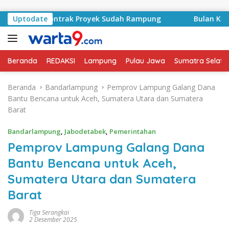
Langsung ke konten
d, Kontrak Proyek Sudah Rampung
Uptodate
Bulan Kemerdekaan,
Beranda
REDAKSI
Lampung
Pulau Jawa
Sumatra Selata
Beranda
Bandarlampung
Pemprov Lampung Galang Dana
Bantu Bencana untuk Aceh, Sumatera Utara dan Sumatera
Barat
Bandarlampung
,
Jabodetabek
,
Pemerintahan
Pemprov Lampung Galang Dana
Bantu Bencana untuk Aceh,
Sumatera Utara dan Sumatera
Barat
Tiga Serangkai
2 Desember 2025