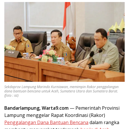
Sekdaprov Lampung Marindo Kurniawan, memimpin Rakor penggalangan
dana bantuan bencana untuk Aceh, Sumatera Utara dan Sumatera Barat.
(foto : ist)
Bandarlampung, Warta9.com
— Pemerintah Provinsi
Lampung menggelar Rapat Koordinasi (Rakor)
Penggalangan Dana Bantuan Bencana
dalam rangka