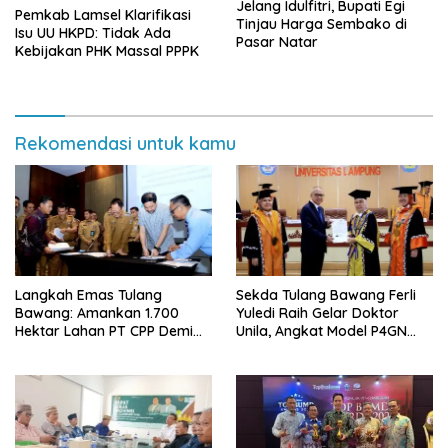
Jelang Idulfitri, Bupati Egi
Pemkab Lamsel Klarifikasi
Tinjau Harga Sembako di
Isu UU HKPD: Tidak Ada
Pasar Natar
Kebijakan PHK Massal PPPK
Rekomendasi untuk kamu
Langkah Emas Tulang
Sekda Tulang Bawang Ferli
Bawang: Amankan 1.700
Yuledi Raih Gelar Doktor
Hektar Lahan PT CPP Demi
Unila, Angkat Model P4GN
Kembangkan Kawasan
Berbasis Kearifan Lokal
Ekonomi Biru