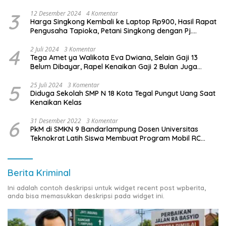
3
12 Desember 2024
4 Komentar
Harga Singkong Kembali ke Laptop Rp900, Hasil Rapat
Pengusaha Tapioka, Petani Singkong dengan Pj.
Gubernur Lampung
4
2 Juli 2024
3 Komentar
Tega Amet ya Walikota Eva Dwiana, Selain Gaji 13
Belum Dibayar, Rapel Kenaikan Gaji 2 Bulan Juga
Belum Dibayar
5
25 Juli 2024
3 Komentar
Diduga Sekolah SMP N 18 Kota Tegal Pungut Uang Saat
Kenaikan Kelas
6
31 Desember 2022
3 Komentar
PkM di SMKN 9 Bandarlampung Dosen Universitas
Teknokrat Latih Siswa Membuat Program Mobil RC
Berbasis IoT
Berita Kriminal
Ini adalah contoh deskripsi untuk widget recent post wpberita,
anda bisa memasukkan deskripsi pada widget ini.