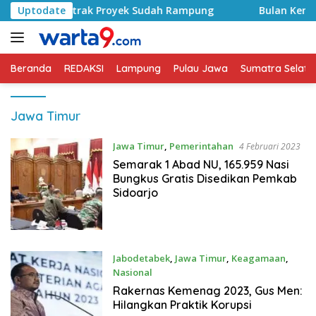
Langsung
d, Kontrak Proyek Sudah Rampung
Uptodate
Bulan Kemerdekaan,
ke
konten
Beranda
REDAKSI
Lampung
Pulau Jawa
Sumatra Selata
Jawa Timur
Jawa Timur
,
Pemerintahan
4 Februari 2023
Semarak 1 Abad NU, 165.959 Nasi
Bungkus Gratis Disedikan Pemkab
Sidoarjo
Jabodetabek
,
Jawa Timur
,
Keagamaan
,
Nasional
4 Februari 2023
Rakernas Kemenag 2023, Gus Men:
Hilangkan Praktik Korupsi