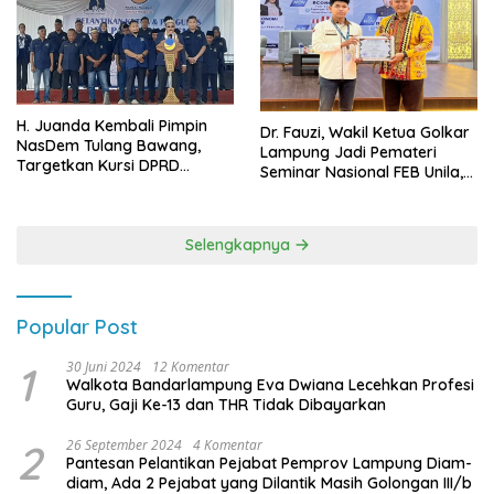
H. Juanda Kembali Pimpin
Dr. Fauzi, Wakil Ketua Golkar
NasDem Tulang Bawang,
Lampung Jadi Pemateri
Targetkan Kursi DPRD
Seminar Nasional FEB Unila,
Terbanyak di Pemilu 2029
Membangun Fondasi Kuat
Melalui 4 Pilar Kebangsaan
Selengkapnya
Popular Post
1
30 Juni 2024
12 Komentar
Walkota Bandarlampung Eva Dwiana Lecehkan Profesi
Guru, Gaji Ke-13 dan THR Tidak Dibayarkan
2
26 September 2024
4 Komentar
Pantesan Pelantikan Pejabat Pemprov Lampung Diam-
diam, Ada 2 Pejabat yang Dilantik Masih Golongan III/b