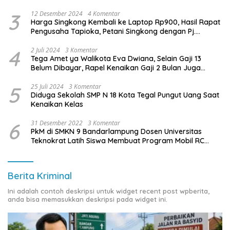
3
12 Desember 2024
4 Komentar
Harga Singkong Kembali ke Laptop Rp900, Hasil Rapat
Pengusaha Tapioka, Petani Singkong dengan Pj.
Gubernur Lampung
4
2 Juli 2024
3 Komentar
Tega Amet ya Walikota Eva Dwiana, Selain Gaji 13
Belum Dibayar, Rapel Kenaikan Gaji 2 Bulan Juga
Belum Dibayar
5
25 Juli 2024
3 Komentar
Diduga Sekolah SMP N 18 Kota Tegal Pungut Uang Saat
Kenaikan Kelas
6
31 Desember 2022
3 Komentar
PkM di SMKN 9 Bandarlampung Dosen Universitas
Teknokrat Latih Siswa Membuat Program Mobil RC
Berbasis IoT
Berita Kriminal
Ini adalah contoh deskripsi untuk widget recent post wpberita,
anda bisa memasukkan deskripsi pada widget ini.