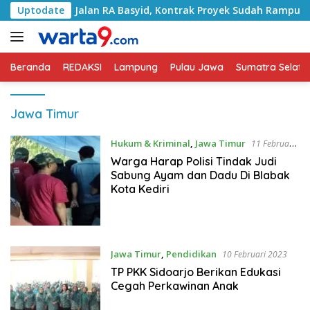
Langsung
gani Jalan RA Basyid, Kontrak Proyek Sudah Rampung
Uptodate
ke
konten
Beranda
REDAKSI
Lampung
Pulau Jawa
Sumatra Selata
Jawa Timur
Hukum & Kriminal
,
Jawa Timur
11 Februari
2023
Warga Harap Polisi Tindak Judi
Sabung Ayam dan Dadu Di Blabak
Kota Kediri
Jawa Timur
,
Pendidikan
10 Februari 2023
TP PKK Sidoarjo Berikan Edukasi
Cegah Perkawinan Anak