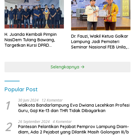
H. Juanda Kembali Pimpin
Dr. Fauzi, Wakil Ketua Golkar
NasDem Tulang Bawang,
Lampung Jadi Pemateri
Targetkan Kursi DPRD
Seminar Nasional FEB Unila,
Terbanyak di Pemilu 2029
Membangun Fondasi Kuat
Melalui 4 Pilar Kebangsaan
Selengkapnya
Popular Post
1
30 Juni 2024
12 Komentar
Walkota Bandarlampung Eva Dwiana Lecehkan Profesi
Guru, Gaji Ke-13 dan THR Tidak Dibayarkan
2
26 September 2024
4 Komentar
Pantesan Pelantikan Pejabat Pemprov Lampung Diam-
diam, Ada 2 Pejabat yang Dilantik Masih Golongan III/b