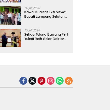
Hadirkan Sekolah Nasional
Terintegrasi Pertama di
16 Juli 2026
Lampung
Kawal Kualitas Gizi Siswa:
Bupati Lampung Selatan
dan Kajati Lampung Tinjau
Langsung Program Makan
Bergizi Gratis di Natar
15 Juli 2026
Sekda Tulang Bawang Ferli
Yuledi Raih Gelar Doktor
Unila, Angkat Model P4GN
Berbasis Kearifan Lokal