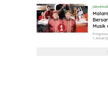
Jabodeta
Malam 
Bersa
Musik 
Pringsewu
1, Arinal 