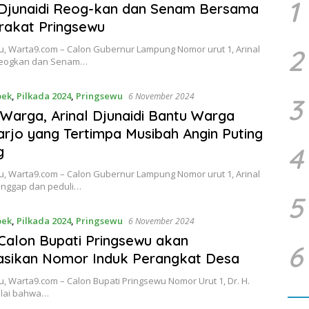
1
 Djunaidi Reog-kan dan Senam Bersama
rakat Pringsewu
, Warta9.com – Calon Gubernur Lampung Nomor urut 1, Arinal
2
Reogkan dan Senam…
bek
,
Pilkada 2024
,
Pringsewu
6 November 2024
3
 Warga, Arinal Djunaidi Bantu Warga
rjo yang Tertimpa Musibah Angin Puting
4
g
, Warta9.com – Calon Gubernur Lampung Nomor urut 1, Arinal
tanggap dan peduli…
5
bek
,
Pilkada 2024
,
Pringsewu
6 November 2024
 Calon Bupati Pringsewu akan
6
asikan Nomor Induk Perangkat Desa
 Warta9.com – Calon Bupati Pringsewu Nomor Urut 1, Dr. H.
ilai bahwa…