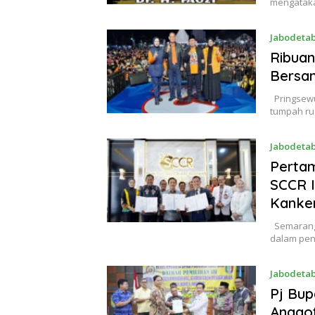
mengataka
Jabodeta
Ribua
Bersam
Pringsewu
tumpah ru
Jabodeta
Pertam
SCCR I
Kanke
Semarang,
dalam pen
Jabodeta
Pj Bup
Anggo