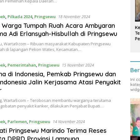
n Pemilihan Kepala Daerah…
bek
,
Pilkada 2024
,
Pringsewu
18 November 2024
n Warga Tumpah Ruah Acara Ambyaran
Ke
a Adi Erlansyah-Hisbullah di Pringsewu
Te
Pe
, Warta9.com – Ribuan masyarakat Kabupaten Pringsewu
T
ah di lapangan Pekon Wates, Kecamatan…
bek
,
Pemerintahan
,
Pringsewu
15 November 2024
Ber
a di Indonesia, Pemkab Pringsewu dan
Ini 
ndonesia Jalin Kerjasama Atasi Penyakit
kate
r
widg
 Warta9.com – Terobosan membantu warganya terutama
gobatan penyakit kanker, dilakukan Penjabat Bupati…
bek
,
Parlemen
,
Pringsewu
14 November 2024
ati Pringsewu Marindo Terima Reses
ta DPRD Provinsi Lampung