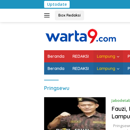
Langsung
Uptodate
Pemk
ke
konten
Box Redaksi
Beranda
REDAKSI
Lampung
P
Beranda
REDAKSI
Lampung
P
Pringsewu
Jabodeta
Fauzi,
Lampu
Pringsewu