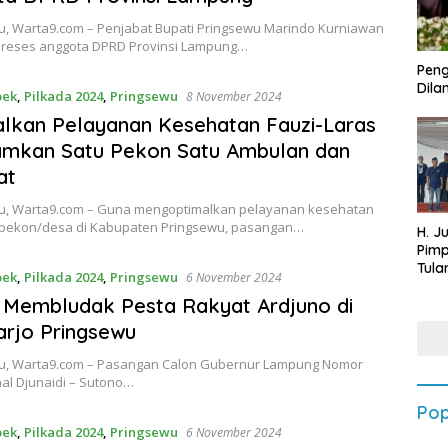
, Warta9.com – Penjabat Bupati Pringsewu Marindo Kurniawan
reses anggota DPRD Provinsi Lampung…
Peng
Dilan
bek
,
Pilkada 2024
,
Pringsewu
8 November 2024
lkan Pelayanan Kesehatan Fauzi-Laras
amkan Satu Pekon Satu Ambulan dan
at
, Warta9.com – Guna mengoptimalkan pelayanan kesehatan
 pekon/desa di Kabupaten Pringsewu, pasangan…
H. J
Pim
Tula
bek
,
Pilkada 2024
,
Pringsewu
6 November 2024
Targ
Membludak Pesta Rakyat Ardjuno di
Terb
202
rjo Pringsewu
, Warta9.com – Pasangan Calon Gubernur Lampung Nomor
inal Djunaidi – Sutono…
Pop
bek
,
Pilkada 2024
,
Pringsewu
6 November 2024