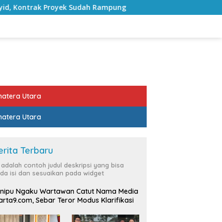
Proyek Sudah Rampung
Bulan Kemerdekaan, Bupati Lamp
atera Utara
atera Utara
erita Terbaru
i adalah contoh judul deskripsi yang bisa
da isi dan sesuaikan pada widget
nipu Ngaku Wartawan Catut Nama Media
rta9.com, Sebar Teror Modus Klarifikasi