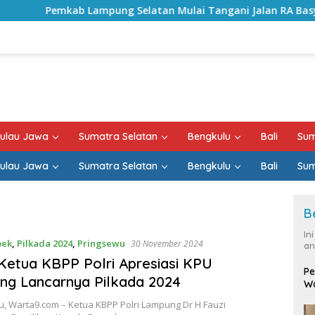
ab Lampung Selatan Mulai Tangani Jalan RA Basyid, Kontrak 
ulau Jawa
Sumatra Selatan
Bengkulu
Bali
Sum
ulau Jawa
Sumatra Selatan
Bengkulu
Bali
Sum
B
In
bek
,
Pilkada 2024
,
Pringsewu
30 November 2024
an
 Ketua KBPP Polri Apresiasi KPU
Pe
ng Lancarnya Pilkada 2024
Wa
, Warta9.com – Ketua KBPP Polri Lampung Dr H Fauzi