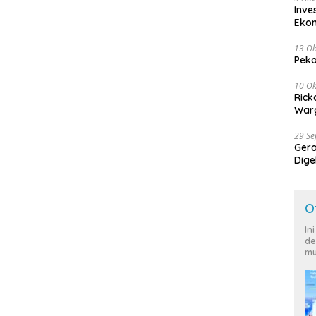
Inve
Eko
13 Ok
Peko
10 Ok
Rick
Warg
29 S
Ger
Dige
Harg
O
In
de
mu