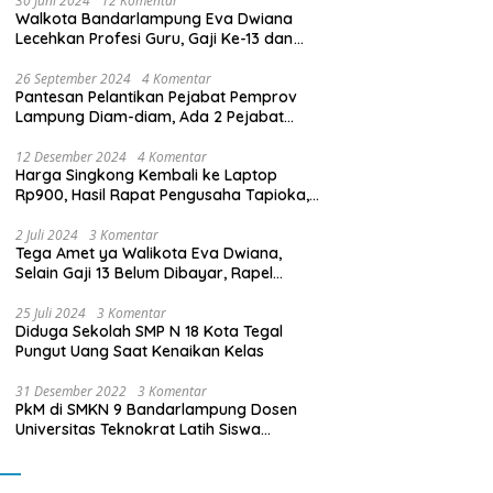
30 Juni 2024
12 Komentar
Walkota Bandarlampung Eva Dwiana
Lecehkan Profesi Guru, Gaji Ke-13 dan
THR Tidak Dibayarkan
26 September 2024
4 Komentar
Pantesan Pelantikan Pejabat Pemprov
Lampung Diam-diam, Ada 2 Pejabat
yang Dilantik Masih Golongan III/b
12 Desember 2024
4 Komentar
Harga Singkong Kembali ke Laptop
Rp900, Hasil Rapat Pengusaha Tapioka,
Petani Singkong dengan Pj. Gubernur
Lampung
2 Juli 2024
3 Komentar
Tega Amet ya Walikota Eva Dwiana,
Selain Gaji 13 Belum Dibayar, Rapel
Kenaikan Gaji 2 Bulan Juga Belum
Dibayar
25 Juli 2024
3 Komentar
Diduga Sekolah SMP N 18 Kota Tegal
Pungut Uang Saat Kenaikan Kelas
31 Desember 2022
3 Komentar
PkM di SMKN 9 Bandarlampung Dosen
Universitas Teknokrat Latih Siswa
Membuat Program Mobil RC Berbasis IoT