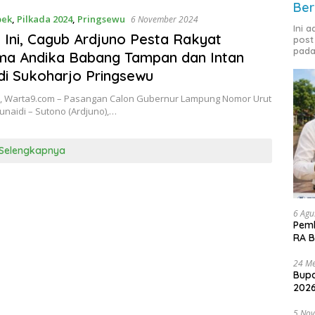
Ber
bek
,
Pilkada 2024
,
Pringsewu
6 November 2024
Ini 
Ini, Cagub Ardjuno Pesta Rakyat
post
pada
ma Andika Babang Tampan dan Intan
di Sukoharjo Pringsewu
, Warta9.com – Pasangan Calon Gubernur Lampung Nomor Urut
Djunaidi – Sutono (Ardjuno),…
Selengkapnya
6 Agu
Pemk
RA B
24 Me
Bupa
2026
5 No