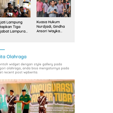
Kuasa Hukum
jati Lampung
Nurdjadi, Gindha
tapkan Tiga
Ansori Wayka
jabat Lampura
Laporkan
ersangka
Penyerobotan
Tanah ke Polda
Lampung
ita Olahraga
contoh widget dengan style gallery pada
gori olahraga, anda bisa mengaturnya pada
et recent post wpberita.