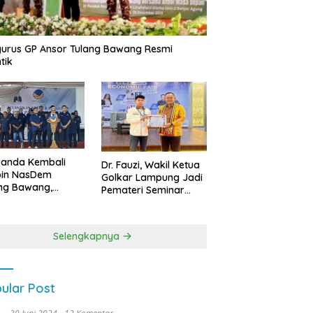
urus GP Ansor Tulang Bawang Resmi
tik
uanda Kembali
Dr. Fauzi, Wakil Ketua
pin NasDem
Golkar Lampung Jadi
ng Bawang,
Pemateri Seminar
etkan Kursi DPRD
Nasional FEB Unila,
anyak di Pemilu
Membangun Fondasi
9
Kuat Melalui 4 Pilar
Selengkapnya
Kebangsaan
ular Post