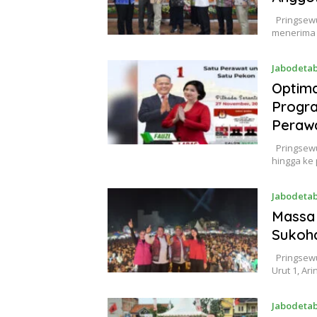
Pringsewu
menerima 
Jabodeta
Optima
Progr
Peraw
Pringsewu
hingga ke
Jabodeta
Massa 
Sukoha
Pringsewu
Urut 1, Ar
Jabodeta