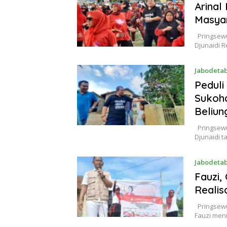
Arinal
Masya
Pringsewu
Djunaidi 
Jabodeta
Peduli
Sukoha
Beliun
Pringsewu
Djunaidi 
Jabodeta
Fauzi,
Realis
Pringsewu,
Fauzi men