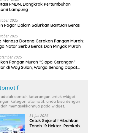
stasi PMDN, Dongkrak Pertumbuhan
nomi Lampung
tober 2025
n Pagar Dalam Salurkan Bantuan Beras
tober 2025
o Menoza Dorong Gerakan Pangan Murah:
a Natar Serbu Beras Dan Minyak Murah
eptember 2025
akan Pangan Murah “Siapa Gerangan”
lar di Way Sulan, Warga Senang Dapat
a Bersubsidi
tomotif
i adalah contoh keterangan untuk widget
ngan kategori otomotif, anda bisa dengan
dah memasukkannya pada widget.
31 Juli 2026
Cetak Sejarah! Hibahkan
Tanah 19 Hektar, Pemkab
Tulang Bawang Siap