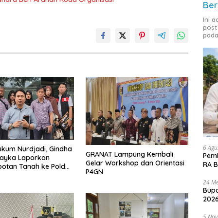
Ber
Ini 
post
pada
6 Agu
kum Nurdjadi, Gindha
GRANAT Lampung Kembali
Pemk
Wayka Laporkan
Gelar Workshop dan Orientasi
RA B
otan Tanah ke Polda
P4GN
g
24 Me
Bupa
2026
5 No