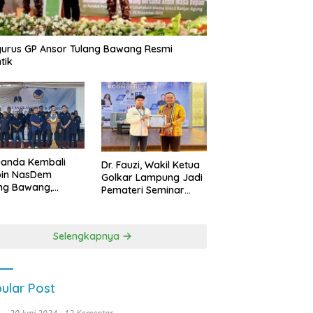
urus GP Ansor Tulang Bawang Resmi
tik
uanda Kembali
Dr. Fauzi, Wakil Ketua
pin NasDem
Golkar Lampung Jadi
ng Bawang,
Pemateri Seminar
etkan Kursi DPRD
Nasional FEB Unila,
anyak di Pemilu
Membangun Fondasi
9
Kuat Melalui 4 Pilar
Selengkapnya
Kebangsaan
ular Post