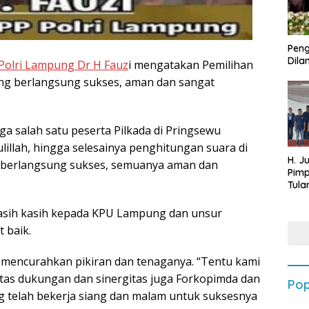
Peng
Dilan
Polri Lampung Dr H Fauz
i mengatakan Pemilihan
ung berlangsung sukses, aman dan sangat
ga salah satu peserta Pilkada di Pringsewu
lillah, hingga selesainya penghitungan suara di
H. J
 berlangsung sukses, semuanya aman dan
Pim
Tula
Targ
Terb
kasih kasih kepada KPU Lampung dan unsur
202
 baik.
mencurahkan pikiran dan tenaganya. “Tentu kami
tas dukungan dan sinergitas juga Forkopimda dan
Pop
 telah bekerja siang dan malam untuk suksesnya