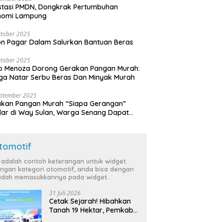
stasi PMDN, Dongkrak Pertumbuhan
nomi Lampung
tober 2025
n Pagar Dalam Salurkan Bantuan Beras
tober 2025
o Menoza Dorong Gerakan Pangan Murah:
a Natar Serbu Beras Dan Minyak Murah
eptember 2025
akan Pangan Murah “Siapa Gerangan”
lar di Way Sulan, Warga Senang Dapat
a Bersubsidi
tomotif
i adalah contoh keterangan untuk widget
ngan kategori otomotif, anda bisa dengan
dah memasukkannya pada widget.
31 Juli 2026
Cetak Sejarah! Hibahkan
Tanah 19 Hektar, Pemkab
Tulang Bawang Siap