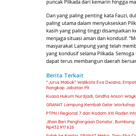
puncak Pilkada dari kemarin hingga mala
Dan yang paling penting kata Fauzi, d
paling utama dalam menyukseskan Pilka
kasih yang paling tinggi disampaikan
menjaga situasi aman dan kondusif. “
masyarakat Lampung yang telah member
yang kondusif selama Pilkada. Semoga
dapat terus membangun daerah bersam
Berita Terkait
“Jurus Mabuk” Walikota Eva Dwiana, Empat
Rangkap Jabatan Plt
Kuasa Hukum Nurdjadi, Gindha Ansori Way
GRANAT Lampung Kembali Gelar Workshop 
PTPN I Regional 7 dan Kodam XXI Raden In
Jihan Beri Penghargaan Donatur, Bumbun
Rp432.917.626
‎Sidak ke Kantor GRANAT Metro, Tony Eka C