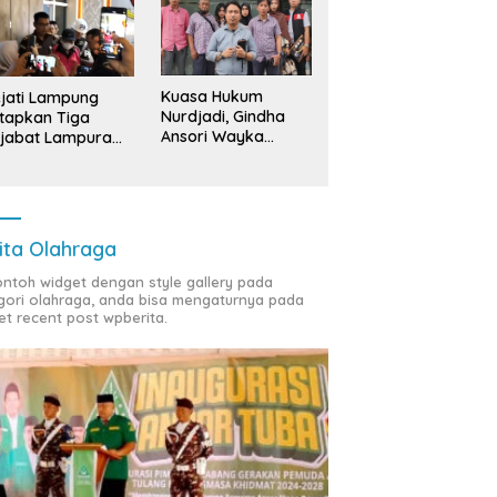
Kuasa Hukum
jati Lampung
Nurdjadi, Gindha
tapkan Tiga
Ansori Wayka
jabat Lampura
Laporkan
ersangka
Penyerobotan
Tanah ke Polda
Lampung
ita Olahraga
contoh widget dengan style gallery pada
gori olahraga, anda bisa mengaturnya pada
et recent post wpberita.