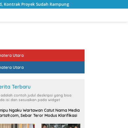
ah Rampung
Bulan Kemerdekaan, Bupati Lampung Selata
atera Utara
atera Utara
erita Terbaru
i adalah contoh judul deskripsi yang bisa
da isi dan sesuaikan pada widget
nipu Ngaku Wartawan Catut Nama Media
rta9.com, Sebar Teror Modus Klarifikasi