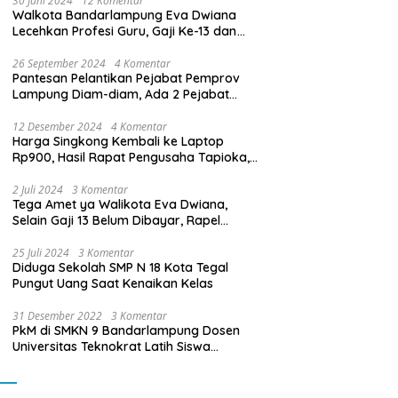
30 Juni 2024
12 Komentar
Walkota Bandarlampung Eva Dwiana
Lecehkan Profesi Guru, Gaji Ke-13 dan
THR Tidak Dibayarkan
26 September 2024
4 Komentar
Pantesan Pelantikan Pejabat Pemprov
Lampung Diam-diam, Ada 2 Pejabat
yang Dilantik Masih Golongan III/b
12 Desember 2024
4 Komentar
Harga Singkong Kembali ke Laptop
Rp900, Hasil Rapat Pengusaha Tapioka,
Petani Singkong dengan Pj. Gubernur
Lampung
2 Juli 2024
3 Komentar
Tega Amet ya Walikota Eva Dwiana,
Selain Gaji 13 Belum Dibayar, Rapel
Kenaikan Gaji 2 Bulan Juga Belum
Dibayar
25 Juli 2024
3 Komentar
Diduga Sekolah SMP N 18 Kota Tegal
Pungut Uang Saat Kenaikan Kelas
31 Desember 2022
3 Komentar
PkM di SMKN 9 Bandarlampung Dosen
Universitas Teknokrat Latih Siswa
Membuat Program Mobil RC Berbasis IoT