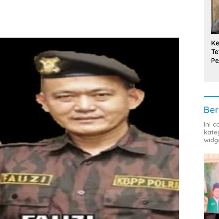
Ke
Te
Pe
T
Ber
Ini 
kate
widg