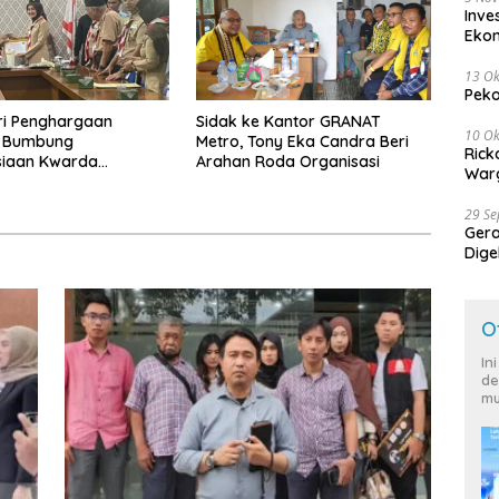
Inve
Eko
13 Ok
Peko
ri Penghargaan
‎Sidak ke Kantor GRANAT
10 Ok
, Bumbung
Metro, Tony Eka Candra Beri
Rick
iaan Kwarda
Arahan Roda Organisasi
Warg
 Himpun Dana
7.626
29 S
Ger
Dige
Harg
O
In
de
mu