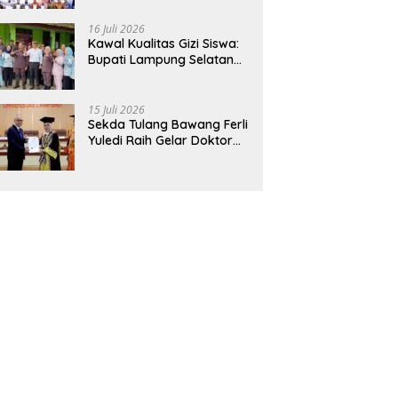
Hadirkan Sekolah Nasional
Terintegrasi Pertama di
16 Juli 2026
Lampung
Kawal Kualitas Gizi Siswa:
Bupati Lampung Selatan
dan Kajati Lampung Tinjau
Langsung Program Makan
Bergizi Gratis di Natar
15 Juli 2026
Sekda Tulang Bawang Ferli
Yuledi Raih Gelar Doktor
Unila, Angkat Model P4GN
Berbasis Kearifan Lokal