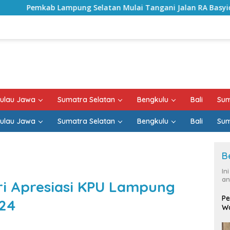
Selatan Mulai Tangani Jalan RA Basyid, Kontrak Proyek Sud
ulau Jawa
Sumatra Selatan
Bengkulu
Bali
Sum
ulau Jawa
Sumatra Selatan
Bengkulu
Bali
Sum
B
In
an
lri Apresiasi KPU Lampung
Pe
024
Wa