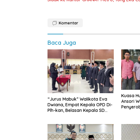
Komentar
Baca Juga
Kuasa Hu
“Jurus Mabuk” Walikota Eva
Ansori 
Dwiana, Empat Kepala OPD Di-
Penyerob
Plh-kan, Belasan Kepala SD
Lampun
dan SMP Rangkap Jabatan Plt