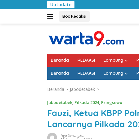
Langsung
Uptodate
Pemkab Lampung 
ke
konten
Box Redaksi
Beranda
REDAKSI
Lampung
P
Beranda
REDAKSI
Lampung
P
Beranda
Jabodetabek
Jabodetabek
,
Pilkada 2024
,
Pringsewu
Fauzi, Ketua KBPP Po
Lancarnya Pilkada 2
Tiga Serangkai