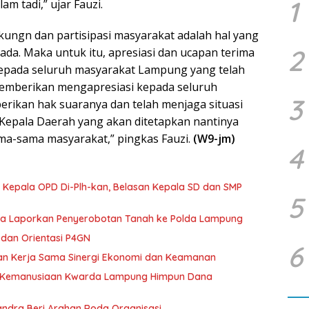
1
m tadi,” ujar Fauzi.
ukungn dan partisipasi masyarakat adalah hal yang
2
da. Maka untuk itu, apresiasi dan ucapan terima
 kepada seluruh masyarakat Lampung yang telah
Memberikan mengapresiasi kepada seluruh
3
ikan hak suaranya dan telah menjaga situasi
 Kepala Daerah yang akan ditetapkan nantinya
a-sama masyarakat,” pingkas Fauzi.
(W9-jm)
4
 Kepala OPD Di-Plh-kan, Belasan Kepala SD dan SMP
5
ka Laporkan Penyerobotan Tanah ke Polda Lampung
dan Orientasi P4GN
6
tan Kerja Sama Sinergi Ekonomi dan Keamanan
g Kemanusiaan Kwarda Lampung Himpun Dana
andra Beri Arahan Roda Organisasi