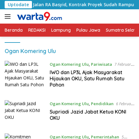
Langsung
ngani Jalan RA Basyid, Kontrak Proyek Sudah Rampung
Uptodate
ke
konten
Beranda
REDAKSI
Lampung
Pulau Jawa
Sumatra Selata
Ogan Komering Ulu
Ogan Komering Ulu
,
Pariwisata
7 Februari
2021
IWO dan LP3L Ajak Masyarakat
Hijaukan OKU, Satu Rumah Satu
Pohon
Ogan Komering Ulu
,
Pendidikan
6 Februari
2021
Supriadi Jazid Jabat Ketua KONI
OKU
Ogan Komering Ulu
,
Pemerintahan
5