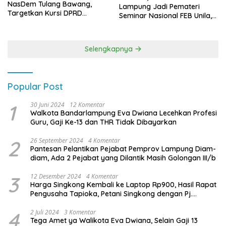
NasDem Tulang Bawang,
Lampung Jadi Pemateri
Targetkan Kursi DPRD
Seminar Nasional FEB Unila,
Terbanyak di Pemilu 2029
Membangun Fondasi Kuat
Melalui 4 Pilar Kebangsaan
Selengkapnya
Popular Post
1
30 Juni 2024
12 Komentar
Walkota Bandarlampung Eva Dwiana Lecehkan Profesi
Guru, Gaji Ke-13 dan THR Tidak Dibayarkan
2
26 September 2024
4 Komentar
Pantesan Pelantikan Pejabat Pemprov Lampung Diam-
diam, Ada 2 Pejabat yang Dilantik Masih Golongan III/b
3
12 Desember 2024
4 Komentar
Harga Singkong Kembali ke Laptop Rp900, Hasil Rapat
Pengusaha Tapioka, Petani Singkong dengan Pj.
Gubernur Lampung
4
2 Juli 2024
3 Komentar
Tega Amet ya Walikota Eva Dwiana, Selain Gaji 13