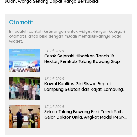
Sulan, Warga Senang Dapat Harga Bersubsidi
Otomotif
Ini adalah contoh keterangan untuk widget dengan kategori
otomotif, anda bisa dengan mudah memasukkannya pada
widget.
31 Juli 2026
Cetak Sejarah! Hibahkan Tanah 19
Hektar, Pemkab Tulang Bawang Siap
Hadirkan Sekolah Nasional Terintegrasi
Pertama di Lampung
16 Juli 2026
Kawal Kualitas Gizi Siswa: Bupati
Lampung Selatan dan Kajati Lampung
Tinjau Langsung Program Makan Bergizi
Gratis di Natar
15 Juli 2026
Sekda Tulang Bawang Ferli Yuledi Raih
Gelar Doktor Unila, Angkat Model P4GN
Berbasis Kearifan Lokal