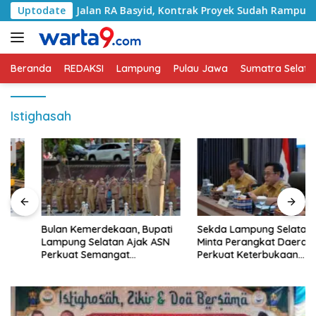
Langsung
ngani Jalan RA Basyid, Kontrak Proyek Sudah Rampung
Uptodate
ke
konten
Beranda
REDAKSI
Lampung
Pulau Jawa
Sumatra Selata
Istighasah
Bulan Kemerdekaan, Bupati
Sekda Lampung Selatan
Lampung Selatan Ajak ASN
Minta Perangkat Daerah
Perkuat Semangat
Perkuat Keterbukaan
Pengabdian dan Tingkatkan
Informasi Publik
Pelayanan Publik