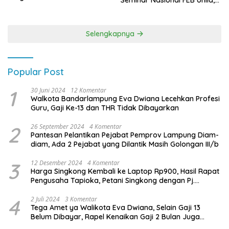
Seminar Nasional FEB Unila,
Terbanyak di Pemilu 2029
Membangun Fondasi Kuat
Melalui 4 Pilar Kebangsaan
Selengkapnya
Popular Post
1
30 Juni 2024
12 Komentar
Walkota Bandarlampung Eva Dwiana Lecehkan Profesi
Guru, Gaji Ke-13 dan THR Tidak Dibayarkan
2
26 September 2024
4 Komentar
Pantesan Pelantikan Pejabat Pemprov Lampung Diam-
diam, Ada 2 Pejabat yang Dilantik Masih Golongan III/b
3
12 Desember 2024
4 Komentar
Harga Singkong Kembali ke Laptop Rp900, Hasil Rapat
Pengusaha Tapioka, Petani Singkong dengan Pj.
Gubernur Lampung
4
2 Juli 2024
3 Komentar
Tega Amet ya Walikota Eva Dwiana, Selain Gaji 13
Belum Dibayar, Rapel Kenaikan Gaji 2 Bulan Juga
Belum Dibayar