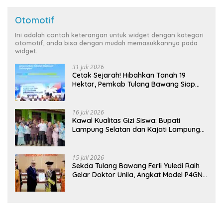
Otomotif
Ini adalah contoh keterangan untuk widget dengan kategori
otomotif, anda bisa dengan mudah memasukkannya pada
widget.
31 Juli 2026
Cetak Sejarah! Hibahkan Tanah 19
Hektar, Pemkab Tulang Bawang Siap
Hadirkan Sekolah Nasional Terintegrasi
Pertama di Lampung
16 Juli 2026
Kawal Kualitas Gizi Siswa: Bupati
Lampung Selatan dan Kajati Lampung
Tinjau Langsung Program Makan Bergizi
Gratis di Natar
15 Juli 2026
Sekda Tulang Bawang Ferli Yuledi Raih
Gelar Doktor Unila, Angkat Model P4GN
Berbasis Kearifan Lokal