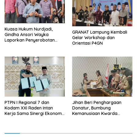
Kuasa Hukum Nurdjadi,
GRANAT Lampung Kembali
Gindha Ansori Wayka
Gelar Workshop dan
Laporkan Penyerobotan
Orientasi P4GN
Tanah ke Polda Lampung
PTPN I Regional 7 dan
Jihan Beri Penghargaan
Kodam XXI Raden Intan
Donatur, Bumbung
Kerja Sama Sinergi Ekonomi
Kemanusiaan Kwarda
dan Keamanan
Lampung Himpun Dana
Rp432.917.626