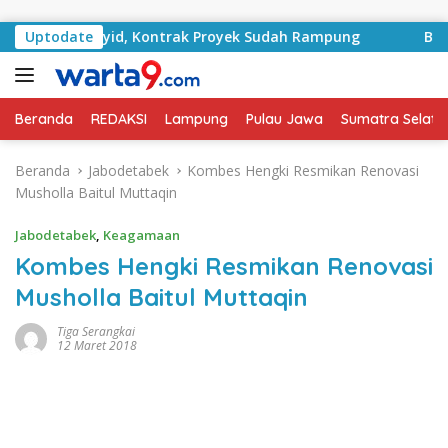
Langsung ke konten
n RA Basyid, Kontrak Proyek Sudah Rampung
Uptodate
Bulan Kem
Beranda
REDAKSI
Lampung
Pulau Jawa
Sumatra Selata
Beranda
Jabodetabek
Kombes Hengki Resmikan Renovasi
Musholla Baitul Muttaqin
Jabodetabek
,
Keagamaan
Kombes Hengki Resmikan Renovasi
Musholla Baitul Muttaqin
Tiga Serangkai
12 Maret 2018