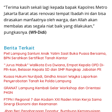
“Terima kasih sekali lagi kepada bapak Kapolres Metro
Jakarta Barat atas renovasi tempat Ibadah ini dan bisa
dirasakan manfaatnya oleh warga, dan Allah akan
membalas atas segala niat baik yang dilakukan,”
pungkasnya.
(W9-Didi)
Berita Terkait
PWI Lampung Santuni Anak Yatim Saat Buka Puasa Bersama,
BPN Serahkan Sertifikat Tanah Kantor
“Jurus Mabuk” Walikota Eva Dwiana, Empat Kepala OPD Di-
Plh-kan, Belasan Kepala SD dan SMP Rangkap Jabatan Plt
Kuasa Hukum Nurdjadi, Gindha Ansori Wayka Laporkan
Penyerobotan Tanah ke Polda Lampung
GRANAT Lampung Kembali Gelar Workshop dan Orientasi
P4GN
PTPN I Regional 7 dan Kodam XXI Raden Intan Kerja Sama
Sinergi Ekonomi dan Keamanan
Jihan Beri Penghargaan Donatur, Bumbung Kemanusiaan