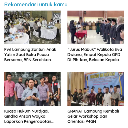
Rekomendasi untuk kamu
PWI Lampung Santuni Anak
“Jurus Mabuk” Walikota Eva
Yatim Saat Buka Puasa
Dwiana, Empat Kepala OPD
Bersama, BPN Serahkan
Di-Plh-kan, Belasan Kepala
Sertifikat Tanah Kantor
SD dan SMP Rangkap
Jabatan Plt
Kuasa Hukum Nurdjadi,
GRANAT Lampung Kembali
Gindha Ansori Wayka
Gelar Workshop dan
Laporkan Penyerobotan
Orientasi P4GN
Tanah ke Polda Lampung