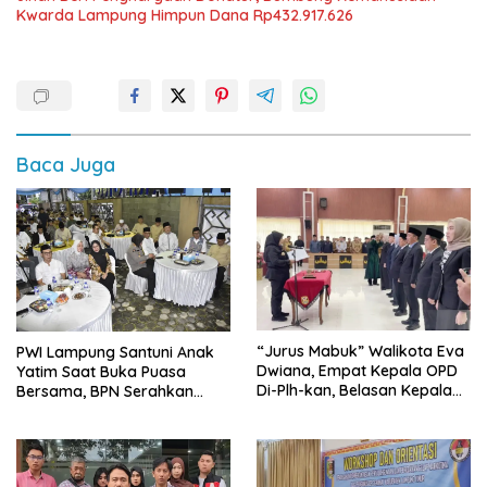
Kwarda Lampung Himpun Dana Rp432.917.626
Baca Juga
“Jurus Mabuk” Walikota Eva
PWI Lampung Santuni Anak
Dwiana, Empat Kepala OPD
Yatim Saat Buka Puasa
Di-Plh-kan, Belasan Kepala
Bersama, BPN Serahkan
SD dan SMP Rangkap
Sertifikat Tanah Kantor
Jabatan Plt