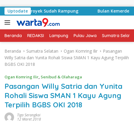
Langsung ke konten
ontrak Proyek Sudah Rampung
Uptodate
Bulan Kemerdekaan, Bup
Beranda
REDAKSI
Lampung
Pulau Jawa
Sumatra Selata
Beranda
Sumatra Selatan
Ogan Komring Ilir
Pasangan
Willy Satria dan Yunita Rohali Siswa SMAN 1 Kayu Agung Terpilih
BGBS OKI 2018
Ogan Komring Ilir
,
Senibud & Olaharaga
Pasangan Willy Satria dan Yunita
Rohali Siswa SMAN 1 Kayu Agung
Terpilih BGBS OKI 2018
Tiga Serangkai
12 Maret 2018