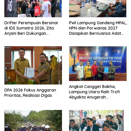
Drifter Perempuan Bersinar
PWI Lampung Gandeng MPAL,
di IDS Sumatra 2026, Zita
HPN dan Porwanas 2027
Anjani Beri Dukungan
Disiapkan Bernuansa Adat
Langsung
Sai Bumi Ruwa Jurai
Angkat Cangget Bakha,
DPA 2026 Fokus Anggaran
Lampung Utara Raih Trofi
Prioritas, Realisasi Digas
Abyakta Anugerah
Kebudayaan PWI 2026