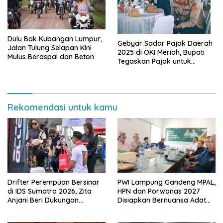
Dulu Bak Kubangan Lumpur,
Gebyar Sadar Pajak Daerah
Jalan Tulung Selapan Kini
2025 di OKI Meriah, Bupati
Mulus Beraspal dan Beton
Tegaskan Pajak untuk
Pembangunan
Rekomendasi untuk kamu
Drifter Perempuan Bersinar
PWI Lampung Gandeng MPAL,
di IDS Sumatra 2026, Zita
HPN dan Porwanas 2027
Anjani Beri Dukungan
Disiapkan Bernuansa Adat
Langsung
Sai Bumi Ruwa Jurai