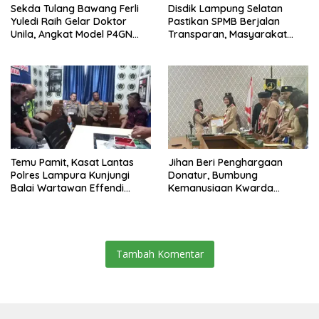
Sekda Tulang Bawang Ferli
Disdik Lampung Selatan
Yuledi Raih Gelar Doktor
Pastikan SPMB Berjalan
Unila, Angkat Model P4GN
Transparan, Masyarakat
Berbasis Kearifan Lokal
Diminta Waspadai Calo
Temu Pamit, Kasat Lantas
Jihan Beri Penghargaan
Polres Lampura Kunjungi
Donatur, Bumbung
Balai Wartawan Effendi
Kemanusiaan Kwarda
Yusuf
Lampung Himpun Dana
Rp432.917.626
Tambah Komentar