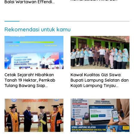
Balai Wartawan Effendi
Lampung Himpun Dana
Yusuf
Rp432.917.626
Rekomendasi untuk kamu
Cetak Sejarah! Hibahkan
Kawal Kualitas Gizi Siswa:
Tanah 19 Hektar, Pemkab
Bupati Lampung Selatan dan
Tulang Bawang Siap
Kajati Lampung Tinjau
Hadirkan Sekolah Nasional
Langsung Program Makan
Terintegrasi Pertama di
Bergizi Gratis di Natar
Lampung