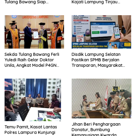
Tulang Bawang Siap
Kajati Lampung Tinjau
Hadirkan Sekolah Nasional
Langsung Program Makan
Terintegrasi Pertama di
Bergizi Gratis di Natar
Lampung
Sekda Tulang Bawang Ferli
Disdik Lampung Selatan
Yuledi Raih Gelar Doktor
Pastikan SPMB Berjalan
Unila, Angkat Model P4GN
Transparan, Masyarakat
Berbasis Kearifan Lokal
Diminta Waspadai Calo
Jihan Beri Penghargaan
Temu Pamit, Kasat Lantas
Donatur, Bumbung
Polres Lampura Kunjungi
Kemanusiaan Kwarda