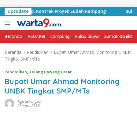
Langsung ke konten
RA Basyid, Kontrak Proyek Sudah Rampung
Uptodate
Bulan Kemer
Beranda
REDAKSI
Lampung
Pulau Jawa
Sumatra Selata
Beranda
Pendidikan
Bupati Umar Ahmad Monitoring UNBK
Tingkat SMP/MTs
Pendidikan
,
Tulang Bawang Barat
Bupati Umar Ahmad Monitoring
UNBK Tingkat SMP/MTs
Tiga Serangkai
23 April 2018