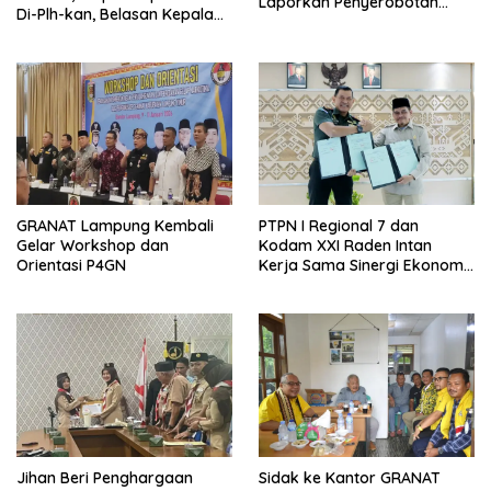
Laporkan Penyerobotan
Di-Plh-kan, Belasan Kepala
Tanah ke Polda Lampung
SD dan SMP Rangkap
Jabatan Plt
GRANAT Lampung Kembali
PTPN I Regional 7 dan
Gelar Workshop dan
Kodam XXI Raden Intan
Orientasi P4GN
Kerja Sama Sinergi Ekonomi
dan Keamanan
Jihan Beri Penghargaan
‎Sidak ke Kantor GRANAT