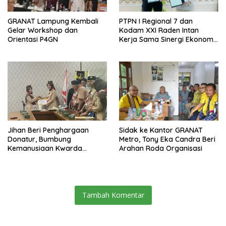
GRANAT Lampung Kembali
PTPN I Regional 7 dan
Gelar Workshop dan
Kodam XXI Raden Intan
Orientasi P4GN
Kerja Sama Sinergi Ekonomi
dan Keamanan
Jihan Beri Penghargaan
‎Sidak ke Kantor GRANAT
Donatur, Bumbung
Metro, Tony Eka Candra Beri
Kemanusiaan Kwarda
Arahan Roda Organisasi
Lampung Himpun Dana
Rp432.917.626
Tambah Komentar