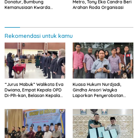
Donatur, Bumbung
Metro, Tony Eka Candra Beri
Kemanusiaan Kwarda
Arahan Roda Organisasi
Lampung Himpun Dana
Rp432.917.626
Rekomendasi untuk kamu
“Jurus Mabuk” Walikota Eva
Kuasa Hukum Nurdjadi,
Dwiana, Empat Kepala OPD
Gindha Ansori Wayka
Di-Plh-kan, Belasan Kepala
Laporkan Penyerobotan
SD dan SMP Rangkap
Tanah ke Polda Lampung
Jabatan Plt