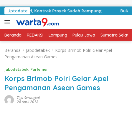
Langsung ke konten
RA Basyid, Kontrak Proyek Sudah Rampung
Uptodate
Bulan Kemer
Beranda
REDAKSI
Lampung
Pulau Jawa
Sumatra Selata
Beranda
Jabodetabek
Korps Brimob Polri Gelar Apel
Pengamanan Asean Games
Jabodetabek
,
Parlemen
Korps Brimob Polri Gelar Apel
Pengamanan Asean Games
Tiga Serangkai
24 April 2018