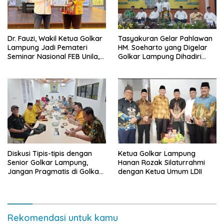
Dr. Fauzi, Wakil Ketua Golkar
Tasyakuran Gelar Pahlawan
Lampung Jadi Pemateri
HM. Soeharto yang Digelar
Seminar Nasional FEB Unila,
Golkar Lampung Dihadiri
Membangun Fondasi Kuat
Sejumlah Tokoh Agama
Melalui 4 Pilar Kebangsaan
Diskusi Tipis-tipis dengan
Ketua Golkar Lampung
Senior Golkar Lampung,
Hanan Rozak Silaturrahmi
Jangan Pragmatis di Golkar
dengan Ketua Umum LDII
Teruslah Belajar
Rekomendasi untuk kamu