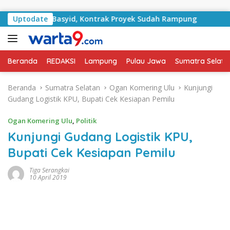
Langsung ke konten
alan RA Basyid, Kontrak Proyek Sudah Rampung
Uptodate
Bulan 
Beranda
REDAKSI
Lampung
Pulau Jawa
Sumatra Selata
Beranda
Sumatra Selatan
Ogan Komering Ulu
Kunjungi
Gudang Logistik KPU, Bupati Cek Kesiapan Pemilu
Ogan Komering Ulu
,
Politik
Kunjungi Gudang Logistik KPU,
Bupati Cek Kesiapan Pemilu
Tiga Serangkai
10 April 2019