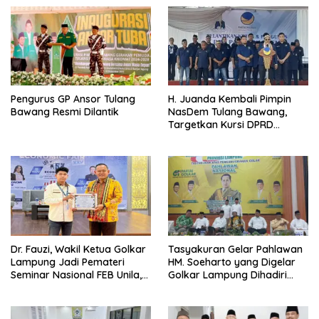
Pengurus GP Ansor Tulang
H. Juanda Kembali Pimpin
Bawang Resmi Dilantik
NasDem Tulang Bawang,
Targetkan Kursi DPRD
Terbanyak di Pemilu 2029
Dr. Fauzi, Wakil Ketua Golkar
Tasyakuran Gelar Pahlawan
Lampung Jadi Pemateri
HM. Soeharto yang Digelar
Seminar Nasional FEB Unila,
Golkar Lampung Dihadiri
Membangun Fondasi Kuat
Sejumlah Tokoh Agama
Melalui 4 Pilar Kebangsaan