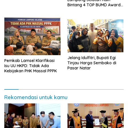
Sai Bumi Ruwa Jurai
Bintang 4 TOP BUMD Awards
2026, Tiga Penghargaan
Sekaligus Diborong
Jelang Idulfitri, Bupati Egi
Pemkab Lamsel Klarifikasi
Tinjau Harga Sembako di
Isu UU HKPD: Tidak Ada
Pasar Natar
Kebijakan PHK Massal PPPK
Rekomendasi untuk kamu