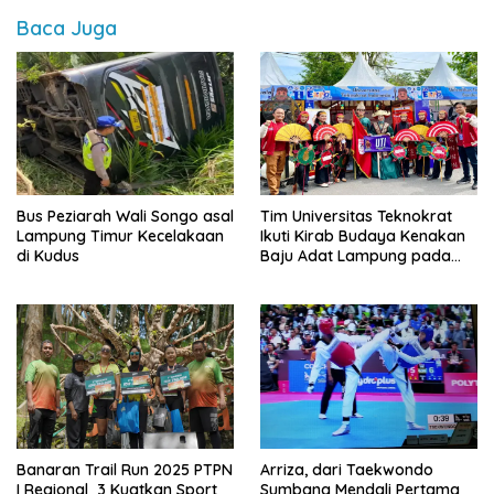
Baca Juga
Bus Peziarah Wali Songo asal
Tim Universitas Teknokrat
Lampung Timur Kecelakaan
Ikuti Kirab Budaya Kenakan
di Kudus
Baju Adat Lampung pada
KMI Expo Magelang
Banaran Trail Run 2025 PTPN
Arriza, dari Taekwondo
I Regional 3 Kuatkan Sport
Sumbang Mendali Pertama