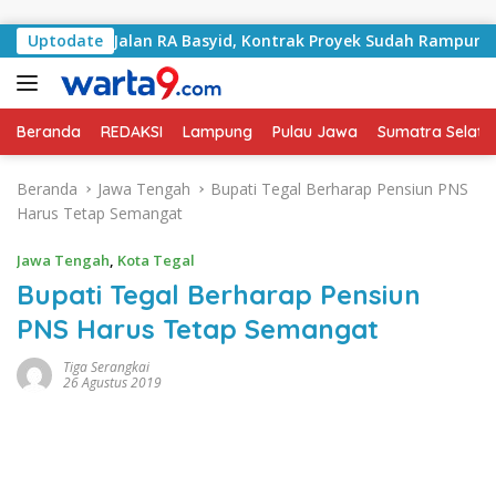
Langsung ke konten
angani Jalan RA Basyid, Kontrak Proyek Sudah Rampung
Uptodate
Beranda
REDAKSI
Lampung
Pulau Jawa
Sumatra Selata
Beranda
Jawa Tengah
Bupati Tegal Berharap Pensiun PNS
Harus Tetap Semangat
Jawa Tengah
,
Kota Tegal
Bupati Tegal Berharap Pensiun
PNS Harus Tetap Semangat
Tiga Serangkai
26 Agustus 2019