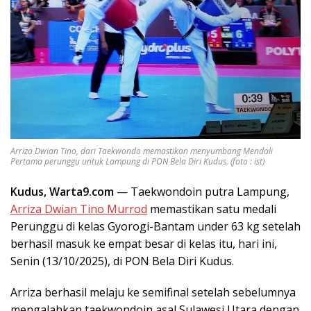
Arriza Dwian Tino, dari Taekwondo memastikan menyumbang Mendali
Pertama perunggu untuk Lampung di PON Bela Diri Kudus. (foto : ist)
Kudus, Warta9.com
— Taekwondoin putra Lampung,
Arriza Dwian Tino Murrod
memastikan satu medali
Perunggu di kelas Gyorogi-Bantam under 63 kg setelah
berhasil masuk ke empat besar di kelas itu, hari ini,
Senin (13/10/2025), di PON Bela Diri Kudus.
Arriza berhasil melaju ke semifinal setelah sebelumnya
mengalahkan taekwondoin asal Sulawesi Utara dengan