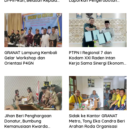
Di-Plh-kan, Belasan Kepala
Laporkan Penyerobotan
SD dan SMP Rangkap
Tanah ke Polda Lampung
Jabatan Plt
GRANAT Lampung Kembali
PTPN I Regional 7 dan
Gelar Workshop dan
Kodam XXI Raden Intan
Orientasi P4GN
Kerja Sama Sinergi Ekonomi
dan Keamanan
Jihan Beri Penghargaan
‎Sidak ke Kantor GRANAT
Donatur, Bumbung
Metro, Tony Eka Candra Beri
Kemanusiaan Kwarda
Arahan Roda Organisasi