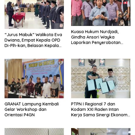
Kuasa Hukum Nurdjadi,
“Jurus Mabuk” Walikota Eva
Gindha Ansori Wayka
Dwiana, Empat Kepala OPD
Laporkan Penyerobotan
Di-Plh-kan, Belasan Kepala
Tanah ke Polda Lampung
SD dan SMP Rangkap
Jabatan Plt
GRANAT Lampung Kembali
PTPN I Regional 7 dan
Gelar Workshop dan
Kodam XXI Raden Intan
Orientasi P4GN
Kerja Sama Sinergi Ekonomi
dan Keamanan