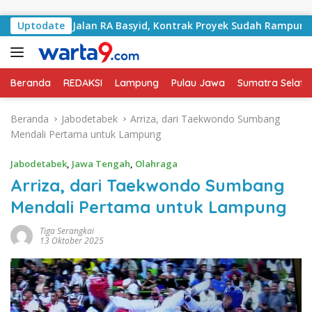
Langsung ke konten
gani Jalan RA Basyid, Kontrak Proyek Sudah Rampung
Uptodate
Beranda
REDAKSI
Lampung
Pulau Jawa
Sumatra Selata
Beranda
Jabodetabek
Arriza, dari Taekwondo Sumbang
Mendali Pertama untuk Lampung
Jabodetabek
,
Jawa Tengah
,
Olahraga
Arriza, dari Taekwondo Sumbang
Mendali Pertama untuk Lampung
Tiga Serangkai
13 Oktober 2025