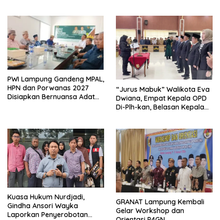
Kembangkan Kawasan
Berbasis Kearifan Lokal
Ekonomi Biru
PWI Lampung Gandeng MPAL,
HPN dan Porwanas 2027
“Jurus Mabuk” Walikota Eva
Disiapkan Bernuansa Adat
Dwiana, Empat Kepala OPD
Sai Bumi Ruwa Jurai
Di-Plh-kan, Belasan Kepala
SD dan SMP Rangkap
Jabatan Plt
Kuasa Hukum Nurdjadi,
GRANAT Lampung Kembali
Gindha Ansori Wayka
Gelar Workshop dan
Laporkan Penyerobotan
Orientasi P4GN