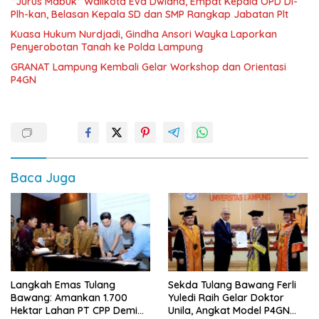
“Jurus Mabuk” Walikota Eva Dwiana, Empat Kepala OPD Di-
Plh-kan, Belasan Kepala SD dan SMP Rangkap Jabatan Plt
Kuasa Hukum Nurdjadi, Gindha Ansori Wayka Laporkan
Penyerobotan Tanah ke Polda Lampung
GRANAT Lampung Kembali Gelar Workshop dan Orientasi
P4GN
Baca Juga
Langkah Emas Tulang
Sekda Tulang Bawang Ferli
Bawang: Amankan 1.700
Yuledi Raih Gelar Doktor
Hektar Lahan PT CPP Demi
Unila, Angkat Model P4GN