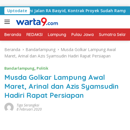
Langsung ke konten
Tangani Jalan RA Basyid, Kontrak Proyek Sudah Rampung
Uptodate
Beranda
REDAKSI
Lampung
Pulau Jawa
Sumatra Selata
Beranda
Bandarlampung
Musda Golkar Lampung Awal
Maret, Arinal dan Azis Syamsudin Hadiri Rapat Persiapan
Bandarlampung
,
Politik
Musda Golkar Lampung Awal
Maret, Arinal dan Azis Syamsudin
Hadiri Rapat Persiapan
Tiga Serangkai
8 Februari 2020