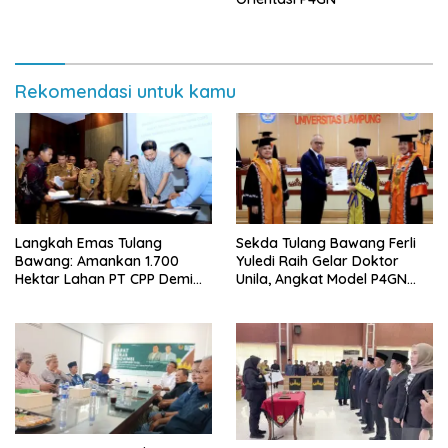
Tanah ke Polda Lampung
Rekomendasi untuk kamu
Langkah Emas Tulang
Sekda Tulang Bawang Ferli
Bawang: Amankan 1.700
Yuledi Raih Gelar Doktor
Hektar Lahan PT CPP Demi
Unila, Angkat Model P4GN
Kembangkan Kawasan
Berbasis Kearifan Lokal
Ekonomi Biru