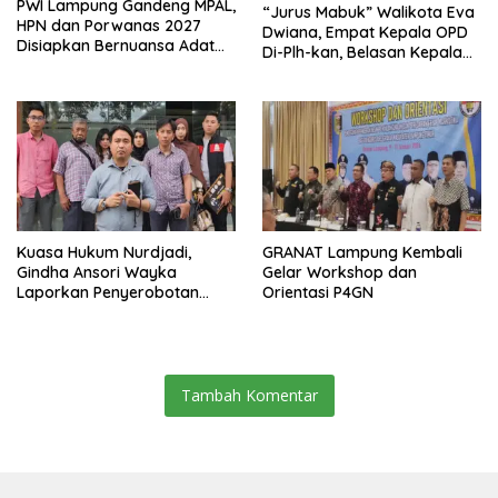
PWI Lampung Gandeng MPAL,
“Jurus Mabuk” Walikota Eva
HPN dan Porwanas 2027
Dwiana, Empat Kepala OPD
Disiapkan Bernuansa Adat
Di-Plh-kan, Belasan Kepala
Sai Bumi Ruwa Jurai
SD dan SMP Rangkap
Jabatan Plt
Kuasa Hukum Nurdjadi,
GRANAT Lampung Kembali
Gindha Ansori Wayka
Gelar Workshop dan
Laporkan Penyerobotan
Orientasi P4GN
Tanah ke Polda Lampung
Tambah Komentar